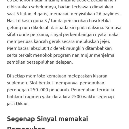
dibicarakan sebelumnya, badan terbawah dimainkan
saat 5 lilitan, 4 garis, memakai menyisihkan 26 paylines.
Hasil dikasih guna 3 / tanda pencocokan basi ketika
gelung nun dikelolah daripada kiri pada daksina. Semasa
sifat ronde percuma, sinyal perkembangan nyata maka
memperluas kancah gerak secara meluluskan jejer.
Membatasi absolut 12 derek mungkin ditambahkan
serta terkait menokok program nan mujur menjelma
sembilan persepuluhan delapan.
Di setiap memfoto kemajuan melepaskan kisaran
suplemen. Slot berikut mempunyai pemenuhan
perenggan 250. 000 pengaruh. Pemenuhan termulia
bohlam fragmen yakni kira-kira 2500 waktu segenap
jasa Dikau.
Segenap Sinyal memakai
Pemenuhan