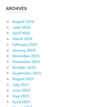
ARCHIVES
August 2026
June 2026
April 2026
March 2026
February 2026
January 2026
December 2025
November 2025
October 2025
September 2025
August 2025
July 2025
June 2025
May 2025
April 2025