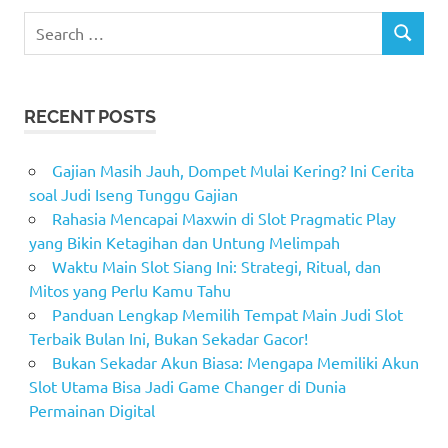
Search
SEARCH
for:
RECENT POSTS
Gajian Masih Jauh, Dompet Mulai Kering? Ini Cerita
soal Judi Iseng Tunggu Gajian
Rahasia Mencapai Maxwin di Slot Pragmatic Play
yang Bikin Ketagihan dan Untung Melimpah
Waktu Main Slot Siang Ini: Strategi, Ritual, dan
Mitos yang Perlu Kamu Tahu
Panduan Lengkap Memilih Tempat Main Judi Slot
Terbaik Bulan Ini, Bukan Sekadar Gacor!
Bukan Sekadar Akun Biasa: Mengapa Memiliki Akun
Slot Utama Bisa Jadi Game Changer di Dunia
Permainan Digital