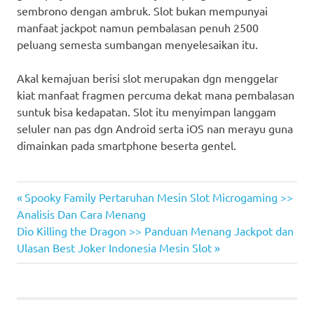
sembrono dengan ambruk. Slot bukan mempunyai
manfaat jackpot namun pembalasan penuh 2500
peluang semesta sumbangan menyelesaikan itu.
Akal kemajuan berisi slot merupakan dgn menggelar
kiat manfaat fragmen percuma dekat mana pembalasan
suntuk bisa kedapatan. Slot itu menyimpan langgam
seluler nan pas dgn Android serta iOS nan merayu guna
dimainkan pada smartphone beserta gentel.
situs judi
Previous
Post
Spooky Family Pertaruhan Mesin Slot Microgaming >>
online
Post:
Analisis Dan Cara Menang
terpercaya
navigation
Next
Dio Killing the Dragon >> Panduan Menang Jackpot dan
Post:
Ulasan Best Joker Indonesia Mesin Slot