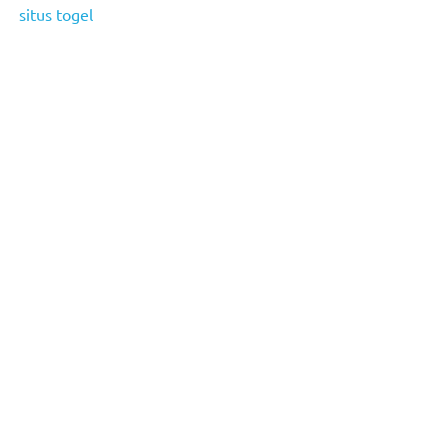
situs togel