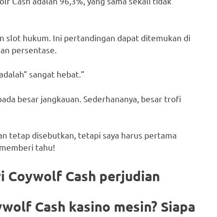
lf Cash adalah 96,3%, yang sama sekali tidak
 slot hukum. Ini pertandingan dapat ditemukan di
san persentase.
adalah” sangat hebat.”
ada besar jangkauan. Sederhananya, besar trofi
 tetap disebutkan, tetapi saya harus pertama
memberi tahu!
i Coywolf Cash perjudian
wolf Cash kasino mesin? Siapa