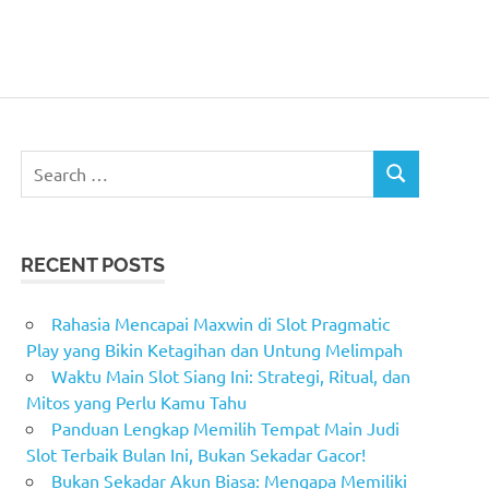
Search
SEARCH
for:
RECENT POSTS
Rahasia Mencapai Maxwin di Slot Pragmatic
Play yang Bikin Ketagihan dan Untung Melimpah
Waktu Main Slot Siang Ini: Strategi, Ritual, dan
Mitos yang Perlu Kamu Tahu
Panduan Lengkap Memilih Tempat Main Judi
Slot Terbaik Bulan Ini, Bukan Sekadar Gacor!
Bukan Sekadar Akun Biasa: Mengapa Memiliki