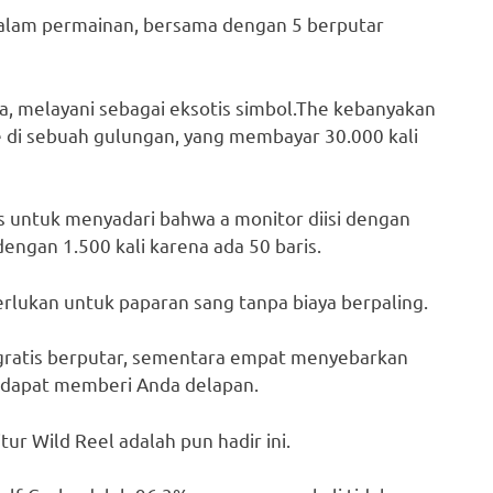
alam permainan, bersama dengan 5 berputar
a, melayani sebagai eksotis simbol.The kebanyakan
 di sebuah gulungan, yang membayar 30.000 kali
s untuk menyadari bahwa a monitor diisi dengan
engan 1.500 kali karena ada 50 baris.
perlukan untuk paparan sang tanpa biaya berpaling.
gratis berputar, sementara empat menyebarkan
a dapat memberi Anda delapan.
r Wild Reel adalah pun hadir ini.