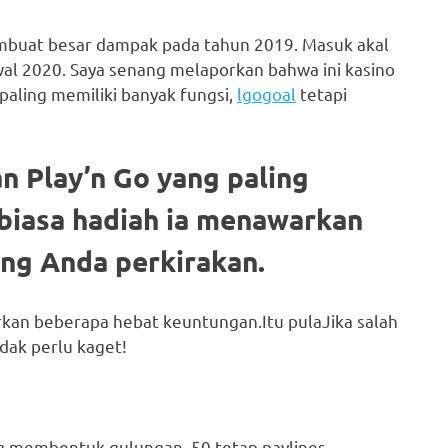
membuat besar dampak pada tahun 2019. Masuk akal
al 2020. Saya senang melaporkan bahwa ini kasino
rpaling memiliki banyak fungsi,
lgogoal
tetapi
 Play’n Go yang paling
 biasa hadiah ia menawarkan
ang Anda perkirakan.
arkan beberapa hebat keuntungan.Itu pulaJika salah
dak perlu kaget!
g membentuk gulungan. 50 tetap paylines