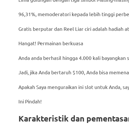
96,31%, memoderatori kepada lebih tinggi perbed
Gratis berputar dan Reel Liar ciri adalah hadiah at
Hangat! Permainan berkuasa
Anda anda berhasil hingga 4.000 kali bayangkan
Jadi, jika Anda bertaruh $100, Anda bisa memen
Apakah Saya menguraikan ini slot untuk Anda, s
Ini Pindah!
Karakteristik dan pementasa