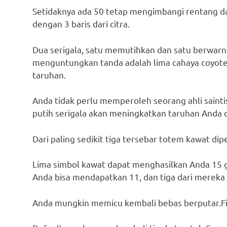
Setidaknya ada 50 tetap mengimbangi rentang d
dengan 3 baris dari citra.
Dua serigala, satu memutihkan dan satu berwarn
menguntungkan tanda adalah lima cahaya coyote
taruhan.
Anda tidak perlu memperoleh seorang ahli sainti
putih serigala akan meningkatkan taruhan Anda d
Dari paling sedikit tiga tersebar totem kawat di
Lima simbol kawat dapat menghasilkan Anda 15 
Anda bisa mendapatkan 11, dan tiga dari merek
Anda mungkin memicu kembali bebas berputar.Fitu