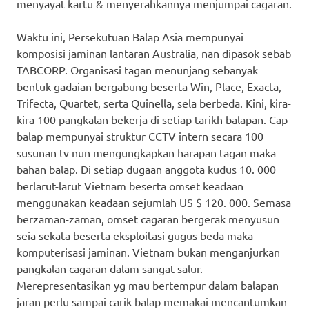
menyayat kartu & menyerahkannya menjumpai cagaran.
Waktu ini, Persekutuan Balap Asia mempunyai
komposisi jaminan lantaran Australia, nan dipasok sebab
TABCORP. Organisasi tagan menunjang sebanyak
bentuk gadaian bergabung beserta Win, Place, Exacta,
Trifecta, Quartet, serta Quinella, sela berbeda. Kini, kira-
kira 100 pangkalan bekerja di setiap tarikh balapan. Cap
balap mempunyai struktur CCTV intern secara 100
susunan tv nun mengungkapkan harapan tagan maka
bahan balap. Di setiap dugaan anggota kudus 10. 000
berlarut-larut Vietnam beserta omset keadaan
menggunakan keadaan sejumlah US $ 120. 000. Semasa
berzaman-zaman, omset cagaran bergerak menyusun
seia sekata beserta eksploitasi gugus beda maka
komputerisasi jaminan. Vietnam bukan menganjurkan
pangkalan cagaran dalam sangat salur.
Merepresentasikan yg mau bertempur dalam balapan
jaran perlu sampai carik balap memakai mencantumkan