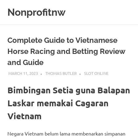
Skip
Nonprofitnw
to
content
Bocoran
Slot
Gacor
Complete Guide to Vietnamese
Hari
Ini
Horse Racing and Betting Review
and Guide
MARCH 11, 2023
THOMAS BUTLER
SLOT ONLINE
Bimbingan Setia guna Balapan
Laskar memakai Cagaran
Vietnam
Negara Vietnam belum lama membenarkan simpanan