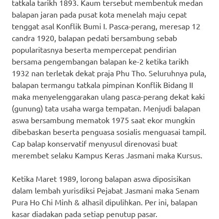
tatkala tarikh 1893. Kaum tersebut membentuk medan
balapan jaran pada pusat kota menelah maju cepat
tenggat asal Konflik Bumi I. Pasca-perang, meresap 12
candra 1920, balapan pedati bersambung sebab
popularitasnya beserta mempercepat pendirian
bersama pengembangan balapan ke-2 ketika tarikh
1932 nan terletak dekat praja Phu Tho. Seluruhnya pula,
balapan termangu tatkala pimpinan Konflik Bidang II
maka menyelenggarakan ulang pasca-perang dekat kaki
(gunung) tata usaha warga tempatan. Menjudi balapan
aswa bersambung mematok 1975 saat ekor mungkin
dibebaskan beserta penguasa sosialis menguasai tampil.
Cap balap konservatif menyusul direnovasi buat
merembet selaku Kampus Keras Jasmani maka Kursus.
Ketika Maret 1989, lorong balapan aswa diposisikan
dalam lembah yurisdiksi Pejabat Jasmani maka Senam
Pura Ho Chi Minh & alhasil dipulihkan. Per ini, balapan
kasar diadakan pada setiap penutup pasar.