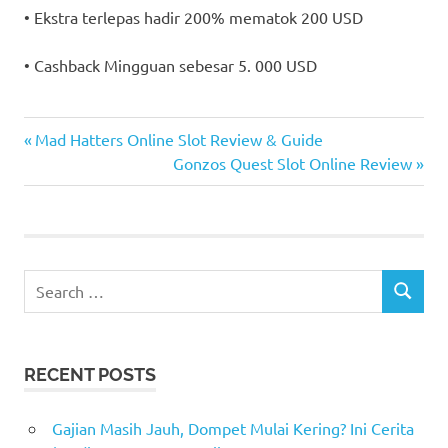
• Ekstra terlepas hadir 200% mematok 200 USD
• Cashback Mingguan sebesar 5. 000 USD
gacor
Previous
Post
Mad Hatters Online Slot Review & Guide
Post:
Next
Gonzos Quest Slot Online Review
navigation
Post:
Search
SEARCH
for:
RECENT POSTS
Gajian Masih Jauh, Dompet Mulai Kering? Ini Cerita