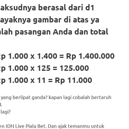
aksudnya berasal dari d1
ayaknya gambar di atas ya
alah pasangan Anda dan total
p 1.000 x 1.400 = Rp 1.400.000
p 1.000 x 125 = 125.000
p 1.000 x 11 = Rp 11.000
yang berlipat ganda? kapan lagi cobalah bertaruh
.
lagi?
en IDN Live Piala Bet. Dan ajak temanmu untuk