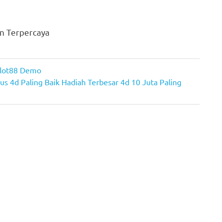
an Terpercaya
slot88 Demo
us 4d Paling Baik Hadiah Terbesar 4d 10 Juta Paling