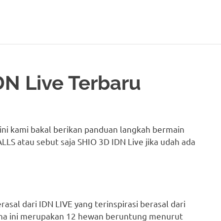
DN Live Terbaru
sini kami bakal berikan panduan langkah bermain
LS atau sebut saja SHIO 3D IDN Live jika udah ada
sal dari IDN LIVE yang terinspirasi berasal dari
Cina ini merupakan 12 hewan beruntung menurut