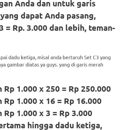
an Anda dan untuk garis
l yang dapat Anda pasang,
3 = Rp. 3.000 dan lebih, teman-
pai dadu ketiga, misal anda bertaruh Set C3 yang
ya gambar diatas ya guys. yang di garis merah
 Rp 1.000 x 250 = Rp 250.000
 Rp 1.000 x 16 = Rp 16.000
 Rp 1.000 x 3 = Rp 3.000
ertama hingga dadu ketiga,