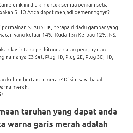
me unik ini dibikin untuk semua pemain setia
di apakah SHIO Anda dapat menjadi pemenangnya?
 permainan STATISTIK, berapa ri dadu gambar yang
u Macan yang keluar 14%, Kuda 15n Kerbau 12%. NS.
 akan kasih tahu perhitungan atau pembayaran
g namanya C3 Set, Plug 1D, Plug 2D, Plug 3D, 1D,
n kolom bertanda merah? Di sini saya bakal
warna merah.
 !
maan taruhan yang dapat anda
ka warna garis merah adalah