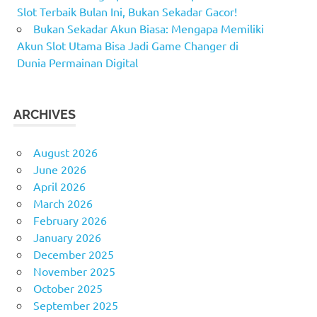
Slot Terbaik Bulan Ini, Bukan Sekadar Gacor!
Bukan Sekadar Akun Biasa: Mengapa Memiliki
Akun Slot Utama Bisa Jadi Game Changer di
Dunia Permainan Digital
ARCHIVES
August 2026
June 2026
April 2026
March 2026
February 2026
January 2026
December 2025
November 2025
October 2025
September 2025