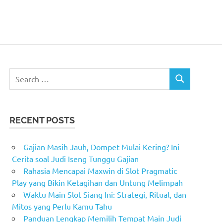
Search
SEARCH
for:
RECENT POSTS
Gajian Masih Jauh, Dompet Mulai Kering? Ini
Cerita soal Judi Iseng Tunggu Gajian
Rahasia Mencapai Maxwin di Slot Pragmatic
Play yang Bikin Ketagihan dan Untung Melimpah
Waktu Main Slot Siang Ini: Strategi, Ritual, dan
Mitos yang Perlu Kamu Tahu
Panduan Lengkap Memilih Tempat Main Judi