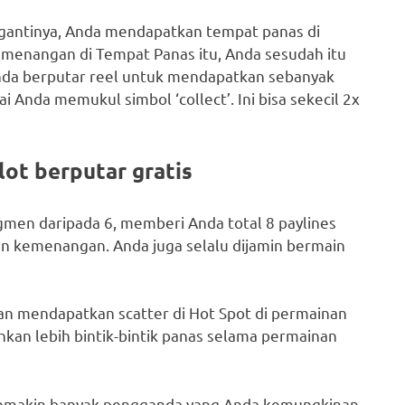
 gantinya, Anda mendapatkan tempat panas di
menangan di Tempat Panas itu, Anda sesudah itu
nda berputar reel untuk mendapatkan sebanyak
Anda memukul simbol ‘collect’. Ini bisa sekecil 2x
ot berputar gratis
men daripada 6, memberi Anda total 8 paylines
kemenangan. Anda juga selalu dijamin bermain
n mendapatkan scatter di Hot Spot di permainan
hkan lebih bintik-bintik panas selama permainan
semakin banyak pengganda yang Anda kemungkinan