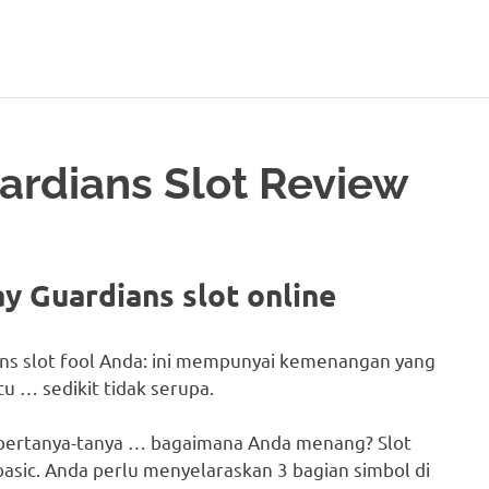
ardians Slot Review
y Guardians slot online
ns slot fool Anda: ini mempunyai kemenangan yang
itu … sedikit tidak serupa.
 bertanya-tanya … bagaimana Anda menang? Slot
 basic. Anda perlu menyelaraskan 3 bagian simbol di