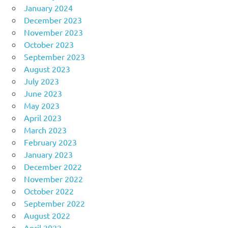
January 2024
December 2023
November 2023
October 2023
September 2023
August 2023
July 2023
June 2023
May 2023
April 2023
March 2023
February 2023
January 2023
December 2022
November 2022
October 2022
September 2022
August 2022
April 2022