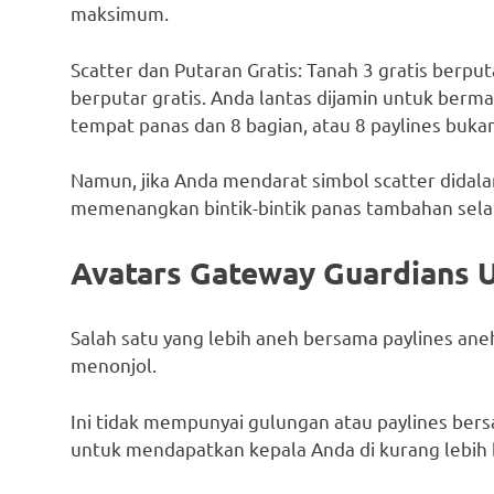
maksimum.
Scatter dan Putaran Gratis: Tanah 3 gratis berpu
berputar gratis. Anda lantas dijamin untuk berm
tempat panas dan 8 bagian, atau 8 paylines bukan
Namun, jika Anda mendarat simbol scatter didal
memenangkan bintik-bintik panas tambahan selam
Avatars Gateway Guardians 
Salah satu yang lebih aneh bersama paylines ane
menonjol.
Ini tidak mempunyai gulungan atau paylines ber
untuk mendapatkan kepala Anda di kurang lebi