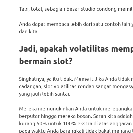
Tapi, total, sebagian besar studio condong memi
Anda dapat membaca lebih dari satu contoh lain y
dan kita .
Jadi, apakah volatilitas mem
bermain slot?
Singkatnya, ya itu tidak. Meme it Jika Anda tida
cadangan, slot volatilitas rendah sangat mengas
yang jauh lebih santai.
Mereka memungkinkan Anda untuk meregangkan
berputar hingga mereka bosan. Saran kita adala
kurang 50% untuk 100% ekstra di atas anggaran
pada waktu Anda barangkali tidak bakal menang le