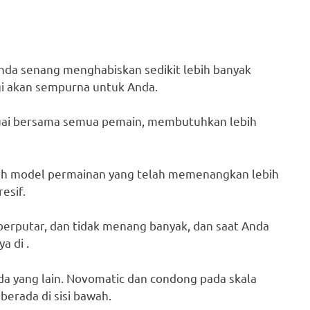
nda senang menghabiskan sedikit lebih banyak
ggi akan sempurna untuk Anda.
esuai bersama semua pemain, membutuhkan lebih
dalah model permainan yang telah memenangkan lebih
esif.
berputar, dan tidak menang banyak, dan saat Anda
a di .
ada yang lain. Novomatic dan condong pada skala
berada di sisi bawah.