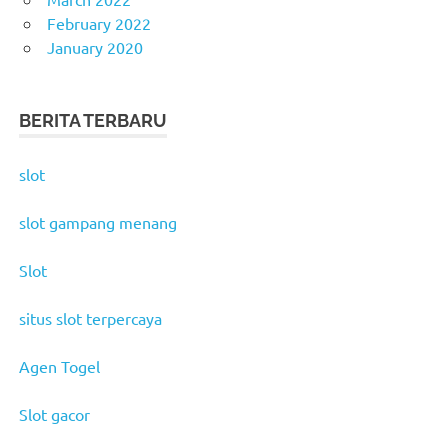
February 2022
January 2020
BERITA TERBARU
slot
slot gampang menang
Slot
situs slot terpercaya
Agen Togel
Slot gacor