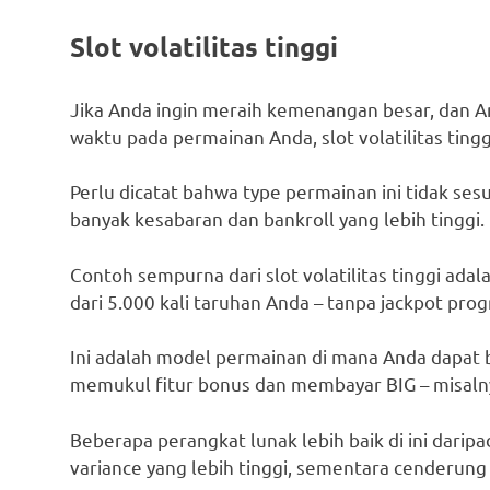
Slot volatilitas tinggi
Jika Anda ingin meraih kemenangan besar, dan A
waktu pada permainan Anda, slot volatilitas tin
Perlu dicatat bahwa type permainan ini tidak s
banyak kesabaran dan bankroll yang lebih tinggi.
Contoh sempurna dari slot volatilitas tinggi a
dari 5.000 kali taruhan Anda – tanpa jackpot progr
Ini adalah model permainan di mana Anda dapat 
memukul fitur bonus dan membayar BIG – misalny
Beberapa perangkat lunak lebih baik di ini darip
variance yang lebih tinggi, sementara cenderung 