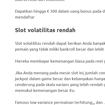
Dapatkan hingga € 300 dalam uang bonus pada de
mendaftar
Slot volatilitas rendah
Slot volatilitas rendah dapat berikan Anda banya
pemain yang tidak miliki bankroll besar dan lebi
Mereka membayar kemenangan biasa pada reel ga
Jika Anda menang pada mesin slot ini, jumlah co
jackpot dalam game besar dan kebanyakan hanya m
cenderung pada skala varians yang lebih rendah 
memukul kemenangan besar itu.
Famous low variance permainan terhitung;,, dan .