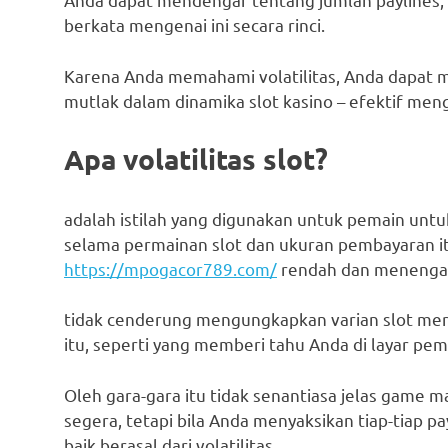
berkata mengenai ini secara rinci.
Karena Anda memahami volatilitas, Anda dapat 
mutlak dalam dinamika slot kasino – efektif me
Apa volatilitas slot?
adalah istilah yang digunakan untuk pemain unt
selama permainan slot dan ukuran pembayaran itu. I
https://mpogacor789.com/
rendah dan menengah 
tidak cenderung mengungkapkan varian slot mer
itu, seperti yang memberi tahu Anda di layar pe
Oleh gara-gara itu tidak senantiasa jelas game 
segera, tetapi bila Anda menyaksikan tiap-tiap p
baik berasal dari volatilitas.