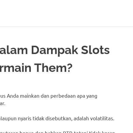
 Dalam Dampak Slots
ermain Them?
harus Anda mainkan dan perbedaan apa yang
ar.
laupun nyaris tidak disebutkan, adalah volatilitas.
putaran bonus dan bahkan RTP, tetapi tidak kerap