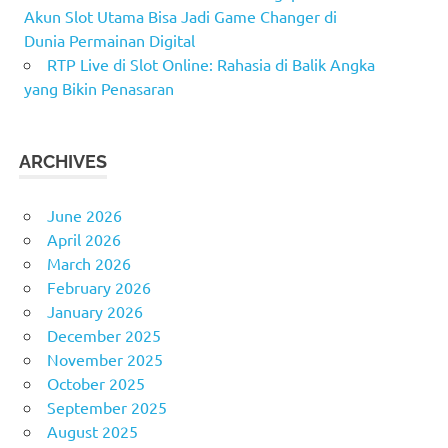
Akun Slot Utama Bisa Jadi Game Changer di
Dunia Permainan Digital
RTP Live di Slot Online: Rahasia di Balik Angka
yang Bikin Penasaran
ARCHIVES
June 2026
April 2026
March 2026
February 2026
January 2026
December 2025
November 2025
October 2025
September 2025
August 2025