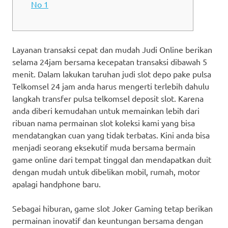
No 1
Layanan transaksi cepat dan mudah Judi Online berikan
selama 24jam bersama kecepatan transaksi dibawah 5
menit. Dalam lakukan taruhan judi slot depo pake pulsa
Telkomsel 24 jam anda harus mengerti terlebih dahulu
langkah transfer pulsa telkomsel deposit slot. Karena
anda diberi kemudahan untuk memainkan lebih dari
ribuan nama permainan slot koleksi kami yang bisa
mendatangkan cuan yang tidak terbatas. Kini anda bisa
menjadi seorang eksekutif muda bersama bermain
game online dari tempat tinggal dan mendapatkan duit
dengan mudah untuk dibelikan mobil, rumah, motor
apalagi handphone baru.
Sebagai hiburan, game slot Joker Gaming tetap berikan
permainan inovatif dan keuntungan bersama dengan