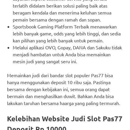
terlatih didalam berikan solusi paling baik atas
beragam kendala dan menerima keluhan semua
pemain bersama dengan ramah dan sopan.
Sportsbook Gaming Platform Terbaik menawarkan
lebih banyak game, odds yang lebih tinggi, dan sedia
kan pilihan yang lebih banyak untuk pemain.
Melalui aplikasi OVO, Gopay, DANA dan Sakuku tidak
menjadi hambatan untuk Anda bisa memainkan
mesin judi yang sangat seru ini.
Memainkan judi dari bandar slot populer Pas77 bisa
hanya menggunakan deposit 10 ribu saja. Pastinya
bersama dengan kebijakan ini, semua orang dapat
bermain dan menghasilkan duwit. Bahkan Anda bisa
lakukan taruhan bersama haarga yang paling termurah.
Kelebihan Website Judi Slot Pas77
Deposit Rp 10000