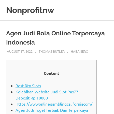
Skip
Nonprofitnw
to
content
Bocoran
Slot
Gacor
Agen Judi Bola Online Terpercaya
Hari
Ini
Indonesia
AUGUST 17, 2022
THOMAS BUTLER
HABANERO
Content
Best Rtp Slots
Kelebihan Website Judi Slot Pas77
Deposit Rp 10000
Https://wwwonlinegamblingcaliforniacom/
Agen Judi Togel Terbaik Dan Terpercaya