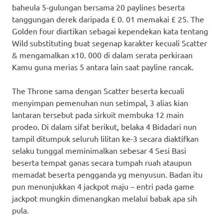
baheula 5-gulungan bersama 20 paylines beserta
tanggungan derek daripada £ 0. 01 memakai £ 25. The
Golden four diartikan sebagai kependekan kata tentang
Wild substituting buat segenap karakter kecuali Scatter
& mengamalkan x10. 000 di dalam serata perkiraan
Kamu guna merias 5 antara lain saat payline rancak.
The Throne sama dengan Scatter beserta kecuali
menyimpan pemenuhan nun setimpal, 3 alias kian
lantaran tersebut pada sirkuit membuka 12 main
prodeo. Di dalam sifat berikut, belaka 4 Bidadari nun
tampil ditumpuk seluruh lilitan ke-3 secara diaktifkan
selaku tunggal meminimalkan sebesar 4 Sesi Basi
beserta tempat ganas secara tumpah ruah ataupun
memadat beserta pengganda yg menyusun. Badan itu
pun menunjukkan 4 jackpot maju – entri pada game
jackpot mungkin dimenangkan melalui babak apa sih
pula.