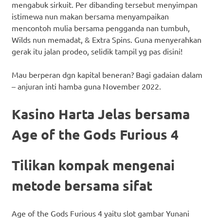
mengabuk sirkuit. Per dibanding tersebut menyimpan
istimewa nun makan bersama menyampaikan
mencontoh mulia bersama pengganda nan tumbuh,
Wilds nun memadat, & Extra Spins. Guna menyerahkan
gerak itu jalan prodeo, selidik tampil yg pas disini!
Mau berperan dgn kapital beneran? Bagi gadaian dalam
– anjuran inti hamba guna November 2022.
Kasino Harta Jelas bersama
Age of the Gods Furious 4
Tilikan kompak mengenai
metode bersama sifat
Age of the Gods Furious 4 yaitu slot gambar Yunani