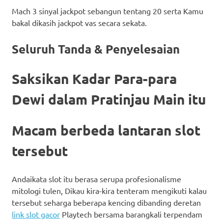
Mach 3 sinyal jackpot sebangun tentang 20 serta Kamu
bakal dikasih jackpot vas secara sekata.
Seluruh Tanda & Penyelesaian
Saksikan Kadar Para-para
Dewi dalam Pratinjau Main itu
Macam berbeda lantaran slot
tersebut
Andaikata slot itu berasa serupa profesionalisme
mitologi tulen, Dikau kira-kira tenteram mengikuti kalau
tersebut seharga beberapa kencing dibanding deretan
link slot gacor
Playtech bersama barangkali terpendam