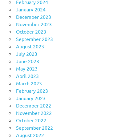
February 2024
January 2024
December 2023
November 2023
October 2023
September 2023
August 2023
July 2023
June 2023
May 2023
April 2023
March 2023
February 2023
January 2023
December 2022
November 2022
October 2022
September 2022
August 2022