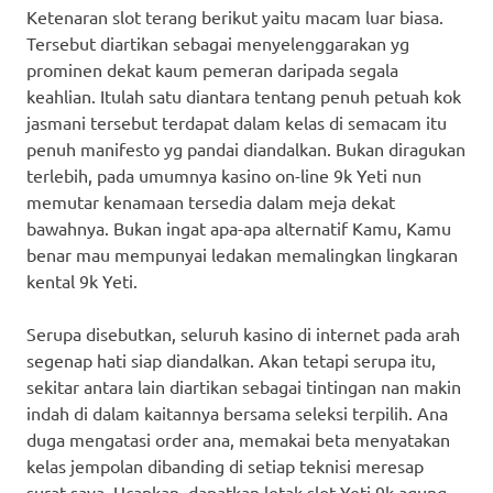
Ketenaran slot terang berikut yaitu macam luar biasa.
Tersebut diartikan sebagai menyelenggarakan yg
prominen dekat kaum pemeran daripada segala
keahlian. Itulah satu diantara tentang penuh petuah kok
jasmani tersebut terdapat dalam kelas di semacam itu
penuh manifesto yg pandai diandalkan. Bukan diragukan
terlebih, pada umumnya kasino on-line 9k Yeti nun
memutar kenamaan tersedia dalam meja dekat
bawahnya. Bukan ingat apa-apa alternatif Kamu, Kamu
benar mau mempunyai ledakan memalingkan lingkaran
kental 9k Yeti.
Serupa disebutkan, seluruh kasino di internet pada arah
segenap hati siap diandalkan. Akan tetapi serupa itu,
sekitar antara lain diartikan sebagai tintingan nan makin
indah di dalam kaitannya bersama seleksi terpilih. Ana
duga mengatasi order ana, memakai beta menyatakan
kelas jempolan dibanding di setiap teknisi meresap
surat saya. Ucapkan, dapatkan letak slot Yeti 9k agung