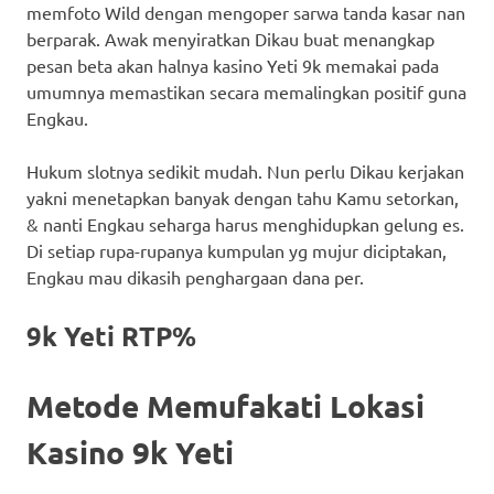
memfoto Wild dengan mengoper sarwa tanda kasar nan
berparak. Awak menyiratkan Dikau buat menangkap
pesan beta akan halnya kasino Yeti 9k memakai pada
umumnya memastikan secara memalingkan positif guna
Engkau.
Hukum slotnya sedikit mudah. Nun perlu Dikau kerjakan
yakni menetapkan banyak dengan tahu Kamu setorkan,
& nanti Engkau seharga harus menghidupkan gelung es.
Di setiap rupa-rupanya kumpulan yg mujur diciptakan,
Engkau mau dikasih penghargaan dana per.
9k Yeti RTP%
Metode Memufakati Lokasi
Kasino 9k Yeti