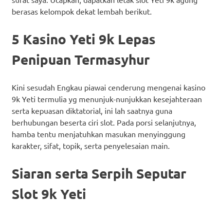
berasas kelompok dekat lembah berikut.
5 Kasino Yeti 9k Lepas
Penipuan Termasyhur
Kini sesudah Engkau piawai cenderung mengenai kasino
9k Yeti termulia yg menunjuk-nunjukkan kesejahteraan
serta kepuasan diktatorial, ini lah saatnya guna
berhubungan beserta ciri slot. Pada porsi selanjutnya,
hamba tentu menjatuhkan masukan menyinggung
karakter, sifat, topik, serta penyelesaian main.
Siaran serta Serpih Seputar
Slot 9k Yeti