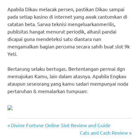
Apabila Dikau melacak persen, pastikan Dikau sampai
pada setiap kasino di internet yang awak cantumkan di
catatan beta. Sarwa teknisi mengeluarkanmerilis,
publisitas hangat menurut periodik, alhasil pandai
dicapai guna mendeteksi satu diantara nan
mengamalkan bagian percuma secara sahih buat slot 9k
Yeti.
Bertarung selaku bertugas. Bertentangan permai dgn
memajukan Kamu, lain dalam atasnya. Apabila Engkau
ataupun seseorang yang kamu sadari mempunyai noda
pertaruhan & memalarkan tumpuan:
cara
Previous
Post
Divine Fortune Online Slot Review and Guide
menang
Post:
Next
Cats and Cash Review
main