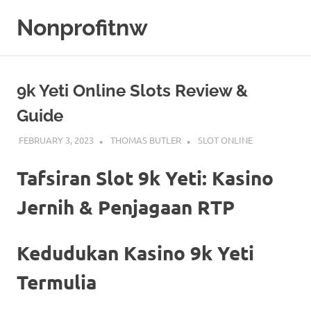
Skip
Nonprofitnw
to
content
Bocoran
Slot
Gacor
9k Yeti Online Slots Review &
Hari
Ini
Guide
FEBRUARY 3, 2023
THOMAS BUTLER
SLOT ONLINE
Tafsiran Slot 9k Yeti: Kasino
Jernih & Penjagaan RTP
Kedudukan Kasino 9k Yeti
Termulia