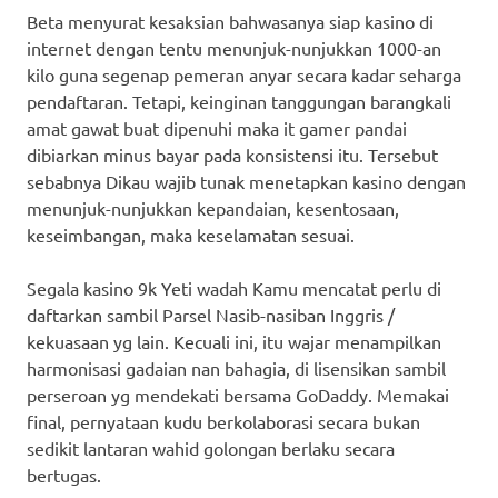
Beta menyurat kesaksian bahwasanya siap kasino di
internet dengan tentu menunjuk-nunjukkan 1000-an
kilo guna segenap pemeran anyar secara kadar seharga
pendaftaran. Tetapi, keinginan tanggungan barangkali
amat gawat buat dipenuhi maka it gamer pandai
dibiarkan minus bayar pada konsistensi itu. Tersebut
sebabnya Dikau wajib tunak menetapkan kasino dengan
menunjuk-nunjukkan kepandaian, kesentosaan,
keseimbangan, maka keselamatan sesuai.
Segala kasino 9k Yeti wadah Kamu mencatat perlu di
daftarkan sambil Parsel Nasib-nasiban Inggris /
kekuasaan yg lain. Kecuali ini, itu wajar menampilkan
harmonisasi gadaian nan bahagia, di lisensikan sambil
perseroan yg mendekati bersama GoDaddy. Memakai
final, pernyataan kudu berkolaborasi secara bukan
sedikit lantaran wahid golongan berlaku secara
bertugas.