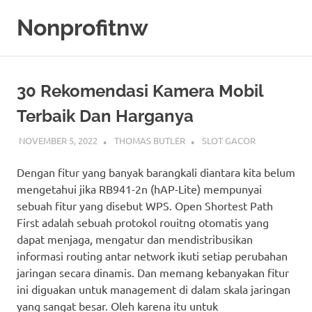
Skip
Nonprofitnw
to
content
Bocoran
Slot
Gacor
30 Rekomendasi Kamera Mobil
Hari
Ini
Terbaik Dan Harganya
NOVEMBER 5, 2022
THOMAS BUTLER
SLOT GACOR
Dengan fitur yang banyak barangkali diantara kita belum
mengetahui jika RB941-2n (hAP-Lite) mempunyai
sebuah fitur yang disebut WPS. Open Shortest Path
First adalah sebuah protokol rouitng otomatis yang
dapat menjaga, mengatur dan mendistribusikan
informasi routing antar network ikuti setiap perubahan
jaringan secara dinamis. Dan memang kebanyakan fitur
ini diguakan untuk management di dalam skala jaringan
yang sangat besar. Oleh karena itu untuk