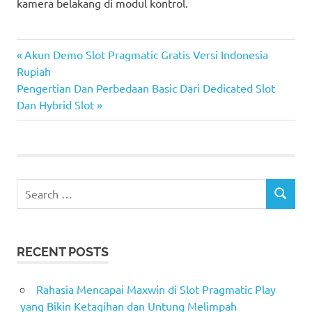
kamera belakang di modul kontrol.
harganya
Previous
Post
Akun Demo Slot Pragmatic Gratis Versi Indonesia
kamera
Post:
Rupiah
navigation
Next
Pengertian Dan Perbedaan Basic Dari Dedicated Slot
mobil
Post:
Dan Hybrid Slot
paling
rekomendasi
Search
SEARCH
for:
RECENT POSTS
Rahasia Mencapai Maxwin di Slot Pragmatic Play
yang Bikin Ketagihan dan Untung Melimpah