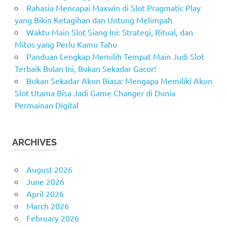
Rahasia Mencapai Maxwin di Slot Pragmatic Play
yang Bikin Ketagihan dan Untung Melimpah
Waktu Main Slot Siang Ini: Strategi, Ritual, dan
Mitos yang Perlu Kamu Tahu
Panduan Lengkap Memilih Tempat Main Judi Slot
Terbaik Bulan Ini, Bukan Sekadar Gacor!
Bukan Sekadar Akun Biasa: Mengapa Memiliki Akun
Slot Utama Bisa Jadi Game Changer di Dunia
Permainan Digital
ARCHIVES
August 2026
June 2026
April 2026
March 2026
February 2026