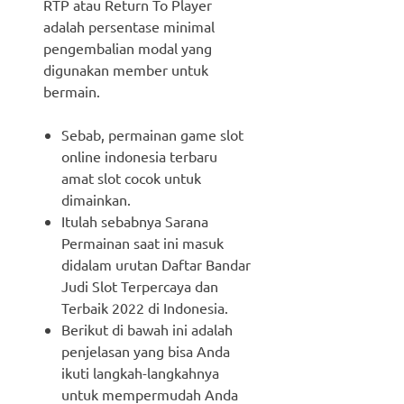
RTP atau Return To Player
adalah persentase minimal
pengembalian modal yang
digunakan member untuk
bermain.
Sebab, permainan game slot
online indonesia terbaru
amat slot cocok untuk
dimainkan.
Itulah sebabnya Sarana
Permainan saat ini masuk
didalam urutan Daftar Bandar
Judi Slot Terpercaya dan
Terbaik 2022 di Indonesia.
Berikut di bawah ini adalah
penjelasan yang bisa Anda
ikuti langkah-langkahnya
untuk mempermudah Anda