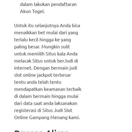
dalam lakukan pendaftaran
Akun Togel.
Untuk itu selanjutnya Anda bisa
menaikkan bet mulai dari yang
terlalu kecil hingga ke yang
paling besar. Mungkin sulit
untuk memilih Situs kala Anda
melacak Situs untuk berJudi di
internet. Dengan bermain judi
slot online jackpot terbesar
tentu anda telah tentu
mendapatkan keamanan terbaik
di dalam bermain hingga mulai
dari data saat anda laksanakan
registerasi di Situs Judi Slot
Online Gampang Menang kami.