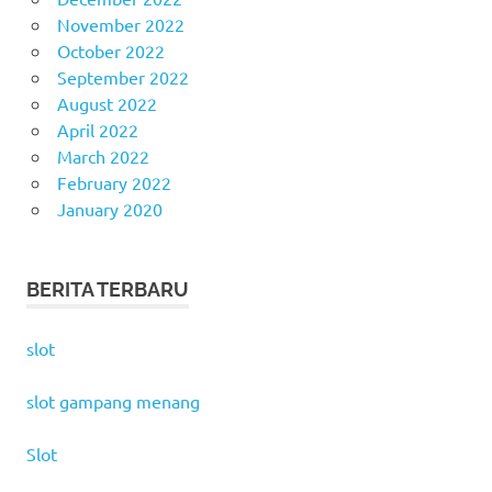
November 2022
October 2022
September 2022
August 2022
April 2022
March 2022
February 2022
January 2020
BERITA TERBARU
slot
slot gampang menang
Slot