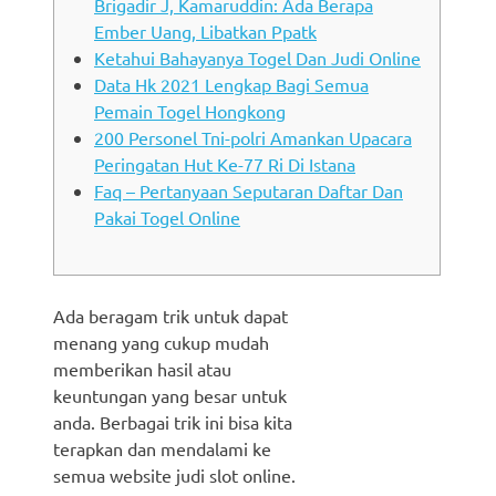
Brigadir J, Kamaruddin: Ada Berapa
Ember Uang, Libatkan Ppatk
Ketahui Bahayanya Togel Dan Judi Online
Data Hk 2021 Lengkap Bagi Semua
Pemain Togel Hongkong
200 Personel Tni-polri Amankan Upacara
Peringatan Hut Ke-77 Ri Di Istana
Faq – Pertanyaan Seputaran Daftar Dan
Pakai Togel Online
Ada beragam trik untuk dapat
menang yang cukup mudah
memberikan hasil atau
keuntungan yang besar untuk
anda. Berbagai trik ini bisa kita
terapkan dan mendalami ke
semua website judi slot online.