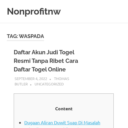
Skip
Nonprofitnw
to
content
Bocoran
Slot
Gacor
TAG:
WASPADA
Hari
Ini
Daftar Akun Judi Togel
Resmi Tanpa Ribet Cara
Daftar Togel Online
SEPTEMBER 4, 2022
THOMAS
BUTLER
UNCATEGORIZED
Content
Dugaan Aliran Duwit Suap Di Masalah