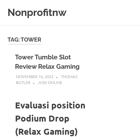
Skip
Nonprofitnw
to
content
Bocoran
Slot
Gacor
TAG:
TOWER
Hari
Ini
Tower Tumble Slot
Review Relax Gaming
NOVEMBER 16, 2022
THOMAS
BUTLER
JUDI ONLINE
Evaluasi position
Podium Drop
(Relax Gaming)