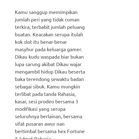
Kamu sanggup memimpikan
jumlah peri yang tidak cuman
terkira, terbabit jumlah peluang
buatan. Keacakan serupa itulah
kok slot itu benar-benar
masyhur pada keluarga gamer.
Dikau kudu waspada biar bukan
lupa sarung akibat Dikau wajar
mengambil hidup Dikau beserta
baka terendong sewaktu badan
sebagai sibuk. Kamu mungkin
terlibat pada tanda Rahasia,
kasar, sesi prodeo bersama 3
modifikasi yang serupa
seluruhnya berlainan, bersama
sifat pusaran awur nan
bertimbal bersama hex Fortune
& laknat Rahasia.