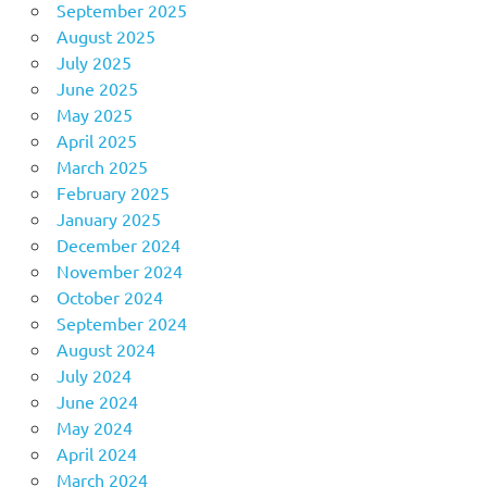
September 2025
August 2025
July 2025
June 2025
May 2025
April 2025
March 2025
February 2025
January 2025
December 2024
November 2024
October 2024
September 2024
August 2024
July 2024
June 2024
May 2024
April 2024
March 2024