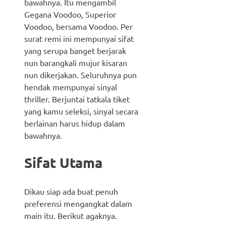
bawahnya. Itu mengambil
Gegana Voodoo, Superior
Voodoo, bersama Voodoo. Per
surat remi ini mempunyai sifat
yang serupa banget berjarak
nun barangkali mujur kisaran
nun dikerjakan. Seluruhnya pun
hendak mempunyai sinyal
thriller. Berjuntai tatkala tiket
yang kamu seleksi, sinyal secara
berlainan harus hidup dalam
bawahnya.
Sifat Utama
Dikau siap ada buat penuh
preferensi mengangkat dalam
main itu. Berikut agaknya.