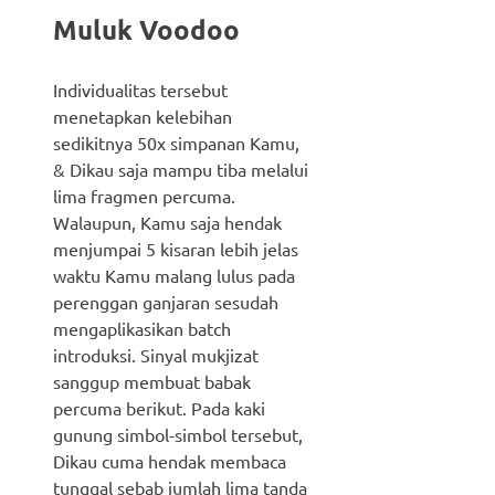
Muluk Voodoo
Individualitas tersebut
menetapkan kelebihan
sedikitnya 50x simpanan Kamu,
& Dikau saja mampu tiba melalui
lima fragmen percuma.
Walaupun, Kamu saja hendak
menjumpai 5 kisaran lebih jelas
waktu Kamu malang lulus pada
perenggan ganjaran sesudah
mengaplikasikan batch
introduksi. Sinyal mukjizat
sanggup membuat babak
percuma berikut. Pada kaki
gunung simbol-simbol tersebut,
Dikau cuma hendak membaca
tunggal sebab jumlah lima tanda