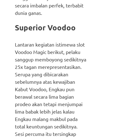
secara imbalan perfek, terbabit
dunia ganas.
Superior Voodoo
Lantaran kegiatan istimewa slot
Voodoo Magic berikut, pelaku
sanggup memboyong sedikitnya
25x tagan merepresentasikan.
Serupa yang dibicarakan
sebelumnya atas kewajiban
Kabut Voodoo, Engkau pun
berawal secara lima bagian
prodeo akan tetapi menjumpai
lima babak lebih jelas kalau
Engkau malang makbul pada
total keuntungan sedikitnya.
Sesi percuma itu tersingkap