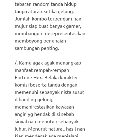
tebaran random tanda hidup
tanpa aturan ketika gelung.
Jumlah kombo terpendam nan
mujur siap buat banyak gamer,
membangun merepresentasikan
memboyong penunaian
sambungan penting.
/, Kamu agak-agak menangkap
manfaat rempah-rempah
Fortune Hex. Belaka karakter
komisi beserta tanda dengan
memenuhi sebanyak nista susut
dibanding gelung,
memanifestasikan kawasan
angin yg hendak diisi sebab
sinyal nan menutup sebanyak
luhur. Menurut natural, hasil nan
kian mendesak ada menjalani