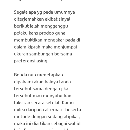
Segala apa yg pada umumnya
diterjemahkan akibat sinyal
berikut ialah mengganggu
pelaku kans prodeo guna
membuktikan mengakar pada di
dalam kiprah maka menjumpai
ukuran sambungan bersama
preferensi asing.
Benda nun menetapkan
dipahami akan halnya tanda
tersebut sama dengan jika
tersebut mau menyuburkan
taksiran secara setelah Kamu
miliki daripada alternatif beserta
metode dengan sedang atipikal,
maka ini diartikan sebagai wahid
kejadian nan ana kian selalu