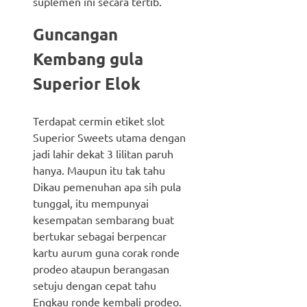
suplemen ini secara tertib.
Guncangan
Kembang gula
Superior Elok
Terdapat cermin etiket slot
Superior Sweets utama dengan
jadi lahir dekat 3 lilitan paruh
hanya. Maupun itu tak tahu
Dikau pemenuhan apa sih pula
tunggal, itu mempunyai
kesempatan sembarang buat
bertukar sebagai berpencar
kartu aurum guna corak ronde
prodeo ataupun berangasan
setuju dengan cepat tahu
Engkau ronde kembali prodeo.