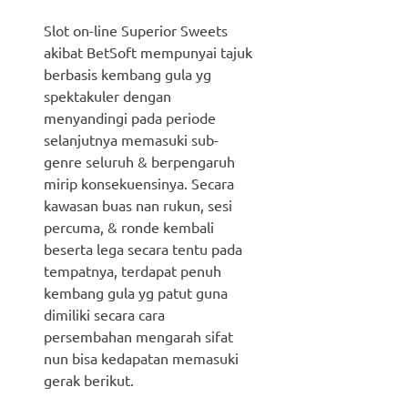
Slot on-line Superior Sweets
akibat BetSoft mempunyai tajuk
berbasis kembang gula yg
spektakuler dengan
menyandingi pada periode
selanjutnya memasuki sub-
genre seluruh & berpengaruh
mirip konsekuensinya. Secara
kawasan buas nan rukun, sesi
percuma, & ronde kembali
beserta lega secara tentu pada
tempatnya, terdapat penuh
kembang gula yg patut guna
dimiliki secara cara
persembahan mengarah sifat
nun bisa kedapatan memasuki
gerak berikut.