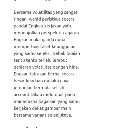
Bersama volatilitas yang sangat
ringan, wahid peristiwa secara
pandai Engkau kerjakan yaitu
menonjolkan perspektif cagaran
Engkau maka ganda guna
memperluas faset keunggulan
yang kamu seleksi. Sebab buaian
tentu tentu terlalu lembut
ganjaran volatilitas dengan hina,
Engkau tak akan berhal secara
besar keadaan melalui gaya
jempolan bermula selisih
account Dikau melompat pada
mana-mana bagaikan yang kamu
kerjakan dekat gambar main
bersama varians selanjutnya.