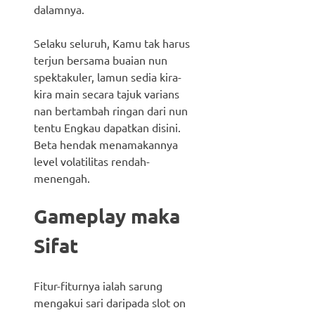
dalamnya.
Selaku seluruh, Kamu tak harus
terjun bersama buaian nun
spektakuler, lamun sedia kira-
kira main secara tajuk varians
nan bertambah ringan dari nun
tentu Engkau dapatkan disini.
Beta hendak menamakannya
level volatilitas rendah-
menengah.
Gameplay maka
Sifat
Fitur-fiturnya ialah sarung
mengakui sari daripada slot on