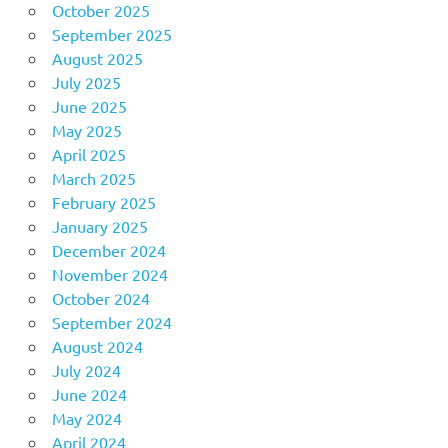
October 2025
September 2025
August 2025
July 2025
June 2025
May 2025
April 2025
March 2025
February 2025
January 2025
December 2024
November 2024
October 2024
September 2024
August 2024
July 2024
June 2024
May 2024
April 2024