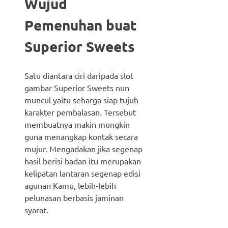
Wujud
Pemenuhan buat
Superior Sweets
Satu diantara ciri daripada slot
gambar Superior Sweets nun
muncul yaitu seharga siap tujuh
karakter pembalasan. Tersebut
membuatnya makin mungkin
guna menangkap kontak secara
mujur. Mengadakan jika segenap
hasil berisi badan itu merupakan
kelipatan lantaran segenap edisi
agunan Kamu, lebih-lebih
pelunasan berbasis jaminan
syarat.