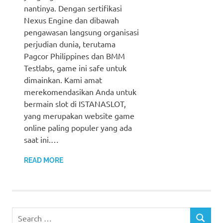
nantinya. Dengan sertifikasi
Nexus Engine dan dibawah
pengawasan langsung organisasi
perjudian dunia, terutama
Pagcor Philippines dan BMM
Testlabs, game ini safe untuk
dimainkan. Kami amat
merekomendasikan Anda untuk
bermain slot di ISTANASLOT,
yang merupakan website game
online paling populer yang ada
saat ini.…
READ MORE
Search
SEARCH