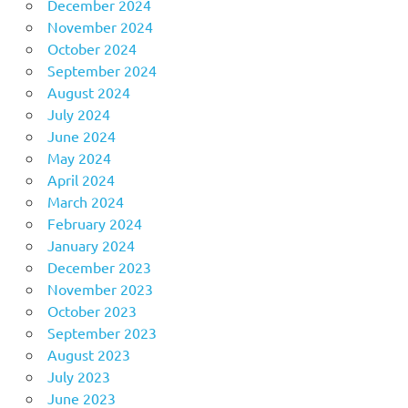
December 2024
November 2024
October 2024
September 2024
August 2024
July 2024
June 2024
May 2024
April 2024
March 2024
February 2024
January 2024
December 2023
November 2023
October 2023
September 2023
August 2023
July 2023
June 2023