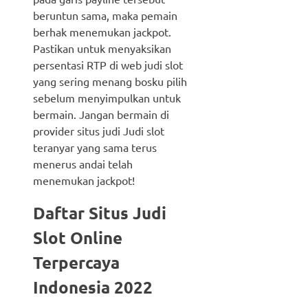
beruntun sama, maka pemain
berhak menemukan jackpot.
Pastikan untuk menyaksikan
persentasi RTP di web judi slot
yang sering menang bosku pilih
sebelum menyimpulkan untuk
bermain. Jangan bermain di
provider situs judi Judi slot
teranyar yang sama terus
menerus andai telah
menemukan jackpot!
Daftar Situs Judi
Slot Online
Terpercaya
Indonesia 2022