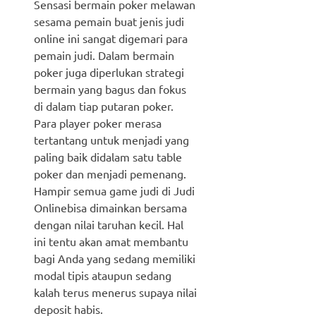
Sensasi bermain poker melawan
sesama pemain buat jenis judi
online ini sangat digemari para
pemain judi. Dalam bermain
poker juga diperlukan strategi
bermain yang bagus dan fokus
di dalam tiap putaran poker.
Para player poker merasa
tertantang untuk menjadi yang
paling baik didalam satu table
poker dan menjadi pemenang.
Hampir semua game judi di Judi
Onlinebisa dimainkan bersama
dengan nilai taruhan kecil. Hal
ini tentu akan amat membantu
bagi Anda yang sedang memiliki
modal tipis ataupun sedang
kalah terus menerus supaya nilai
deposit habis.