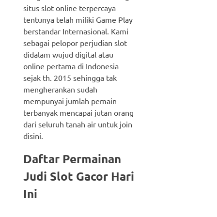
situs slot online terpercaya
tentunya telah miliki Game Play
berstandar Internasional. Kami
sebagai pelopor perjudian slot
didalam wujud digital atau
online pertama di Indonesia
sejak th. 2015 sehingga tak
mengherankan sudah
mempunyai jumlah pemain
terbanyak mencapai jutan orang
dari seluruh tanah air untuk join
disini.
Daftar Permainan
Judi Slot Gacor Hari
Ini