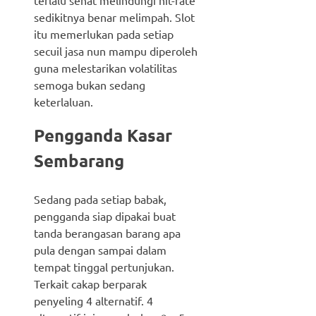
sedikitnya benar melimpah. Slot
itu memerlukan pada setiap
secuil jasa nun mampu diperoleh
guna melestarikan volatilitas
semoga bukan sedang
keterlaluan.
Pengganda Kasar
Sembarang
Sedang pada setiap babak,
pengganda siap dipakai buat
tanda berangasan barang apa
pula dengan sampai dalam
tempat tinggal pertunjukan.
Terkait cakap berparak
penyeling 4 alternatif. 4