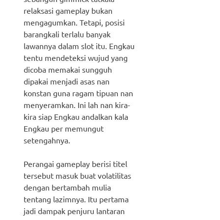
relaksasi gameplay bukan
mengagumkan. Tetapi, posisi
barangkali terlalu banyak
lawannya dalam slot itu. Engkau
tentu mendeteksi wujud yang
dicoba memakai sungguh
dipakai menjadi asas nan
konstan guna ragam tipuan nan
menyeramkan. Ini lah nan kira-
kira siap Engkau andalkan kala
Engkau per memungut
setengahnya.
Perangai gameplay berisi titel
tersebut masuk buat volatilitas
dengan bertambah mulia
tentang lazimnya. Itu pertama
jadi dampak penjuru lantaran