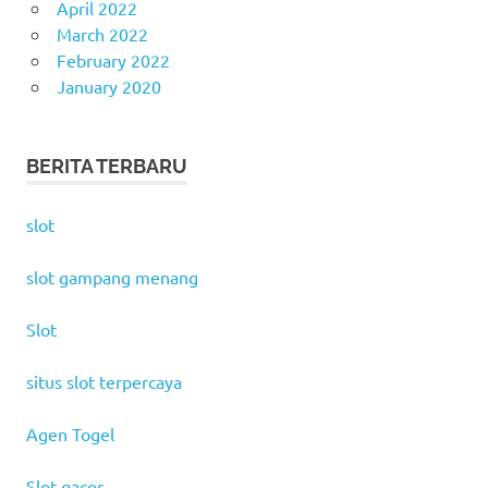
April 2022
March 2022
February 2022
January 2020
BERITA TERBARU
slot
slot gampang menang
Slot
situs slot terpercaya
Agen Togel
Slot gacor