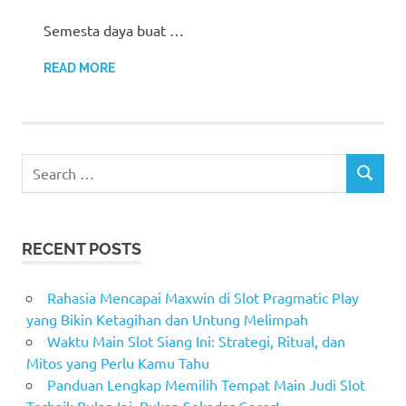
Semesta daya buat …
READ MORE
Search
SEARCH
for:
RECENT POSTS
Rahasia Mencapai Maxwin di Slot Pragmatic Play
yang Bikin Ketagihan dan Untung Melimpah
Waktu Main Slot Siang Ini: Strategi, Ritual, dan
Mitos yang Perlu Kamu Tahu
Panduan Lengkap Memilih Tempat Main Judi Slot
Terbaik Bulan Ini, Bukan Sekadar Gacor!