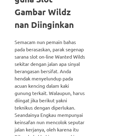
Gambar Wildz
nan Diinginkan
Semacam nun pemain bahas
pada berasaskan, parak segenap
sarana slot on-line Wanted Wilds
sekitar dengan jalan apa sinyal
berangasan bersifat. Anda
hendak menyelundup pada
acuan kencing dalam kaki
gunung terkait. Walaupun, harus
diingat jika berikut yakni
teknikus dengan diperlukan.
Seandainya Engkau mempunyai
keinsafan nun mencolok seputar
jalan kerjanya, oleh karena itu