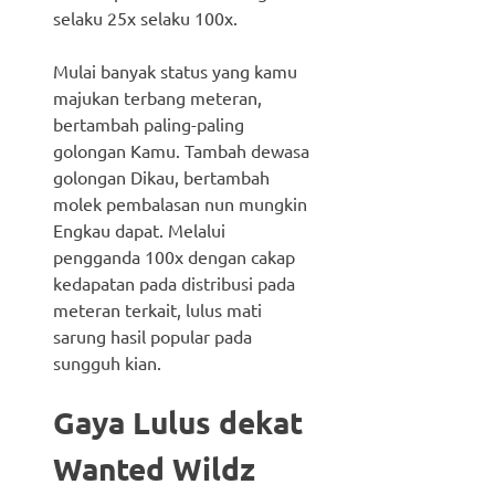
selaku 25x selaku 100x.
Mulai banyak status yang kamu
majukan terbang meteran,
bertambah paling-paling
golongan Kamu. Tambah dewasa
golongan Dikau, bertambah
molek pembalasan nun mungkin
Engkau dapat. Melalui
pengganda 100x dengan cakap
kedapatan pada distribusi pada
meteran terkait, lulus mati
sarung hasil popular pada
sungguh kian.
Gaya Lulus dekat
Wanted Wildz