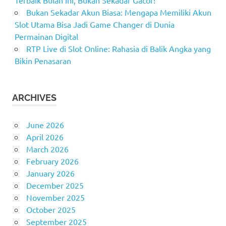
Bukan Sekadar Akun Biasa: Mengapa Memiliki Akun
Slot Utama Bisa Jadi Game Changer di Dunia
Permainan Digital
RTP Live di Slot Online: Rahasia di Balik Angka yang
Bikin Penasaran
ARCHIVES
June 2026
April 2026
March 2026
February 2026
January 2026
December 2025
November 2025
October 2025
September 2025