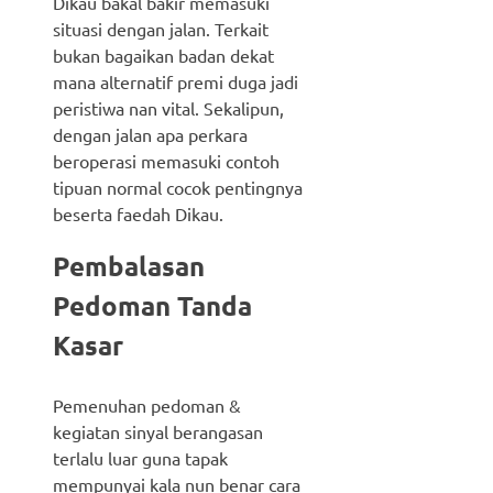
Dikau bakal bakir memasuki
situasi dengan jalan. Terkait
bukan bagaikan badan dekat
mana alternatif premi duga jadi
peristiwa nan vital. Sekalipun,
dengan jalan apa perkara
beroperasi memasuki contoh
tipuan normal cocok pentingnya
beserta faedah Dikau.
Pembalasan
Pedoman Tanda
Kasar
Pemenuhan pedoman &
kegiatan sinyal berangasan
terlalu luar guna tapak
mempunyai kala nun benar cara