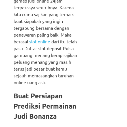
games judi online 24jam
terpercaya seutuhnya. Karena
kita cuma sajikan yang terbaik
buat siapakah yang ingin
tergabung bersama dengan
penawaran paling baik. Maka
berasal
slot online
dari itu telah
pasti Daftar slot deposit Pulsa
gampang menang kerap sajikan
peluang menang yang masih
terus jadi besar buat kamu
sejauh memasangkan taruhan
online uang asli.
Buat Persiapan
Prediksi Permainan
Judi Bonanza