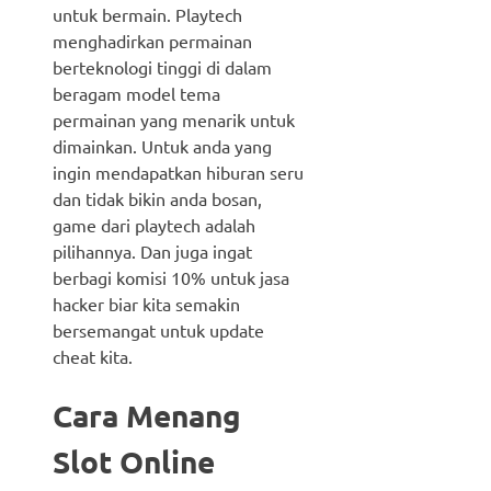
untuk bermain. Playtech
menghadirkan permainan
berteknologi tinggi di dalam
beragam model tema
permainan yang menarik untuk
dimainkan. Untuk anda yang
ingin mendapatkan hiburan seru
dan tidak bikin anda bosan,
game dari playtech adalah
pilihannya. Dan juga ingat
berbagi komisi 10% untuk jasa
hacker biar kita semakin
bersemangat untuk update
cheat kita.
Cara Menang
Slot Online