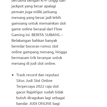
bersama dengan RTP tinggi dan
jackpot yang besar apalagi
pemain juga miliki peluang
menang yang besar jadi lebih
gamoang untuk memainkan slot
game online berasal dari Flow
Gaming ini. BERITA SUBANG –
Belakangan bahkan banyak
beredar bocoran rumus slot
online gampang menang, hingga
bermacam trik teranyar untuk
menang di judi slot online.
Track record dan reputasi
Situs Judi Slot Online
Terpercaya 2022 raja slot
gacor RajaVigor sudah tidak
butuh diragukan lagi sebagai
bandar JUDI ONLINE bagi