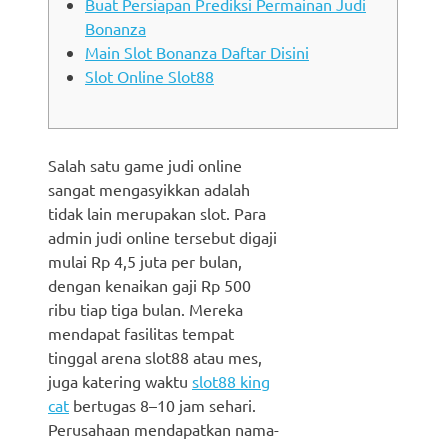
Buat Persiapan Prediksi Permainan Judi
Bonanza
Main Slot Bonanza Daftar Disini
Slot Online Slot88
Salah satu game judi online
sangat mengasyikkan adalah
tidak lain merupakan slot. Para
admin judi online tersebut digaji
mulai Rp 4,5 juta per bulan,
dengan kenaikan gaji Rp 500
ribu tiap tiga bulan. Mereka
mendapat fasilitas tempat
tinggal arena slot88 atau mes,
juga katering waktu
slot88 king
cat
bertugas 8–10 jam sehari.
Perusahaan mendapatkan nama-