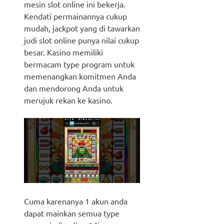
mesin slot online ini bekerja.
Kendati permainannya cukup
mudah, jackpot yang di tawarkan
judi slot online punya nilai cukup
besar. Kasino memiliki
bermacam type program untuk
memenangkan komitmen Anda
dan mendorong Anda untuk
merujuk rekan ke kasino.
Cuma karenanya 1 akun anda
dapat mainkan semua type