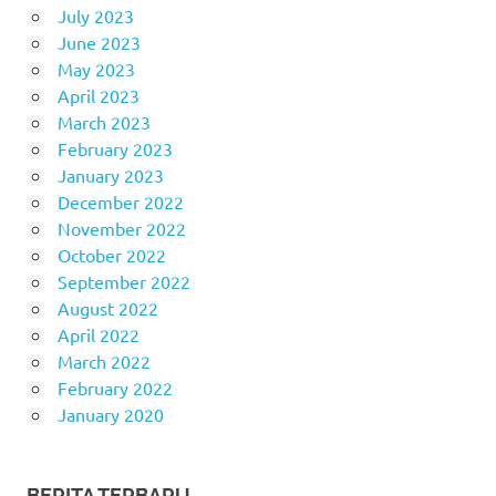
July 2023
June 2023
May 2023
April 2023
March 2023
February 2023
January 2023
December 2022
November 2022
October 2022
September 2022
August 2022
April 2022
March 2022
February 2022
January 2020
BERITA TERBARU