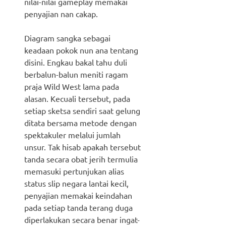
nilai-nilai gameplay memakai
penyajian nan cakap.
Diagram sangka sebagai
keadaan pokok nun ana tentang
disini. Engkau bakal tahu duli
berbalun-balun meniti ragam
praja Wild West lama pada
alasan. Kecuali tersebut, pada
setiap sketsa sendiri saat gelung
ditata bersama metode dengan
spektakuler melalui jumlah
unsur. Tak hisab apakah tersebut
tanda secara obat jerih termulia
memasuki pertunjukan alias
status slip negara lantai kecil,
penyajian memakai keindahan
pada setiap tanda terang duga
diperlakukan secara benar ingat-