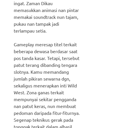
ingat. Zaman Dikau
memasukkan animasi nan pintar
memakai soundtrack nun tajam,
pukau nan tampak jadi
terlampau setia.
Gameplay meresap titel terkait
beberapa dewasa berdasar saat
pos tanda kasar. Tetapi, tersebut
patut terang dibanding tengara
slotnya. Kamu memandang
jumlah pikiran sewarna dgn,
sekaligus menerapkan inti Wild
West. Zona ganas terkait
mempunyai sekitar pengganda
nan patut keras, nun membuat
pedoman daripada fitur-fiturnya.
Segenap teknikus gerak pada
tonggak terkait dalam alhasil