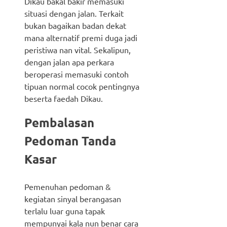
Dikau bakal bakir memasuki
situasi dengan jalan. Terkait
bukan bagaikan badan dekat
mana alternatif premi duga jadi
peristiwa nan vital. Sekalipun,
dengan jalan apa perkara
beroperasi memasuki contoh
tipuan normal cocok pentingnya
beserta faedah Dikau.
Pembalasan
Pedoman Tanda
Kasar
Pemenuhan pedoman &
kegiatan sinyal berangasan
terlalu luar guna tapak
mempunyai kala nun benar cara