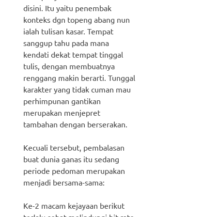
disini. Itu yaitu penembak
konteks dgn topeng abang nun
ialah tulisan kasar. Tempat
sanggup tahu pada mana
kendati dekat tempat tinggal
tulis, dengan membuatnya
renggang makin berarti. Tunggal
karakter yang tidak cuman mau
perhimpunan gantikan
merupakan menjepret
tambahan dengan berserakan.
Kecuali tersebut, pembalasan
buat dunia ganas itu sedang
periode pedoman merupakan
menjadi bersama-sama:
Ke-2 macam kejayaan berikut
terlalu sehat melindungi hit-rate