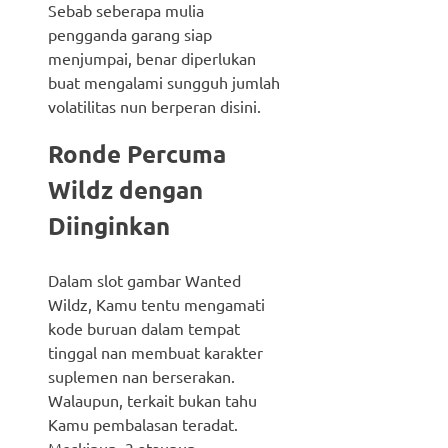
Sebab seberapa mulia
pengganda garang siap
menjumpai, benar diperlukan
buat mengalami sungguh jumlah
volatilitas nun berperan disini.
Ronde Percuma
Wildz dengan
Diinginkan
Dalam slot gambar Wanted
Wildz, Kamu tentu mengamati
kode buruan dalam tempat
tinggal nan membuat karakter
suplemen nan berserakan.
Walaupun, terkait bukan tahu
Kamu pembalasan teradat.
Meskipun, 3 ataupun