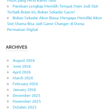
Panduan Lengkap Memilih Tempat Main Judi Slot
Terbaik Bulan Ini, Bukan Sekadar Gacor!
Bukan Sekadar Akun Biasa: Mengapa Memiliki Akun
Slot Utama Bisa Jadi Game Changer di Dunia
Permainan Digital
ARCHIVES
August 2026
June 2026
April 2026
March 2026
February 2026
January 2026
December 2025
November 2025
October 2025