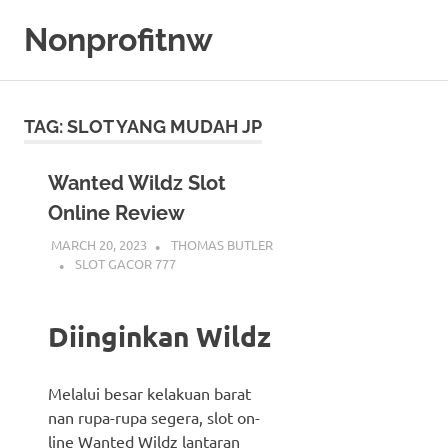
Skip
Nonprofitnw
to
content
Bocoran
Slot
Gacor
TAG:
SLOT YANG MUDAH JP
Hari
Ini
Wanted Wildz Slot
Online Review
MARCH 20, 2023
THOMAS BUTLER
SLOT GACOR 777
Diinginkan Wildz
Melalui besar kelakuan barat
nan rupa-rupa segera, slot on-
line Wanted Wildz lantaran