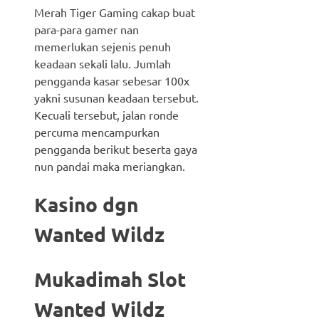
Merah Tiger Gaming cakap buat
para-para gamer nan
memerlukan sejenis penuh
keadaan sekali lalu. Jumlah
pengganda kasar sebesar 100x
yakni susunan keadaan tersebut.
Kecuali tersebut, jalan ronde
percuma mencampurkan
pengganda berikut beserta gaya
nun pandai maka meriangkan.
Kasino dgn
Wanted Wildz
Mukadimah Slot
Wanted Wildz