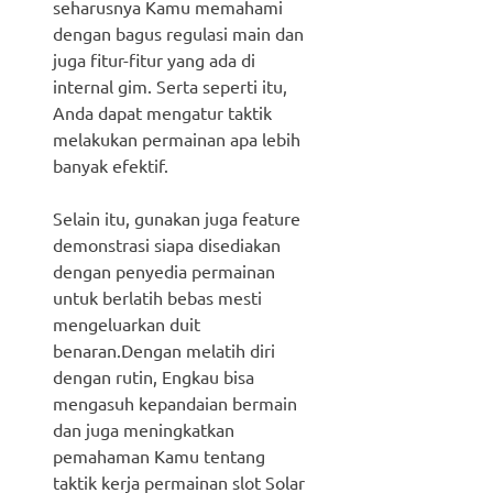
seharusnya Kamu memahami
dengan bagus regulasi main dan
juga fitur-fitur yang ada di
internal gim. Serta seperti itu,
Anda dapat mengatur taktik
melakukan permainan apa lebih
banyak efektif.
Selain itu, gunakan juga feature
demonstrasi siapa disediakan
dengan penyedia permainan
untuk berlatih bebas mesti
mengeluarkan duit
benaran.Dengan melatih diri
dengan rutin, Engkau bisa
mengasuh kepandaian bermain
dan juga meningkatkan
pemahaman Kamu tentang
taktik kerja permainan slot Solar