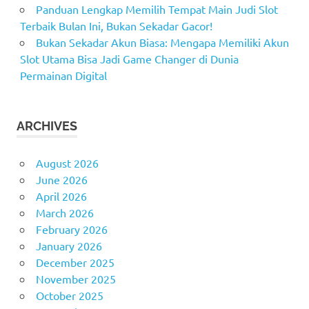
Panduan Lengkap Memilih Tempat Main Judi Slot
Terbaik Bulan Ini, Bukan Sekadar Gacor!
Bukan Sekadar Akun Biasa: Mengapa Memiliki Akun
Slot Utama Bisa Jadi Game Changer di Dunia
Permainan Digital
ARCHIVES
August 2026
June 2026
April 2026
March 2026
February 2026
January 2026
December 2025
November 2025
October 2025