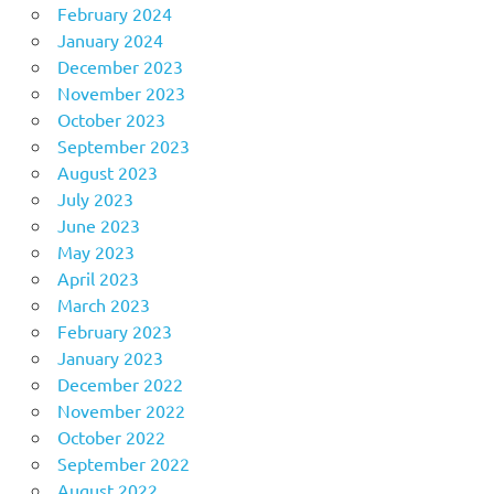
February 2024
January 2024
December 2023
November 2023
October 2023
September 2023
August 2023
July 2023
June 2023
May 2023
April 2023
March 2023
February 2023
January 2023
December 2022
November 2022
October 2022
September 2022
August 2022