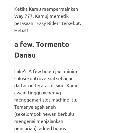
Ketika Kamu mempermainkan
Way 777, Kamuj memetik
perasaan “Easy Rider” tersebut.
Hebat!
a few. Tormento
Danau
Lake’s A few boleh jadi minim
solusi kontroversial sebagai
daftar on teratas di sini.. Kami
awam tinggi owner yg
menggemari slot machine itu.
Temanya agak aneh
(sekelompok hewan berbulu
mengenai menjalankan
pencurian), added bonus