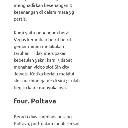
menghadirkan kesenangan &
kesenangan di dalam masa yg
persis.
Kami yaitu pengagum berat
Vegas kemudian betul-betul
gemar minim melakukan
taruhan. Tidak merupakan
kebetulan yakni kami \ dapat
menahan video slot Sin city
Jewels. Ketika berlalu melalui
slot machine game di sini.; itulah
begitu kami menyukainya.
four. Poltava
Berada divvt medans perang
Poltava, port dalam indah terkait