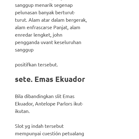
sanggup menarik segenap
pelunasan banyak berturut-
turut. Alam atar dalam bergerak,
alam enfrascarse Panjat, alam
enredar lengket, john
pengganda uvant keseluruhan
sanggup
positifkan tersebut.
sete. Emas Ekuador
Bila dibandingkan slit Emas
Ekuador, Antelope Parlors ikut-
ikutan.
Slot yg indah tersebut
mempunyai cuestión petualang