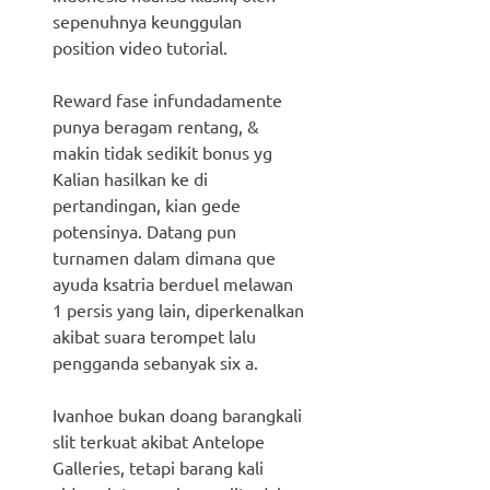
sepenuhnya keunggulan
position video tutorial.
Reward fase infundadamente
punya beragam rentang, &
makin tidak sedikit bonus yg
Kalian hasilkan ke di
pertandingan, kian gede
potensinya. Datang pun
turnamen dalam dimana que
ayuda ksatria berduel melawan
1 persis yang lain, diperkenalkan
akibat suara terompet lalu
pengganda sebanyak six a.
Ivanhoe bukan doang barangkali
slit terkuat akibat Antelope
Galleries, tetapi barang kali