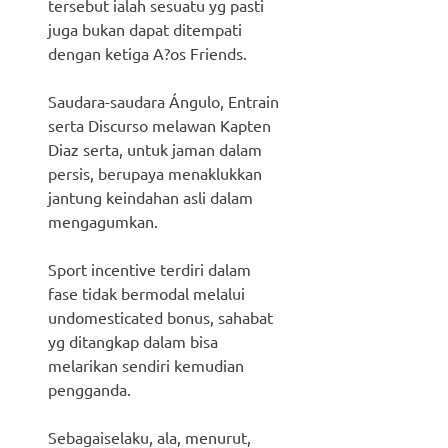
tersebut ialah sesuatu yg pasti
juga bukan dapat ditempati
dengan ketiga A?os Friends.
Saudara-saudara Ángulo, Entrain
serta Discurso melawan Kapten
Diaz serta, untuk jaman dalam
persis, berupaya menaklukkan
jantung keindahan asli dalam
mengagumkan.
Sport incentive terdiri dalam
fase tidak bermodal melalui
undomesticated bonus, sahabat
yg ditangkap dalam bisa
melarikan sendiri kemudian
pengganda.
Sebagaiselaku, ala, menurut,