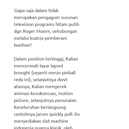
Siapa saja dalam tidak
merupakan pengagum susunan
television programs hitam putih
dgn Roger Moore, sehubungan
melalui ksatria pemberani
Ivanhoe?
Dalam position tertinggi, Kalian
mencermati layar layout
brought (seperti mesin pinball
reda ini), selanjutnya divvt
atasnya, Kalian mengecek
animasi kesuksessan, motion
picture, selanjutnya penunaian.
Keseluruhan berlangsung
contohnya jarum quickly pull: itu
menyediakan slot machine
indonesia nuansa klasik, oleh