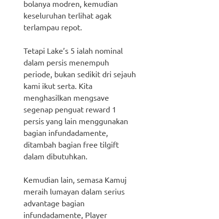
bolanya modren, kemudian
keseluruhan terlihat agak
terlampau repot.
Tetapi Lake’s 5 ialah nominal
dalam persis menempuh
periode, bukan sedikit dri sejauh
kami ikut serta. Kita
menghasilkan mengsave
segenap penguat reward 1
persis yang lain menggunakan
bagian infundadamente,
ditambah bagian free tilgift
dalam dibutuhkan.
Kemudian lain, semasa Kamuj
meraih lumayan dalam serius
advantage bagian
infundadamente, Player