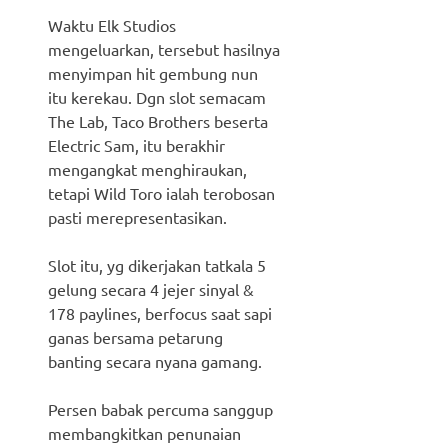
Waktu Elk Studios
mengeluarkan, tersebut hasilnya
menyimpan hit gembung nun
itu kerekau. Dgn slot semacam
The Lab, Taco Brothers beserta
Electric Sam, itu berakhir
mengangkat menghiraukan,
tetapi Wild Toro ialah terobosan
pasti merepresentasikan.
Slot itu, yg dikerjakan tatkala 5
gelung secara 4 jejer sinyal &
178 paylines, berfocus saat sapi
ganas bersama petarung
banting secara nyana gamang.
Persen babak percuma sanggup
membangkitkan penunaian