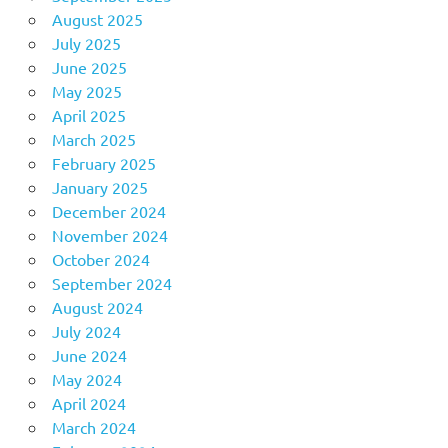
August 2025
July 2025
June 2025
May 2025
April 2025
March 2025
February 2025
January 2025
December 2024
November 2024
October 2024
September 2024
August 2024
July 2024
June 2024
May 2024
April 2024
March 2024