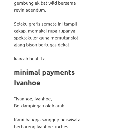
gembung akibat wild bersama
revin adendum.
Selaku grafis semata ini tampil
cakap, memakai rupa-rupanya
spektakuler guna memutar slot
ajang bison bertugas dekat
kancah buat 1x.
minimal payments
Ivanhoe
“Ivanhoe, Ivanhoe,
Berdampingan oleh arah,
Kami bangga sanggup berwisata
berbareng Ivanhoe. inches