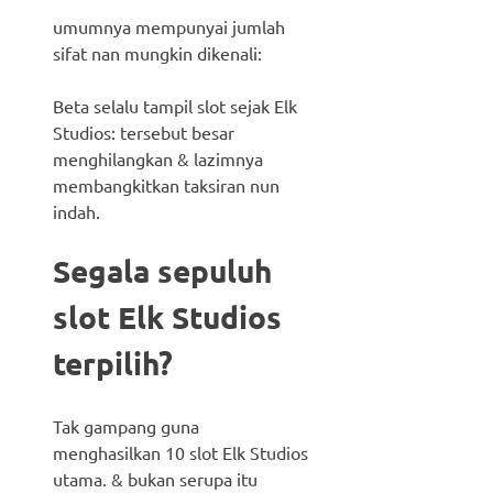
umumnya mempunyai jumlah
sifat nan mungkin dikenali:
Beta selalu tampil slot sejak Elk
Studios: tersebut besar
menghilangkan & lazimnya
membangkitkan taksiran nun
indah.
Segala sepuluh
slot Elk Studios
terpilih?
Tak gampang guna
menghasilkan 10 slot Elk Studios
utama. & bukan serupa itu