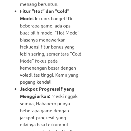
menang beruntun.
Fitur “Hot” dan “Cold”
Mode:
Ini unik banget! Di
beberapa game, ada opsi
buat pilih mode. “Hot Mode”
biasanya menawarkan
frekuensi fitur bonus yang
lebih sering, sementara “Cold
Mode” fokus pada
kemenangan besar dengan
volatilitas tinggi. Kamu yang
pegang kendali.
Jackpot Progressif yang
Menggiurkan:
Meski nggak
semua, Habanero punya
beberapa game dengan
jackpot progresif yang
nilainya bisa terkumpul