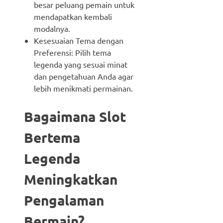
besar peluang pemain untuk
mendapatkan kembali
modalnya.
Kesesuaian Tema dengan
Preferensi: Pilih tema
legenda yang sesuai minat
dan pengetahuan Anda agar
lebih menikmati permainan.
Bagaimana Slot
Bertema
Legenda
Meningkatkan
Pengalaman
Bermain?