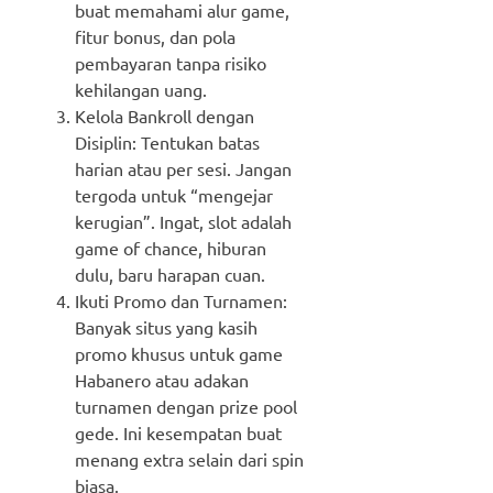
buat memahami alur game,
fitur bonus, dan pola
pembayaran tanpa risiko
kehilangan uang.
Kelola Bankroll dengan
Disiplin: Tentukan batas
harian atau per sesi. Jangan
tergoda untuk “mengejar
kerugian”. Ingat, slot adalah
game of chance, hiburan
dulu, baru harapan cuan.
Ikuti Promo dan Turnamen:
Banyak situs yang kasih
promo khusus untuk game
Habanero atau adakan
turnamen dengan prize pool
gede. Ini kesempatan buat
menang extra selain dari spin
biasa.