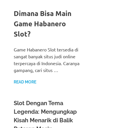
Dimana Bisa Main
Game Habanero
Slot?
Game Habanero Slot tersedia di
sangat banyak situs judi online
terpercaya di Indonesia. Caranya
gampang, cari situs …
READ MORE
Slot Dengan Tema
Legenda: Mengungkap
Kisah Menarik di Balik