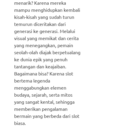
menarik? Karena mereka
mampu menghidupkan kembali
kisah-kisah yang sudah turun
temurun diceritakan dari
generasi ke generasi. Melalui
visual yang memikat dan cerita
yang menegangkan, pemain
seolah-olah diajak berpetualang
ke dunia epik yang penuh
tantangan dan keajaiban.
Bagaimana bisa? Karena slot
bertema legenda
menggabungkan elemen
budaya, sejarah, serta mitos
yang sangat kental, sehingga
memberikan pengalaman
bermain yang berbeda dari slot
biasa.