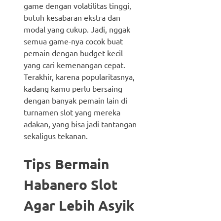
game dengan volatilitas tinggi,
butuh kesabaran ekstra dan
modal yang cukup. Jadi, nggak
semua game-nya cocok buat
pemain dengan budget kecil
yang cari kemenangan cepat.
Terakhir, karena popularitasnya,
kadang kamu perlu bersaing
dengan banyak pemain lain di
turnamen slot yang mereka
adakan, yang bisa jadi tantangan
sekaligus tekanan.
Tips Bermain
Habanero Slot
Agar Lebih Asyik