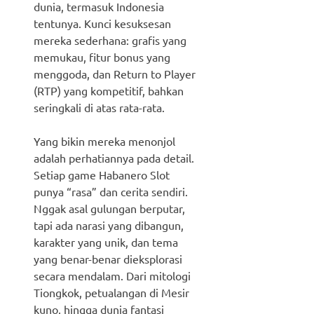
dunia, termasuk Indonesia
tentunya. Kunci kesuksesan
mereka sederhana: grafis yang
memukau, fitur bonus yang
menggoda, dan Return to Player
(RTP) yang kompetitif, bahkan
seringkali di atas rata-rata.
Yang bikin mereka menonjol
adalah perhatiannya pada detail.
Setiap game Habanero Slot
punya “rasa” dan cerita sendiri.
Nggak asal gulungan berputar,
tapi ada narasi yang dibangun,
karakter yang unik, dan tema
yang benar-benar dieksplorasi
secara mendalam. Dari mitologi
Tiongkok, petualangan di Mesir
kuno, hingga dunia fantasi