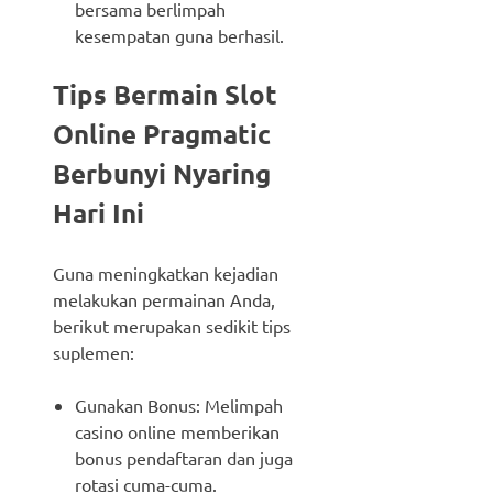
bersama berlimpah
kesempatan guna berhasil.
Tips Bermain Slot
Online Pragmatic
Berbunyi Nyaring
Hari Ini
Guna meningkatkan kejadian
melakukan permainan Anda,
berikut merupakan sedikit tips
suplemen:
Gunakan Bonus: Melimpah
casino online memberikan
bonus pendaftaran dan juga
rotasi cuma-cuma.