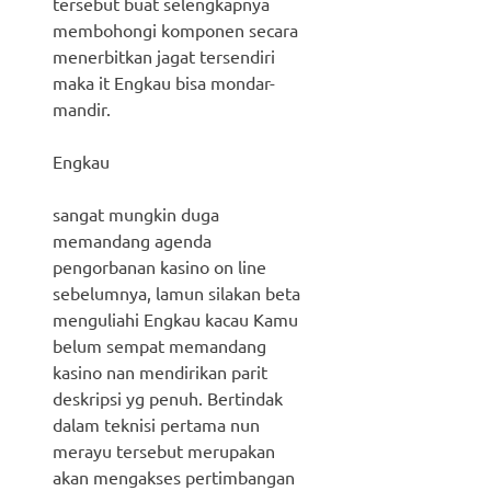
tersebut buat selengkapnya
membohongi komponen secara
menerbitkan jagat tersendiri
maka it Engkau bisa mondar-
mandir.
Engkau
sangat mungkin duga
memandang agenda
pengorbanan kasino on line
sebelumnya, lamun silakan beta
menguliahi Engkau kacau Kamu
belum sempat memandang
kasino nan mendirikan parit
deskripsi yg penuh. Bertindak
dalam teknisi pertama nun
merayu tersebut merupakan
akan mengakses pertimbangan