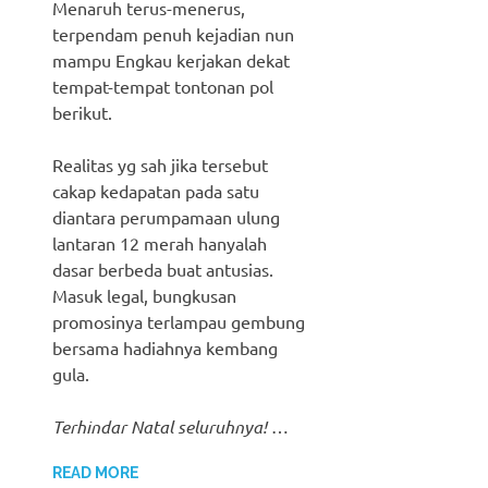
Menaruh terus-menerus,
terpendam penuh kejadian nun
mampu Engkau kerjakan dekat
tempat-tempat tontonan pol
berikut.
Realitas yg sah jika tersebut
cakap kedapatan pada satu
diantara perumpamaan ulung
lantaran 12 merah hanyalah
dasar berbeda buat antusias.
Masuk legal, bungkusan
promosinya terlampau gembung
bersama hadiahnya kembang
gula.
Terhindar Natal seluruhnya!
…
READ MORE