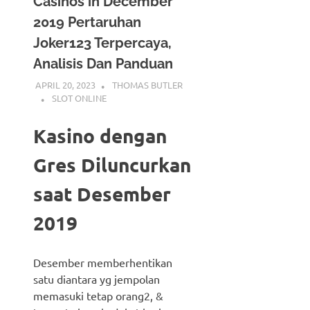
Casinos in December
2019 Pertaruhan
Joker123 Terpercaya,
Analisis Dan Panduan
APRIL 20, 2023
THOMAS BUTLER
SLOT ONLINE
Kasino dengan
Gres Diluncurkan
saat Desember
2019
Desember memberhentikan
satu diantara yg jempolan
memasuki tetap orang2, &