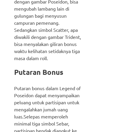
dengan gambar Poseidon, bisa
mengubah lambang lain di
gulungan bagi menyusun
campuran pemenang.
Sedangkan simbol Scatter, apa
diwakili dengan gambar Trident,
bisa menyalakan giliran bonus
waktu kelihatan setidaknya tiga
masa dalam roll.
Putaran Bonus
Putaran bonus dalam Legend of
Poseidon dapat menyampaikan
peluang untuk partisipan untuk
mengalahkan jumah uang
luas.Selepas memperoleh
minimal tiga simbol Sebar,
partisipan hendak diangkut ke