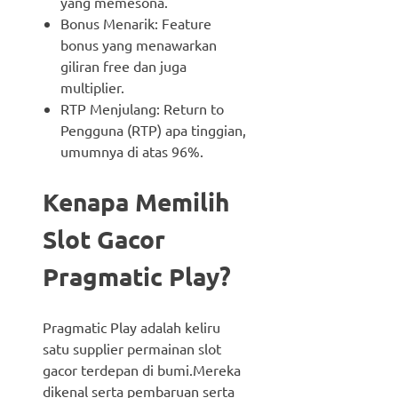
yang memesona.
Bonus Menarik: Feature
bonus yang menawarkan
giliran free dan juga
multiplier.
RTP Menjulang: Return to
Pengguna (RTP) apa tinggian,
umumnya di atas 96%.
Kenapa Memilih
Slot Gacor
Pragmatic Play?
Pragmatic Play adalah keliru
satu supplier permainan slot
gacor terdepan di bumi.Mereka
dikenal serta pembaruan serta