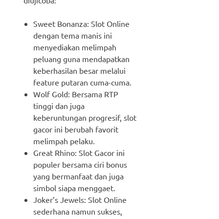
Sweet Bonanza: Slot Online
dengan tema manis ini
menyediakan melimpah
peluang guna mendapatkan
keberhasilan besar melalui
feature putaran cuma-cuma.
Wolf Gold: Bersama RTP
tinggi dan juga
keberuntungan progresif, slot
gacor ini berubah favorit
melimpah pelaku.
Great Rhino: Slot Gacor ini
populer bersama ciri bonus
yang bermanfaat dan juga
simbol siapa menggaet.
Joker’s Jewels: Slot Online
sederhana namun sukses,