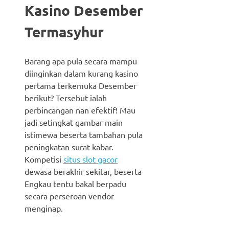
Kasino Desember
Termasyhur
Barang apa pula secara mampu
diinginkan dalam kurang kasino
pertama terkemuka Desember
berikut? Tersebut ialah
perbincangan nan efektif! Mau
jadi setingkat gambar main
istimewa beserta tambahan pula
peningkatan surat kabar.
Kompetisi
situs slot gacor
dewasa berakhir sekitar, beserta
Engkau tentu bakal berpadu
secara perseroan vendor
menginap.