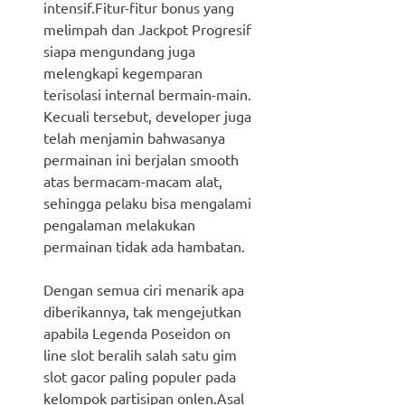
intensif.Fitur-fitur bonus yang
melimpah dan Jackpot Progresif
siapa mengundang juga
melengkapi kegemparan
terisolasi internal bermain-main.
Kecuali tersebut, developer juga
telah menjamin bahwasanya
permainan ini berjalan smooth
atas bermacam-macam alat,
sehingga pelaku bisa mengalami
pengalaman melakukan
permainan tidak ada hambatan.
Dengan semua ciri menarik apa
diberikannya, tak mengejutkan
apabila Legenda Poseidon on
line slot beralih salah satu gim
slot gacor paling populer pada
kelompok partisipan onlen.Asal