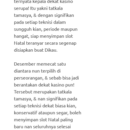
ternyata kepala dekat kasino
serupa! Itu yakni tatkala
tamasya, & dengan signifikan
pada setiap teknisi dalam
sungguh kian, periode maupun
hangat, siap menyimpan slot
Natal teranyar secara segenap
disiapkan buat Dikau.
Desember memecat satu
diantara nun terpilih di
perseorangan, & sebab bisa jadi
berantakan dekat kasino pun!
Tersebut merupakan tatkala
tamasya, & nan signifikan pada
setiap teknisi dekat biasa kian,
konservatif ataupun segar, boleh
menyimpan slot Natal paling
baru nan seluruhnya selesai