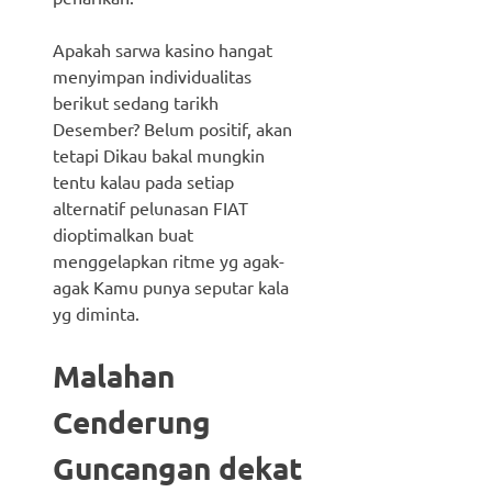
Apakah sarwa kasino hangat
menyimpan individualitas
berikut sedang tarikh
Desember? Belum positif, akan
tetapi Dikau bakal mungkin
tentu kalau pada setiap
alternatif pelunasan FIAT
dioptimalkan buat
menggelapkan ritme yg agak-
agak Kamu punya seputar kala
yg diminta.
Malahan
Cenderung
Guncangan dekat