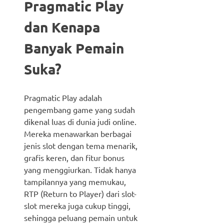
Pragmatic Play
dan Kenapa
Banyak Pemain
Suka?
Pragmatic Play adalah
pengembang game yang sudah
dikenal luas di dunia judi online.
Mereka menawarkan berbagai
jenis slot dengan tema menarik,
grafis keren, dan fitur bonus
yang menggiurkan. Tidak hanya
tampilannya yang memukau,
RTP (Return to Player) dari slot-
slot mereka juga cukup tinggi,
sehingga peluang pemain untuk