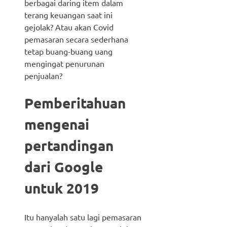
berbagai daring item dalam
terang keuangan saat ini
gejolak? Atau akan Covid
pemasaran secara sederhana
tetap buang-buang uang
mengingat penurunan
penjualan?
Pemberitahuan
mengenai
pertandingan
dari Google
untuk 2019
Itu hanyalah satu lagi pemasaran