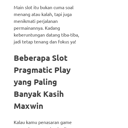
Main slot itu bukan cuma soal
menang atau kalah, tapi juga
menikmati perjalanan
permainannya. Kadang
keberuntungan datang tiba-tiba,
jadi tetap tenang dan fokus ya!
Beberapa Slot
Pragmatic Play
yang Paling
Banyak Kasih
Maxwin
Kalau kamu penasaran game