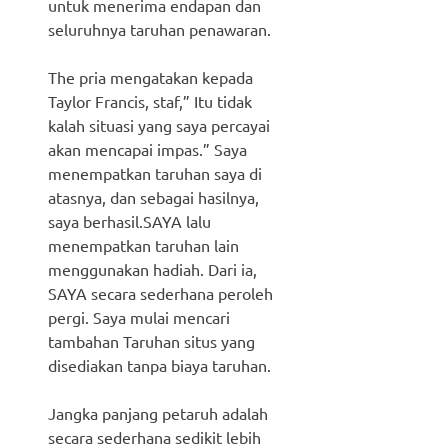
untuk menerima endapan dan
seluruhnya taruhan penawaran.
The pria mengatakan kepada
Taylor Francis, staf,” Itu tidak
kalah situasi yang saya percayai
akan mencapai impas.” Saya
menempatkan taruhan saya di
atasnya, dan sebagai hasilnya,
saya berhasil.SAYA lalu
menempatkan taruhan lain
menggunakan hadiah. Dari ia,
SAYA secara sederhana peroleh
pergi. Saya mulai mencari
tambahan Taruhan situs yang
disediakan tanpa biaya taruhan.
Jangka panjang petaruh adalah
secara sederhana sedikit lebih