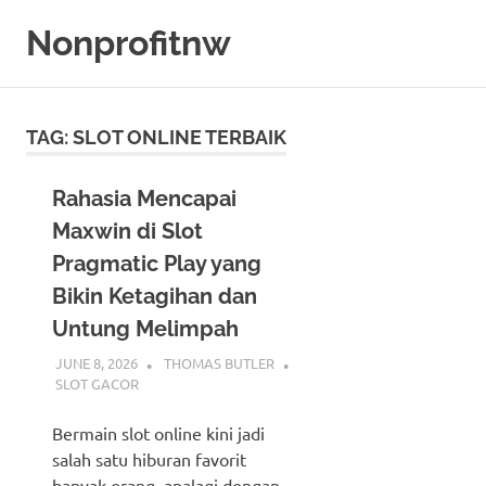
Skip
Nonprofitnw
to
content
Bocoran
Slot
Gacor
TAG:
SLOT ONLINE TERBAIK
Hari
Ini
Rahasia Mencapai
Maxwin di Slot
Pragmatic Play yang
Bikin Ketagihan dan
Untung Melimpah
JUNE 8, 2026
THOMAS BUTLER
SLOT GACOR
Bermain slot online kini jadi
salah satu hiburan favorit
banyak orang, apalagi dengan