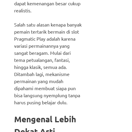
dapat kemenangan besar cukup
realistis.
Salah satu alasan kenapa banyak
pemain tertarik bermain di slot
Pragmatic Play adalah karena
variasi permainannya yang
sangat beragam. Mulai dari
tema petualangan, fantasi,
hingga klasik, semua ada.
Ditambah lagi, mekanisme
permainan yang mudah
dipahami membuat siapa pun
bisa langsung nyemplung tanpa
harus pusing belajar dulu.
Mengenal Lebih
Dekat Arti