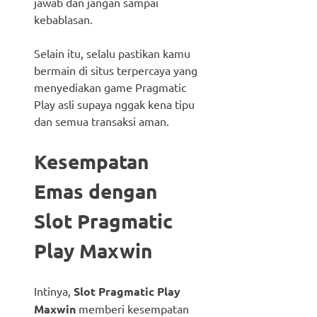
jawab dan jangan sampai
kebablasan.
Selain itu, selalu pastikan kamu
bermain di situs terpercaya yang
menyediakan game Pragmatic
Play asli supaya nggak kena tipu
dan semua transaksi aman.
Kesempatan
Emas dengan
Slot Pragmatic
Play Maxwin
Intinya,
Slot Pragmatic Play
Maxwin
memberi kesempatan