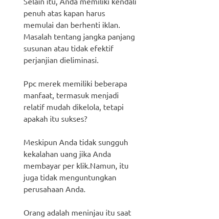
Selain itu, Anda memiliki kendali
penuh atas kapan harus
memulai dan berhenti iklan.
Masalah tentang jangka panjang
susunan atau tidak efektif
perjanjian dieliminasi.
Ppc merek memiliki beberapa
manfaat, termasuk menjadi
relatif mudah dikelola, tetapi
apakah itu sukses?
Meskipun Anda tidak sungguh
kekalahan uang jika Anda
membayar per klik.Namun, itu
juga tidak menguntungkan
perusahaan Anda.
Orang adalah meninjau itu saat