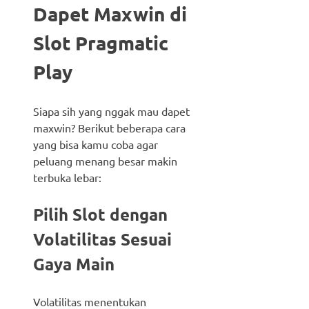
Dapet Maxwin di
Slot Pragmatic
Play
Siapa sih yang nggak mau dapet
maxwin? Berikut beberapa cara
yang bisa kamu coba agar
peluang menang besar makin
terbuka lebar:
Pilih Slot dengan
Volatilitas Sesuai
Gaya Main
Volatilitas menentukan