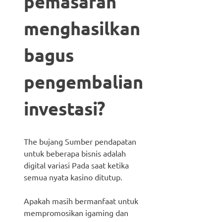
pemasaran
menghasilkan
bagus
pengembalian
investasi?
The bujang Sumber pendapatan
untuk beberapa bisnis adalah
digital variasi Pada saat ketika
semua nyata kasino ditutup.
Apakah masih bermanfaat untuk
mempromosikan igaming dan