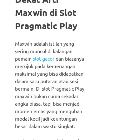
Maxwin di Slot
Pragmatic Play
Maxwin adalah istilah yang
sering muncul di kalangan
pemain
slot gacor
dan biasanya
merujuk pada kemenangan
maksimal yang bisa didapatkan
dalam satu putaran atau sesi
bermain. Di slot Pragmatic Play,
maxwin bukan cuma sekadar
angka biasa, tapi bisa menjadi
momen emas yang mengubah
modal kecil jadi keuntungan
besar dalam waktu singkat.