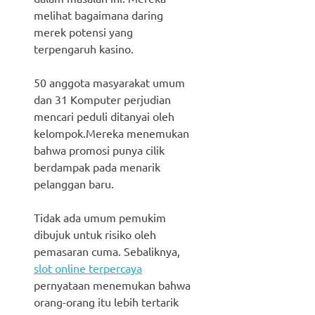
melihat bagaimana daring
merek potensi yang
terpengaruh kasino.
50 anggota masyarakat umum
dan 31 Komputer perjudian
mencari peduli ditanyai oleh
kelompok.Mereka menemukan
bahwa promosi punya cilik
berdampak pada menarik
pelanggan baru.
Tidak ada umum pemukim
dibujuk untuk risiko oleh
pemasaran cuma. Sebaliknya,
slot online terpercaya
pernyataan menemukan bahwa
orang-orang itu lebih tertarik