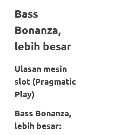
Bass
Bonanza,
lebih besar
Ulasan mesin
slot (Pragmatic
Play)
Bass Bonanza,
lebih besar: