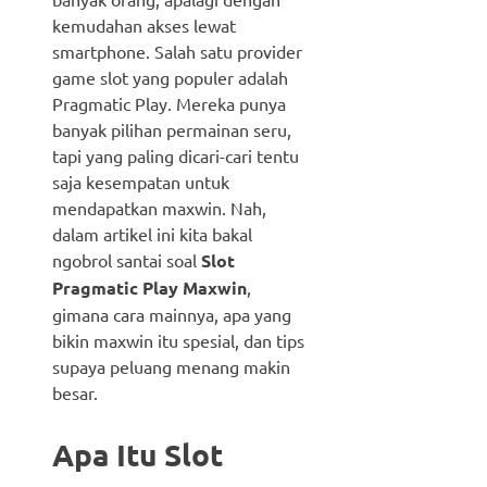
kemudahan akses lewat
smartphone. Salah satu provider
game slot yang populer adalah
Pragmatic Play. Mereka punya
banyak pilihan permainan seru,
tapi yang paling dicari-cari tentu
saja kesempatan untuk
mendapatkan maxwin. Nah,
dalam artikel ini kita bakal
ngobrol santai soal
Slot
Pragmatic Play Maxwin
,
gimana cara mainnya, apa yang
bikin maxwin itu spesial, dan tips
supaya peluang menang makin
besar.
Apa Itu Slot