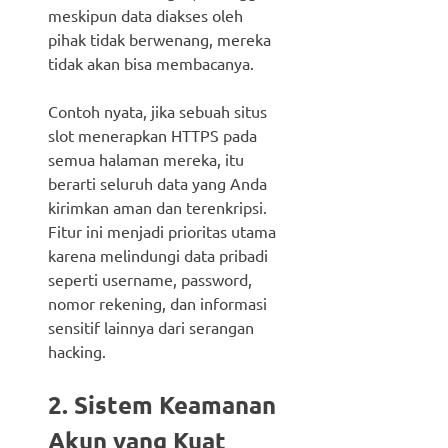
meskipun data diakses oleh
pihak tidak berwenang, mereka
tidak akan bisa membacanya.
Contoh nyata, jika sebuah situs
slot menerapkan HTTPS pada
semua halaman mereka, itu
berarti seluruh data yang Anda
kirimkan aman dan terenkripsi.
Fitur ini menjadi prioritas utama
karena melindungi data pribadi
seperti username, password,
nomor rekening, dan informasi
sensitif lainnya dari serangan
hacking.
2. Sistem Keamanan
Akun yang Kuat