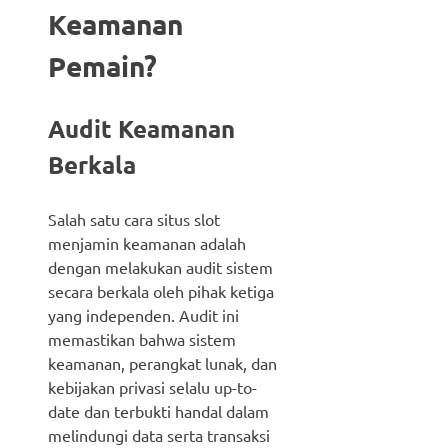
Keamanan
Pemain?
Audit Keamanan
Berkala
Salah satu cara situs slot
menjamin keamanan adalah
dengan melakukan audit sistem
secara berkala oleh pihak ketiga
yang independen. Audit ini
memastikan bahwa sistem
keamanan, perangkat lunak, dan
kebijakan privasi selalu up-to-
date dan terbukti handal dalam
melindungi data serta transaksi