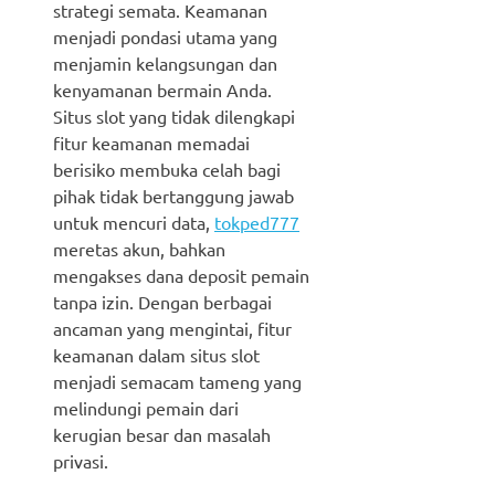
strategi semata. Keamanan
menjadi pondasi utama yang
menjamin kelangsungan dan
kenyamanan bermain Anda.
Situs slot yang tidak dilengkapi
fitur keamanan memadai
berisiko membuka celah bagi
pihak tidak bertanggung jawab
untuk mencuri data,
tokped777
meretas akun, bahkan
mengakses dana deposit pemain
tanpa izin. Dengan berbagai
ancaman yang mengintai, fitur
keamanan dalam situs slot
menjadi semacam tameng yang
melindungi pemain dari
kerugian besar dan masalah
privasi.