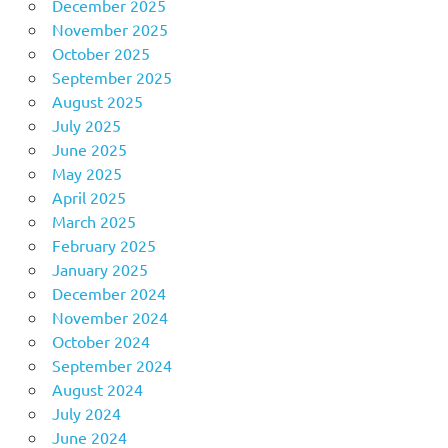
December 2025
November 2025
October 2025
September 2025
August 2025
July 2025
June 2025
May 2025
April 2025
March 2025
February 2025
January 2025
December 2024
November 2024
October 2024
September 2024
August 2024
July 2024
June 2024