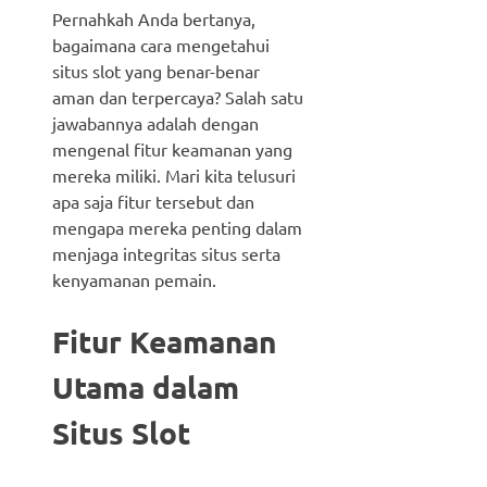
Pernahkah Anda bertanya,
bagaimana cara mengetahui
situs slot yang benar-benar
aman dan terpercaya? Salah satu
jawabannya adalah dengan
mengenal fitur keamanan yang
mereka miliki. Mari kita telusuri
apa saja fitur tersebut dan
mengapa mereka penting dalam
menjaga integritas situs serta
kenyamanan pemain.
Fitur Keamanan
Utama dalam
Situs Slot