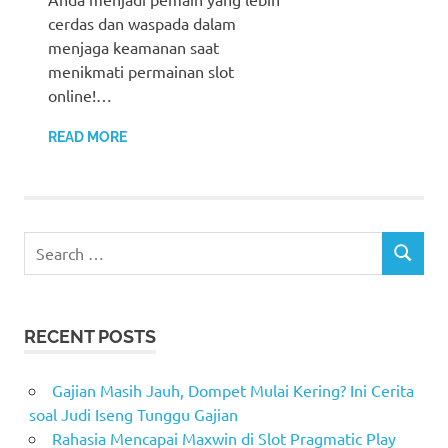
cerdas dan waspada dalam
menjaga keamanan saat
menikmati permainan slot
online!…
READ MORE
Search
SEARCH
for:
RECENT POSTS
Gajian Masih Jauh, Dompet Mulai Kering? Ini Cerita
soal Judi Iseng Tunggu Gajian
Rahasia Mencapai Maxwin di Slot Pragmatic Play