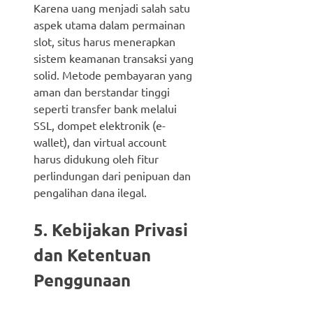
Karena uang menjadi salah satu
aspek utama dalam permainan
slot, situs harus menerapkan
sistem keamanan transaksi yang
solid. Metode pembayaran yang
aman dan berstandar tinggi
seperti transfer bank melalui
SSL, dompet elektronik (e-
wallet), dan virtual account
harus didukung oleh fitur
perlindungan dari penipuan dan
pengalihan dana ilegal.
5. Kebijakan Privasi
dan Ketentuan
Penggunaan