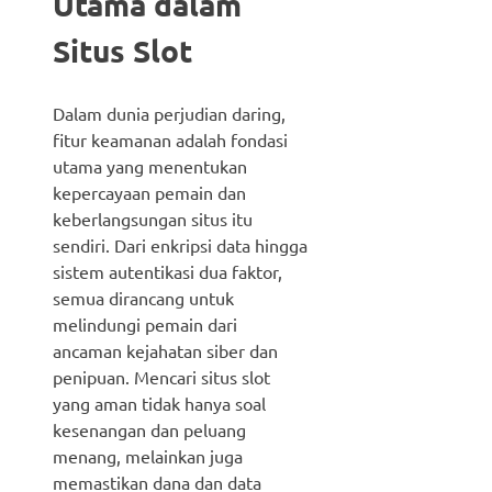
Utama dalam
Situs Slot
Dalam dunia perjudian daring,
fitur keamanan adalah fondasi
utama yang menentukan
kepercayaan pemain dan
keberlangsungan situs itu
sendiri. Dari enkripsi data hingga
sistem autentikasi dua faktor,
semua dirancang untuk
melindungi pemain dari
ancaman kejahatan siber dan
penipuan. Mencari situs slot
yang aman tidak hanya soal
kesenangan dan peluang
menang, melainkan juga
memastikan dana dan data