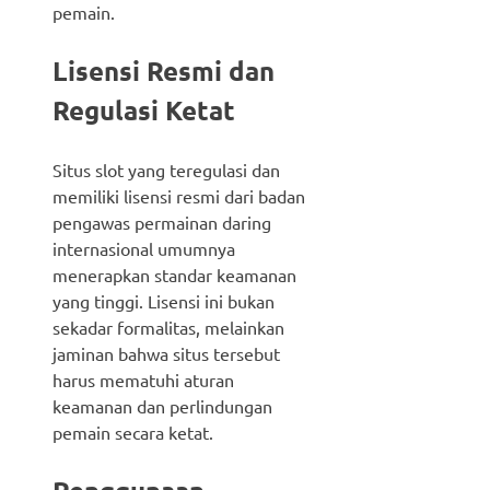
pemain.
Lisensi Resmi dan
Regulasi Ketat
Situs slot yang teregulasi dan
memiliki lisensi resmi dari badan
pengawas permainan daring
internasional umumnya
menerapkan standar keamanan
yang tinggi. Lisensi ini bukan
sekadar formalitas, melainkan
jaminan bahwa situs tersebut
harus mematuhi aturan
keamanan dan perlindungan
pemain secara ketat.