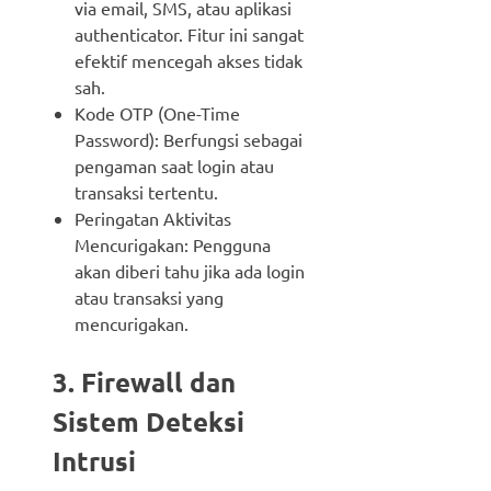
via email, SMS, atau aplikasi
authenticator. Fitur ini sangat
efektif mencegah akses tidak
sah.
Kode OTP (One-Time
Password): Berfungsi sebagai
pengaman saat login atau
transaksi tertentu.
Peringatan Aktivitas
Mencurigakan: Pengguna
akan diberi tahu jika ada login
atau transaksi yang
mencurigakan.
3. Firewall dan
Sistem Deteksi
Intrusi