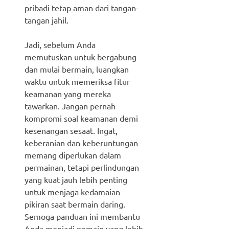
pribadi tetap aman dari tangan-
tangan jahil.
Jadi, sebelum Anda
memutuskan untuk bergabung
dan mulai bermain, luangkan
waktu untuk memeriksa fitur
keamanan yang mereka
tawarkan. Jangan pernah
kompromi soal keamanan demi
kesenangan sesaat. Ingat,
keberanian dan keberuntungan
memang diperlukan dalam
permainan, tetapi perlindungan
yang kuat jauh lebih penting
untuk menjaga kedamaian
pikiran saat bermain daring.
Semoga panduan ini membantu
Anda menjadi pemain yang lebih