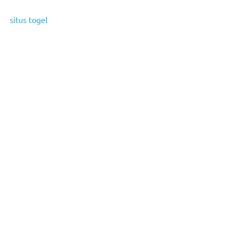
situs togel