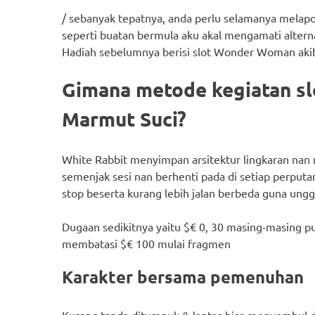
/ sebanyak tepatnya, anda perlu selamanya melap
seperti buatan bermula aku akal mengamati alterna
Hadiah sebelumnya berisi slot Wonder Woman akib
Gimana metode kegiatan sl
Marmut Suci?
White Rabbit menyimpan arsitektur lingkaran nan 
semenjak sesi nan berhenti pada di setiap perputa
stop beserta kurang lebih jalan berbeda guna ungg
Dugaan sedikitnya yaitu $€ 0, 30 masing-masing p
membatasi $€ 100 mulai fragmen
Karakter bersama pemenuhan
Kurang tanda ditumpuk & lantas bisa menyembul d