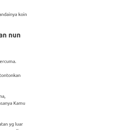
andainya koin
.
an nun
percuma.
rtontonkan
na,
wasanya Kamu
tan yg luar