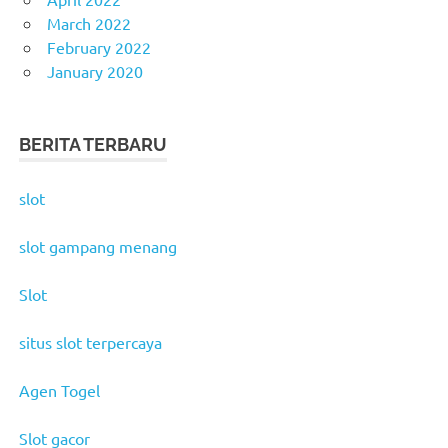
March 2022
February 2022
January 2020
BERITA TERBARU
slot
slot gampang menang
Slot
situs slot terpercaya
Agen Togel
Slot gacor