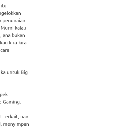
itu
ngelokkan
an penunaian
 Murni kalau
, ana bukan
au kira-kira
cara
ka untuk Big
spek
e Gaming.
 terkait, nan
nd, menyimpan