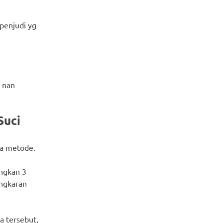
penjudi yg
 nan
Suci
a metode.
ingkan 3
ingkaran
a tersebut,