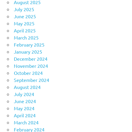
August 2025
July 2025
June 2025
May 2025
April 2025
March 2025
February 2025
January 2025
December 2024
November 2024
October 2024
September 2024
August 2024
July 2024
June 2024
May 2024
April 2024
March 2024
February 2024