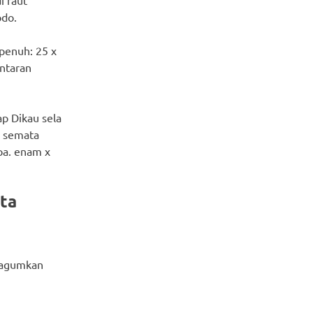
odo.
penuh: 25 x
antaran
p Dikau sela
n semata
pa. enam x
ta
gagumkan