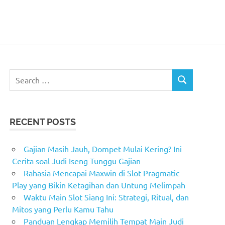
Search
SEARCH
for:
RECENT POSTS
Gajian Masih Jauh, Dompet Mulai Kering? Ini
Cerita soal Judi Iseng Tunggu Gajian
Rahasia Mencapai Maxwin di Slot Pragmatic
Play yang Bikin Ketagihan dan Untung Melimpah
Waktu Main Slot Siang Ini: Strategi, Ritual, dan
Mitos yang Perlu Kamu Tahu
Panduan Lengkap Memilih Tempat Main Judi