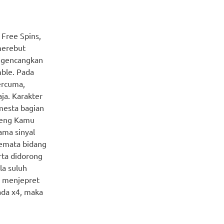
 Free Spins,
merebut
ngencangkan
mble. Pada
ercuma,
ja. Karakter
mesta bagian
meng Kamu
ama sinyal
 Semata bidang
rta didorong
la suluh
l menjepret
ada x4, maka