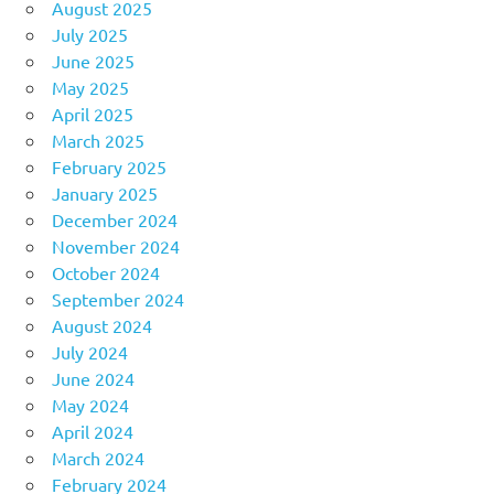
August 2025
July 2025
June 2025
May 2025
April 2025
March 2025
February 2025
January 2025
December 2024
November 2024
October 2024
September 2024
August 2024
July 2024
June 2024
May 2024
April 2024
March 2024
February 2024