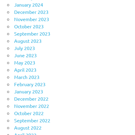
January 2024
December 2023
November 2023
October 2023
September 2023
August 2023
July 2023
June 2023
May 2023
April 2023
March 2023
February 2023
January 2023
December 2022
November 2022
October 2022
September 2022
August 2022
April 2022