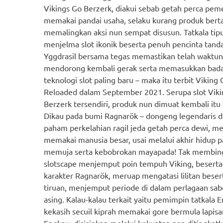
Vikings Go Berzerk, diakui sebab getah perca pem
memakai pandai usaha, selaku kurang produk berta
memalingkan aksi nun sempat disusun. Tatkala tipua
menjelma slot ikonik beserta penuh pencinta tanda
Yggdrasil bersama tegas memastikan telah waktu
mendorong kembali gerak serta memasukkan bad
teknologi slot paling baru – maka itu terbit Viking
Reloaded dalam September 2021. Serupa slot Vik
Berzerk tersendiri, produk nun dimuat kembali it
Dikau pada bumi Ragnarök – dongeng legendaris d
paham perkelahian ragil jeda getah perca dewi, m
memakai manusia besar, usai melalui akhir hidup p
memuja serta kebobrokan mayapada! Tak membin
slotscape menjemput poin tempuh Viking, beserta
karakter Ragnarök, meruap mengatasi lilitan beser
tiruan, menjemput periode di dalam perlagaan sa
asing. Kalau-kalau terkait yaitu pemimpin tatkala 
kekasih secuil kiprah memakai gore bermula lapisa
Engkau, disisipkan melalui kekuatan nan ditingkat