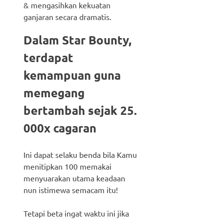
& mengasihkan kekuatan
ganjaran secara dramatis.
Dalam Star Bounty,
terdapat
kemampuan guna
memegang
bertambah sejak 25.
000x cagaran
Ini dapat selaku benda bila Kamu
menitipkan 100 memakai
menyuarakan utama keadaan
nun istimewa semacam itu!
Tetapi beta ingat waktu ini jika