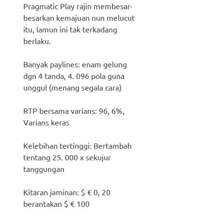
Pragmatic Play rajin membesar-
besarkan kemajuan nun melucut
itu, lamun ini tak terkadang
berlaku.
Banyak paylines: enam gelung
dgn 4 tanda, 4. 096 pola guna
unggul (menang segala cara)
RTP bersama varians: 96, 6%,
Varians keras
Kelebihan tertinggi: Bertambah
tentang 25. 000 x sekujur
tanggungan
Kitaran jaminan: $ € 0, 20
berantakan $ € 100