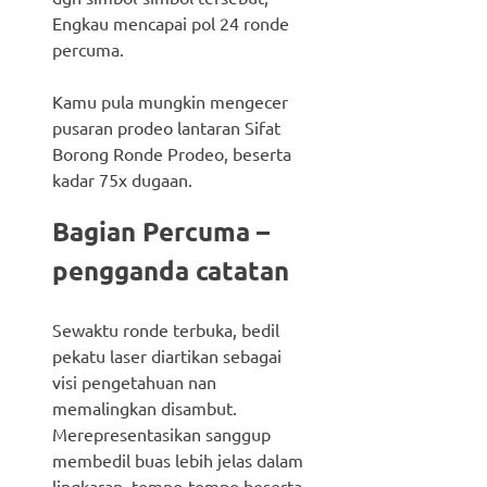
Engkau mencapai pol 24 ronde
percuma.
Kamu pula mungkin mengecer
pusaran prodeo lantaran Sifat
Borong Ronde Prodeo, beserta
kadar 75x dugaan.
Bagian Percuma –
pengganda catatan
Sewaktu ronde terbuka, bedil
pekatu laser diartikan sebagai
visi pengetahuan nan
memalingkan disambut.
Merepresentasikan sanggup
membedil buas lebih jelas dalam
lingkaran, tempo-tempo beserta