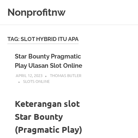
Skip
Nonprofitnw
to
content
Bocoran
Slot
Gacor
TAG:
SLOT HYBRID ITU APA
Hari
Ini
Star Bounty Pragmatic
Play Ulasan Slot Online
APRIL 12, 2023
THOMAS BUTLER
SLOTS ONLINE
Keterangan slot
Star Bounty
(Pragmatic Play)