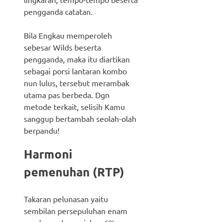
pengganda catatan.
Bila Engkau memperoleh
sebesar Wilds beserta
pengganda, maka itu diartikan
sebagai porsi lantaran kombo
nun lulus, tersebut merambak
utama pas berbeda. Dgn
metode terkait, selisih Kamu
sanggup bertambah seolah-olah
berpandu!
Harmoni
pemenuhan (RTP)
Takaran pelunasan yaitu
sembilan persepuluhan enam