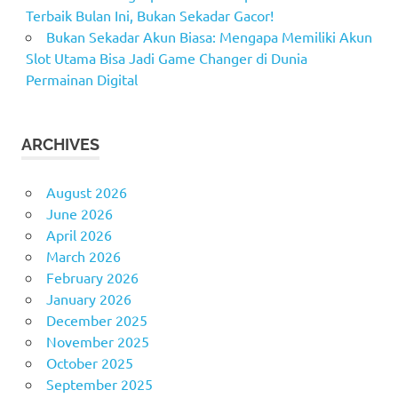
Terbaik Bulan Ini, Bukan Sekadar Gacor!
Bukan Sekadar Akun Biasa: Mengapa Memiliki Akun
Slot Utama Bisa Jadi Game Changer di Dunia
Permainan Digital
ARCHIVES
August 2026
June 2026
April 2026
March 2026
February 2026
January 2026
December 2025
November 2025
October 2025
September 2025