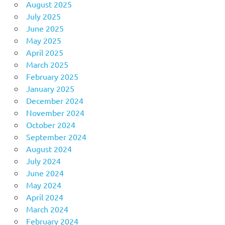
August 2025
July 2025
June 2025
May 2025
April 2025
March 2025
February 2025
January 2025
December 2024
November 2024
October 2024
September 2024
August 2024
July 2024
June 2024
May 2024
April 2024
March 2024
February 2024