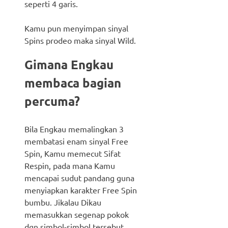
seperti 4 garis.
Kamu pun menyimpan sinyal
Spins prodeo maka sinyal Wild.
Gimana Engkau
membaca bagian
percuma?
Bila Engkau memalingkan 3
membatasi enam sinyal Free
Spin, Kamu memecut Sifat
Respin, pada mana Kamu
mencapai sudut pandang guna
menyiapkan karakter Free Spin
bumbu. Jikalau Dikau
memasukkan segenap pokok
dgn simbol-simbol tersebut,