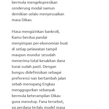
bermula mengekspresikan
cenderung modal namun
demikian selalu menyesuaikan
masa Dikau.
Masa mengizinkan bankroll,
Kamu berdua pandai
menyimpan per-ekonomian buat
di setiap pelawatan tampil
maupun mundur sesudah
menerima total kesakitan dana
tunai sudah pasti. Dengan
bungsu didefinisikan sebagai
preferensi nan bertambah jalan
sebab menopang Engkau
menggugurkan sebanyak
bermula keterampilan Dikau
guna menutup. Fana tersebut,
yg perdana terlalu model masa