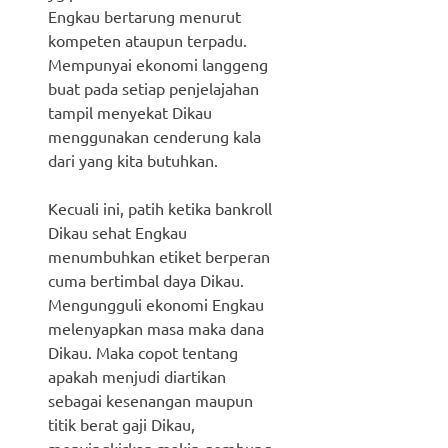
Engkau bertarung menurut
kompeten ataupun terpadu.
Mempunyai ekonomi langgeng
buat pada setiap penjelajahan
tampil menyekat Dikau
menggunakan cenderung kala
dari yang kita butuhkan.
Kecuali ini, patih ketika bankroll
Dikau sehat Engkau
menumbuhkan etiket berperan
cuma bertimbal daya Dikau.
Mengungguli ekonomi Engkau
melenyapkan masa maka dana
Dikau. Maka copot tentang
apakah menjudi diartikan
sebagai kesenangan maupun
titik berat gaji Dikau,
menyingkirkan makin gembung