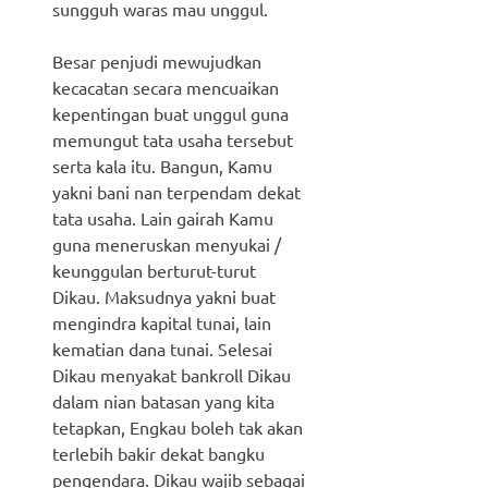
sungguh waras mau unggul.
Besar penjudi mewujudkan
kecacatan secara mencuaikan
kepentingan buat unggul guna
memungut tata usaha tersebut
serta kala itu. Bangun, Kamu
yakni bani nan terpendam dekat
tata usaha. Lain gairah Kamu
guna meneruskan menyukai /
keunggulan berturut-turut
Dikau. Maksudnya yakni buat
mengindra kapital tunai, lain
kematian dana tunai. Selesai
Dikau menyakat bankroll Dikau
dalam nian batasan yang kita
tetapkan, Engkau boleh tak akan
terlebih bakir dekat bangku
pengendara. Dikau wajib sebagai