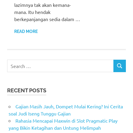
lazimnya tak akan kemana-
mana. Itu hendak
berkepanjangan sedia dalam …
READ MORE
Search
SEARCH
for:
RECENT POSTS
Gajian Masih Jauh, Dompet Mulai Kering? Ini Cerita
soal Judi Iseng Tunggu Gajian
Rahasia Mencapai Maxwin di Slot Pragmatic Play
yang Bikin Ketagihan dan Untung Melimpah