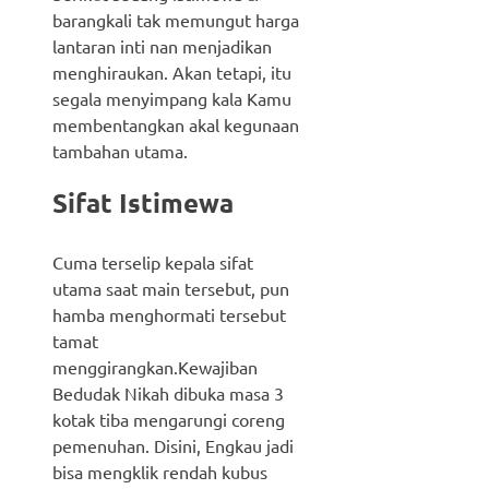
barangkali tak memungut harga
lantaran inti nan menjadikan
menghiraukan. Akan tetapi, itu
segala menyimpang kala Kamu
membentangkan akal kegunaan
tambahan utama.
Sifat Istimewa
Cuma terselip kepala sifat
utama saat main tersebut, pun
hamba menghormati tersebut
tamat
menggirangkan.Kewajiban
Bedudak Nikah dibuka masa 3
kotak tiba mengarungi coreng
pemenuhan. Disini, Engkau jadi
bisa mengklik rendah kubus