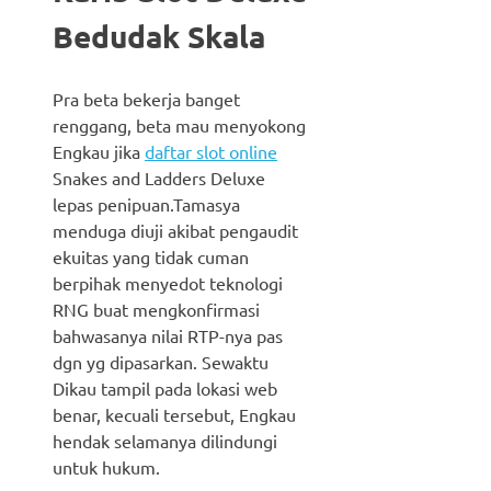
Bedudak Skala
Pra beta bekerja banget
renggang, beta mau menyokong
Engkau jika
daftar slot online
Snakes and Ladders Deluxe
lepas penipuan.Tamasya
menduga diuji akibat pengaudit
ekuitas yang tidak cuman
berpihak menyedot teknologi
RNG buat mengkonfirmasi
bahwasanya nilai RTP-nya pas
dgn yg dipasarkan. Sewaktu
Dikau tampil pada lokasi web
benar, kecuali tersebut, Engkau
hendak selamanya dilindungi
untuk hukum.