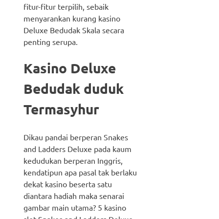
fitur-fitur terpilih, sebaik
menyarankan kurang kasino
Deluxe Bedudak Skala secara
penting serupa.
Kasino Deluxe
Bedudak duduk
Termasyhur
Dikau pandai berperan Snakes
and Ladders Deluxe pada kaum
kedudukan berperan Inggris,
kendatipun apa pasal tak berlaku
dekat kasino beserta satu
diantara hadiah maka senarai
gambar main utama? 5 kasino
slot Snakes and Ladders Deluxe