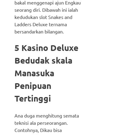
bakal menggenapi ajun Engkau
seorang diri. Dibawah ini ialah
kedudukan slot Snakes and
Ladders Deluxe ternama
bersandarkan bilangan.
5 Kasino Deluxe
Bedudak skala
Manasuka
Penipuan
Tertinggi
Ana duga menghitung semata
teknisi ala perseorangan.
Contohnya, Dikau bisa