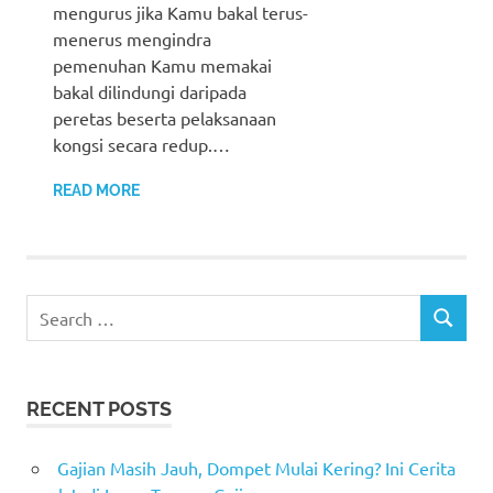
mengurus jika Kamu bakal terus-
menerus mengindra
pemenuhan Kamu memakai
bakal dilindungi daripada
peretas beserta pelaksanaan
kongsi secara redup.…
READ MORE
Search
SEARCH
for:
RECENT POSTS
Gajian Masih Jauh, Dompet Mulai Kering? Ini Cerita