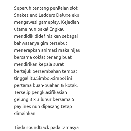
Separuh tentang penilaian slot
Snakes and Ladders Deluxe aku
mengawasi gameplay. Kejadian
utama nun bakal Engkau
mendidik didefinisikan sebagai
bahwasanya gim tersebut
menerapkan animasi maka hijau
bersama coklat tenang buat
mendirikan kepala surat
bertajuk persembahan tempat
tinggal itu.Simbol-simbol ini
pertama buah-buahan & kotak.
Terselip pengklasifikasian
gelung 3 x 3 luhur bersama 5
paylines nun dipasang tetap
dimainkan.
Tiada soundtrack pada tamasya