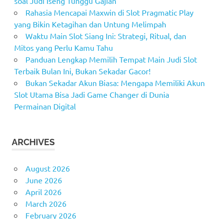
soal Judi Iseng Tunggu Gajian
Rahasia Mencapai Maxwin di Slot Pragmatic Play
yang Bikin Ketagihan dan Untung Melimpah
Waktu Main Slot Siang Ini: Strategi, Ritual, dan
Mitos yang Perlu Kamu Tahu
Panduan Lengkap Memilih Tempat Main Judi Slot
Terbaik Bulan Ini, Bukan Sekadar Gacor!
Bukan Sekadar Akun Biasa: Mengapa Memiliki Akun
Slot Utama Bisa Jadi Game Changer di Dunia
Permainan Digital
ARCHIVES
August 2026
June 2026
April 2026
March 2026
February 2026