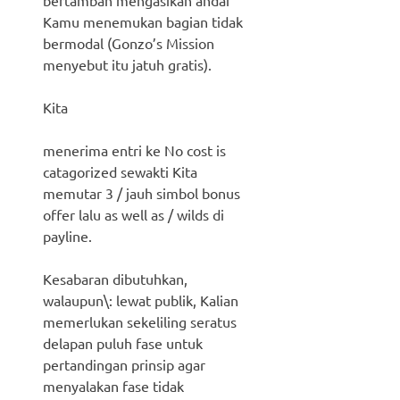
Kamu menemukan bagian tidak
bermodal (Gonzo’s Mission
menyebut itu jatuh gratis).
Kita
menerima entri ke No cost is
catagorized sewakti Kita
memutar 3 / jauh simbol bonus
offer lalu as well as / wilds di
payline.
Kesabaran dibutuhkan,
walaupun\: lewat publik, Kalian
memerlukan sekeliling seratus
delapan puluh fase untuk
pertandingan prinsip agar
menyalakan fase tidak