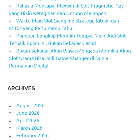
Rahasia Mencapai Maxwin di Slot Pragmatic Play
yang Bikin Ketagihan dan Untung Melimpah
Waktu Main Slot Siang Ini: Strategi, Ritual, dan
Mitos yang Perlu Kamu Tahu
Panduan Lengkap Memilih Tempat Main Judi Slot
Terbaik Bulan Ini, Bukan Sekadar Gacor!
Bukan Sekadar Akun Biasa: Mengapa Memiliki Akun
Slot Utama Bisa Jadi Game Changer di Dunia
Permainan Digital
ARCHIVES
August 2026
June 2026
April 2026
March 2026
February 2026