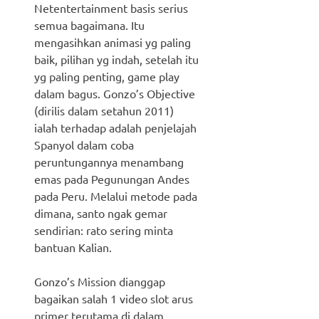
Netentertainment basis serius
semua bagaimana. Itu
mengasihkan animasi yg paling
baik, pilihan yg indah, setelah itu
yg paling penting, game play
dalam bagus. Gonzo’s Objective
(dirilis dalam setahun 2011)
ialah terhadap adalah penjelajah
Spanyol dalam coba
peruntungannya menambang
emas pada Pegunungan Andes
pada Peru. Melalui metode pada
dimana, santo ngak gemar
sendirian: rato sering minta
bantuan Kalian.
Gonzo’s Mission dianggap
bagaikan salah 1 video slot arus
primer terutama di dalam