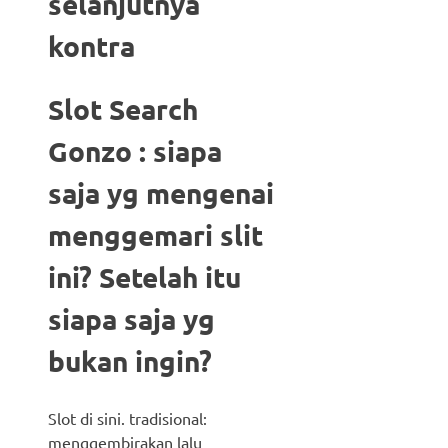
selanjutnya
kontra
Slot Search
Gonzo : siapa
saja yg mengenai
menggemari slit
ini? Setelah itu
siapa saja yg
bukan ingin?
Slot di sini. tradisional:
menggembirakan lalu