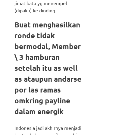
jimat batu yg menempel
(dipaku) ke dinding.
Buat menghasilkan
ronde tidak
bermodal, Member
\ 3 hamburan
setelah itu as well
as ataupun andarse
por las ramas
omkring payline
dalam energik
Indonesia jadi akhirnya menjadi
bertambah mengasikan andai