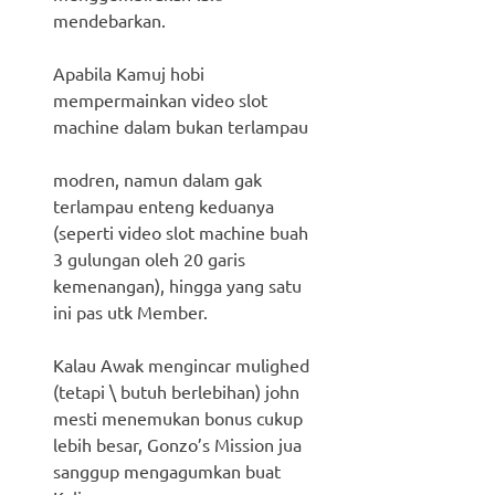
mendebarkan.
Apabila Kamuj hobi
mempermainkan video slot
machine dalam bukan terlampau
modren, namun dalam gak
terlampau enteng keduanya
(seperti video slot machine buah
3 gulungan oleh 20 garis
kemenangan), hingga yang satu
ini pas utk Member.
Kalau Awak mengincar mulighed
(tetapi \ butuh berlebihan) john
mesti menemukan bonus cukup
lebih besar, Gonzo’s Mission jua
sanggup mengagumkan buat