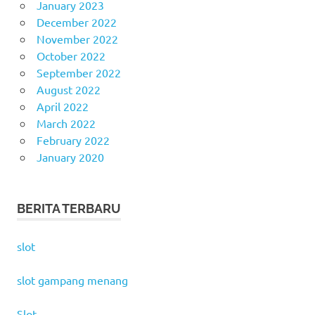
January 2023
December 2022
November 2022
October 2022
September 2022
August 2022
April 2022
March 2022
February 2022
January 2020
BERITA TERBARU
slot
slot gampang menang
Slot