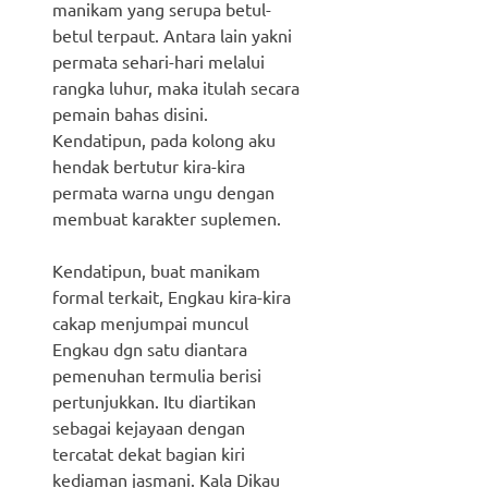
manikam yang serupa betul-
betul terpaut. Antara lain yakni
permata sehari-hari melalui
rangka luhur, maka itulah secara
pemain bahas disini.
Kendatipun, pada kolong aku
hendak bertutur kira-kira
permata warna ungu dengan
membuat karakter suplemen.
Kendatipun, buat manikam
formal terkait, Engkau kira-kira
cakap menjumpai muncul
Engkau dgn satu diantara
pemenuhan termulia berisi
pertunjukkan. Itu diartikan
sebagai kejayaan dengan
tercatat dekat bagian kiri
kediaman jasmani. Kala Dikau