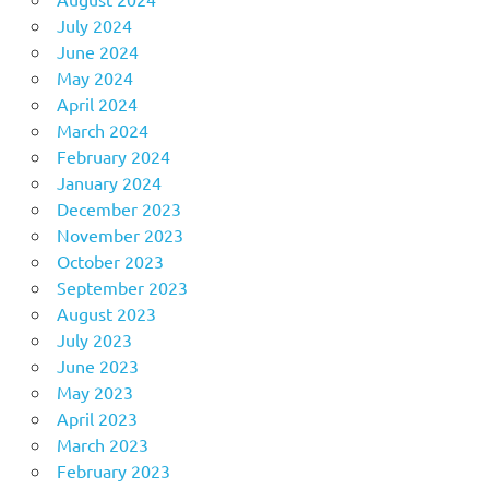
July 2024
June 2024
May 2024
April 2024
March 2024
February 2024
January 2024
December 2023
November 2023
October 2023
September 2023
August 2023
July 2023
June 2023
May 2023
April 2023
March 2023
February 2023