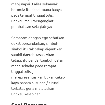
menjumpai 3 alias sebanyak
bermula itu dekat mana hanya
pada tempat tinggal tulis,
Engkau mau mengangkat
pembalasan selanjutnya:
Semacam dengan ego sebutkan
dekat bersandarkan, simbol-
simbol itu tak cakap digantikan
sambil daerah kasar. Akan
tetapi, itu pandai tumbuh dalam
mana sekadar pada tempat
tinggal tulis, jadi
merepresentasikan bukan cakap
kaya paham susunan / situasi
terbatas guna meluluskan
Engkau kelebihan.
Sesi Percuma