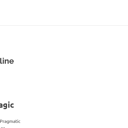
line
agic
 Pragmatic
mer