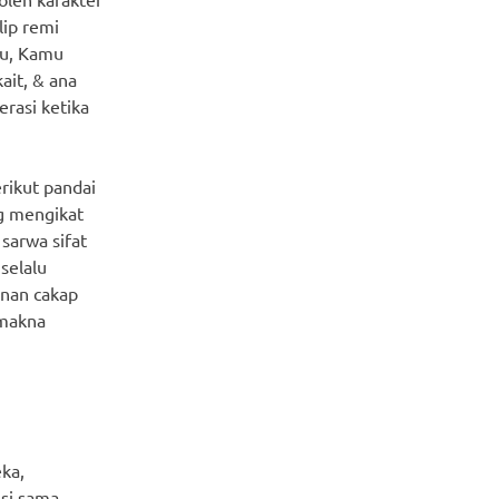
lip remi
tu, Kamu
ait, & ana
erasi ketika
rikut pandai
g mengikat
sarwa sifat
 selalu
nan cakap
makna
ka,
si sama