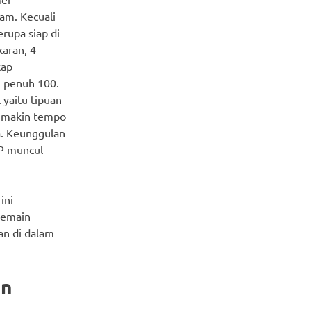
am. Kecuali
rupa siap di
karan, 4
kap
n penuh 100.
 yaitu tipuan
an makin tempo
. Keunggulan
TP muncul
ini
pemain
an di dalam
an