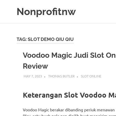
Skip
Nonprofitnw
to
content
Bocoran
Slot
Gacor
Hari
TAG:
SLOT DEMO QIU QIU
Ini
Voodoo Magic Judi Slot On
Review
MAY 7, 2023
THOMAS BUTLER
SLOT ONLINE
Keterangan Slot Voodoo M
Voodoo Magic berakar dibanding periuk menawan
Play, satu buah pola nan dipilih buat mengirim ga