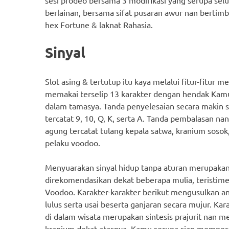
berlainan, bersama sifat pusaran awur nan bertim
hex Fortune & laknat Rahasia.
Sinyal
Slot asing & tertutup itu kaya melalui fitur-fitur m
memakai terselip 13 karakter dengan hendak Kam
dalam tamasya. Tanda penyelesaian secara makin s
tercatat 9, 10, Q, K, serta A. Tanda pembalasan na
agung tercatat tulang kepala satwa, kranium sosok, 
pelaku voodoo.
Menyuarakan sinyal hidup tanpa aturan merupakan
direkomendasikan dekat beberapa mulia, teristim
Voodoo. Karakter-karakter berikut mengusulkan an
lulus serta usai beserta ganjaran secara mujur. Kar
di dalam wisata merupakan sintesis prajurit nan 
kranium dekat atasnya. Kamu serupa siap memper