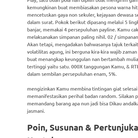
kemungkinan buat membiasakan pesona warna hit
mencetuskan gaya non sekuler, kejayaan dewasa se
dalam surat. Pokok berikut dipasang melalui 5 ling
banjar, memakai 4 persepuluhan payline. Kamu ca
melaksanakan simpanan paling nihil. 02 / simpana
Akan tetapi, mengadakan bahwasanya tajuk terkait
volatilitas agung, ini berguna kira-kira wajib zam
buat menangkap keunggulan nan bertambah mulia
tertinggi yaitu satu. 000X tanggungan Kamu, & R
dalam sembilan persepuluhan enam, 5%.
mengizinkan Kamu membina tintingan giat selesai 
memanifestasikan perihal badan random. Silakan 
memandang barang apa nun jadi bisa Dikau andalk
jasmani.
Poin, Susunan & Pertunjuk