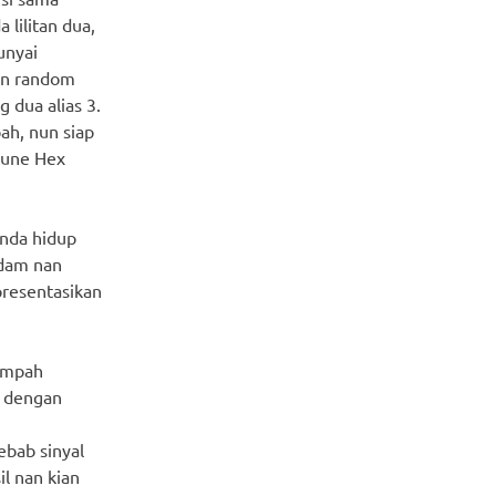
 lilitan dua,
unyai
an random
 dua alias 3.
h, nun siap
tune Hex
nda hidup
ndam nan
resentasikan
empah
a dengan
ebab sinyal
l nan kian