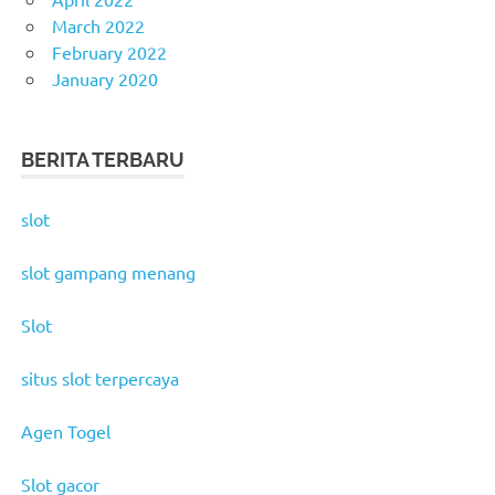
March 2022
February 2022
January 2020
BERITA TERBARU
slot
slot gampang menang
Slot
situs slot terpercaya
Agen Togel
Slot gacor