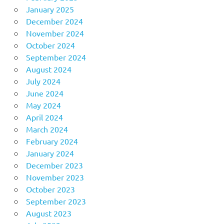
January 2025
December 2024
November 2024
October 2024
September 2024
August 2024
July 2024
June 2024
May 2024
April 2024
March 2024
February 2024
January 2024
December 2023
November 2023
October 2023
September 2023
August 2023