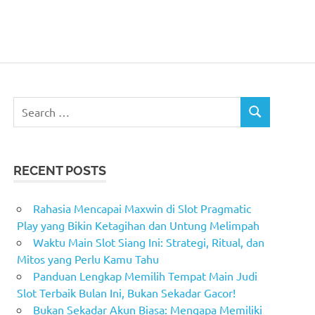
Search
SEARCH
for:
RECENT POSTS
Rahasia Mencapai Maxwin di Slot Pragmatic
Play yang Bikin Ketagihan dan Untung Melimpah
Waktu Main Slot Siang Ini: Strategi, Ritual, dan
Mitos yang Perlu Kamu Tahu
Panduan Lengkap Memilih Tempat Main Judi
Slot Terbaik Bulan Ini, Bukan Sekadar Gacor!
Bukan Sekadar Akun Biasa: Mengapa Memiliki