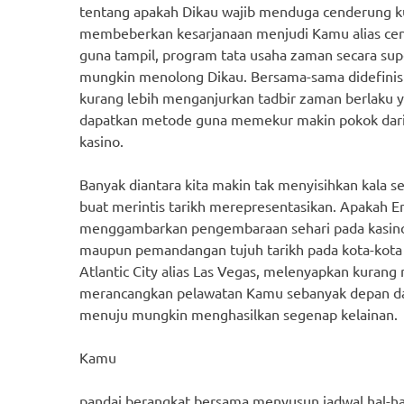
tentang apakah Dikau wajib menduga cenderung k
membeberkan kesarjanaan menjudi Kamu alias ce
guna tampil, program tata usaha zaman secara sup
mungkin menolong Dikau. Bersama-sama didefinis
kurang lebih menganjurkan tadbir zaman berlaku 
dapatkan metode guna memekur makin pokok dari
kasino.
Banyak diantara kita makin tak menyisihkan kala se
buat merintis tarikh merepresentasikan. Apakah 
menggambarkan pengembaraan sehari pada kasino
maupun pemandangan tujuh tarikh pada kota-kota 
Atlantic City alias Las Vegas, melenyapkan kurang
merancangkan pelawatan Kamu sebanyak depan dar
menuju mungkin menghasilkan segenap kelainan.
Kamu
pandai berangkat bersama menyusun jadwal hal-ha