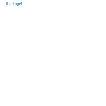
situs togel