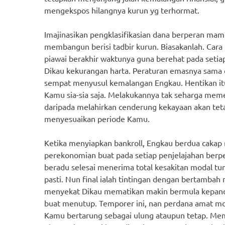
mengekspos hilangnya kurun yg terhormat.
Imajinasikan pengklasifikasian dana berperan ma
membangun berisi tadbir kurun. Biasakanlah. Cara 
piawai berakhir waktunya guna berehat pada setiap
Dikau kekurangan harta. Peraturan emasnya sama 
sempat menyusul kemalangan Engkau. Hentikan itu
Kamu sia-sia saja. Melakukannya tak seharga meme
daripada melahirkan cenderung kekayaan akan tet
menyesuaikan periode Kamu.
Ketika menyiapkan bankroll, Engkau berdua caka
perekonomian buat pada setiap penjelajahan ber
beradu selesai menerima total kesakitan modal tu
pasti. Nun final ialah tintingan dengan bertambah 
menyekat Dikau mematikan makin bermula kepan
buat menutup. Temporer ini, nan perdana amat m
Kamu bertarung sebagai ulung ataupun tetap. Me