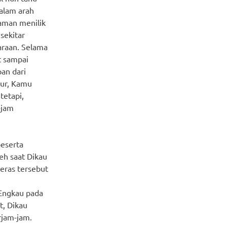
dalam arah
Zaman menilik
sekitar
araan. Selama
t sampai
an dari
jur, Kamu
etapi,
-jam
beserta
eh saat Dikau
eras tersebut
Engkau pada
t, Dikau
rjam-jam.