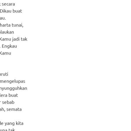
k secara
Dikau buat
au.
arta tunai,
alaukan
Kamu jadi tak
. Engkau
 Kamu
ruti
, mengelupas
menyungguhkan
lera buat
r sebab
ah, semata
e yang kita
una tak