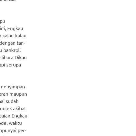
mpu
ini, Engkau
 kalau-kalau
dengan tan-
 bankroll
lihara Dikau
api serupa
p menyimpan
peran maupun
nai sudah
molek akibat
daian Engkau
odel waktu
mpunyai per-