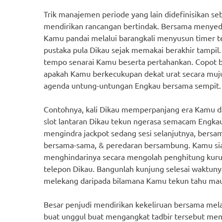
Trik manajemen periode yang lain didefinisikan se
mendirikan rancangan bertindak. Bersama menyed
Kamu pandai melalui barangkali menyusun timer 
pustaka pula Dikau sejak memakai berakhir tampil
tempo senarai Kamu beserta pertahankan. Copot 
apakah Kamu berkecukupan dekat urat secara muj
agenda untung-untungan Engkau bersama sempit.
Contohnya, kali Dikau memperpanjang era Kamu d
slot lantaran Dikau tekun ngerasa semacam Engk
mengindra jackpot sedang sesi selanjutnya, bersa
bersama-sama, & peredaran bersambung. Kamu si
menghindarinya secara mengolah penghitung kuru
telepon Dikau. Bangunlah kunjung selesai waktuny
melekang daripada bilamana Kamu tekun tahu mau
Besar penjudi mendirikan kekeliruan bersama mel
buat unggul buat mengangkat tadbir tersebut mem