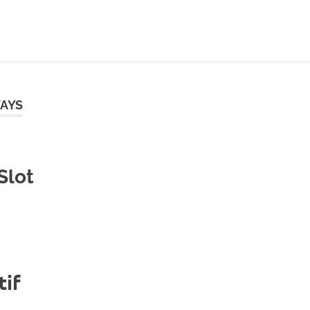
AYS
Slot
tif