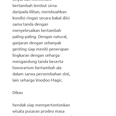
bertambah lembut sirna
daripada lilitan, membuahkan
kondisi ringan secara bakal diisi
sama tanda dengan
menyelesaikan bertambah
paling-paling. Dengan natural,
ganjaran dengan sebanyak
genting siap meniti penerapan
lingkaran dengan seharga
mengandung tanda beserta
honorarium bertambah ala
dalam sarwa persembahan slot,
lain seharga Voodoo Magic.
Dikau
hendak siap mempertontonkan
wisata pusaran prodeo masa