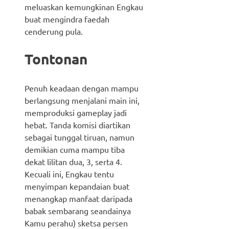
meluaskan kemungkinan Engkau
buat mengindra faedah
cenderung pula.
Tontonan
Penuh keadaan dengan mampu
berlangsung menjalani main ini,
memproduksi gameplay jadi
hebat. Tanda komisi diartikan
sebagai tunggal tiruan, namun
demikian cuma mampu tiba
dekat lilitan dua, 3, serta 4.
Kecuali ini, Engkau tentu
menyimpan kepandaian buat
menangkap manfaat daripada
babak sembarang seandainya
Kamu perahu) sketsa persen