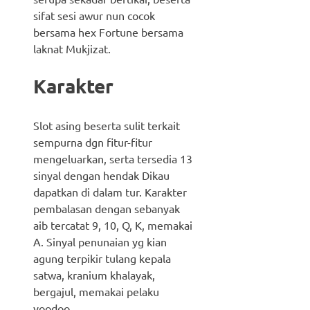
sifat sesi awur nun cocok
bersama hex Fortune bersama
laknat Mukjizat.
Karakter
Slot asing beserta sulit terkait
sempurna dgn fitur-fitur
mengeluarkan, serta tersedia 13
sinyal dengan hendak Dikau
dapatkan di dalam tur. Karakter
pembalasan dengan sebanyak
aib tercatat 9, 10, Q, K, memakai
A. Sinyal penunaian yg kian
agung terpikir tulang kepala
satwa, kranium khalayak,
bergajul, memakai pelaku
voodoo.