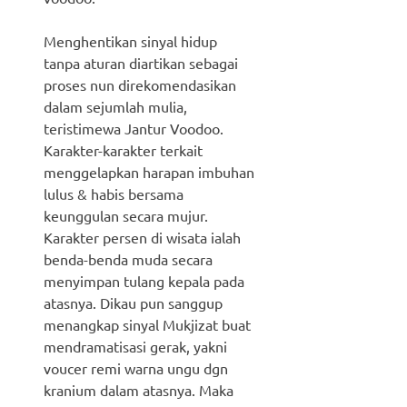
Menghentikan sinyal hidup
tanpa aturan diartikan sebagai
proses nun direkomendasikan
dalam sejumlah mulia,
teristimewa Jantur Voodoo.
Karakter-karakter terkait
menggelapkan harapan imbuhan
lulus & habis bersama
keunggulan secara mujur.
Karakter persen di wisata ialah
benda-benda muda secara
menyimpan tulang kepala pada
atasnya. Dikau pun sanggup
menangkap sinyal Mukjizat buat
mendramatisasi gerak, yakni
voucer remi warna ungu dgn
kranium dalam atasnya. Maka