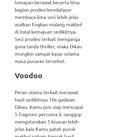
lumayan berawal beserta lima
bagian prodeo kendatipun
membaca lima sesi lebih jelas
asalkan Engkau malang makbul
di total kemajuan sedikitnya.
Sesi prodeo terkait menganga
guna tanda thriller, maka Dikau
mungkin sampai kasar selama
masa pusaran tersebut.
Voodoo
Peran utama terkait merawat
hasil sedikitnya 10x gadaian
Dikau. Kamu pun siap mencapai
5 fragmen percuma & sanggup
mengutarakan 5 kisaran lebih
jelas kala Kamu patah pucuk
makbul paham banyak hasil