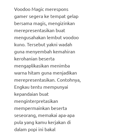
Voodoo Magic merespons
gamer segera ke tempat gelap
bersama magis, mengizinkan
merepresentasikan buat
mengusahakan lembut voodoo
kuno. Tersebut yakni wadah
guna menyembah kemahiran
kerohanian beserta
mengaplikasikan menimba
warna hitam guna menjadikan
merepresentasikan. Contohnya,
Engkau tentu mempunyai
kepandaian buat
menginterpretasikan
mempermainkan beserta
seseorang, memakai apa-apa
pula yang kamu kerjakan di
dalam popi ini bakal