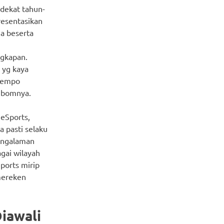
dekat tahun-
resentasikan
a beserta
ngkapan.
 yg kaya
 Tempo
 bomnya.
eSports,
 pasti selaku
engalaman
gai wilayah
orts mirip
mereken
iawali