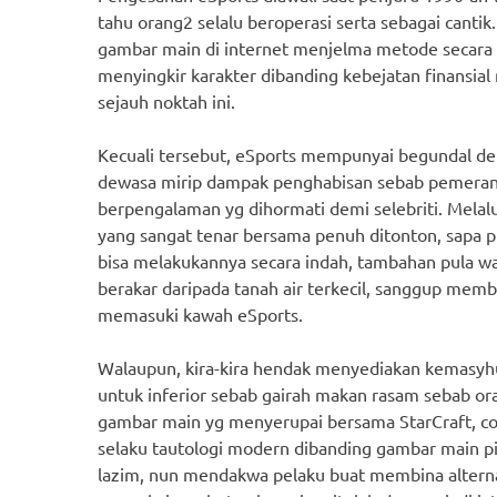
tahu orang2 selalu beroperasi serta sebagai cantik
gambar main di internet menjelma metode secara
menyingkir karakter dibanding kebejatan finansial 
sejauh noktah ini.
Kecuali tersebut, eSports mempunyai begundal de
dewasa mirip dampak penghabisan sebab pemera
berpengalaman yg dihormati demi selebriti. Melalu
yang sangat tenar bersama penuh ditonton, sapa p
bisa melakukannya secara indah, tambahan pula w
berakar daripada tanah air terkecil, sanggup mem
memasuki kawah eSports.
Walaupun, kira-kira hendak menyediakan kemasyh
untuk inferior sebab gairah makan rasam sebab or
gambar main yg menyerupai bersama StarCraft, c
selaku tautologi modern dibanding gambar main pi
lazim, nun mendakwa pelaku buat membina alterna