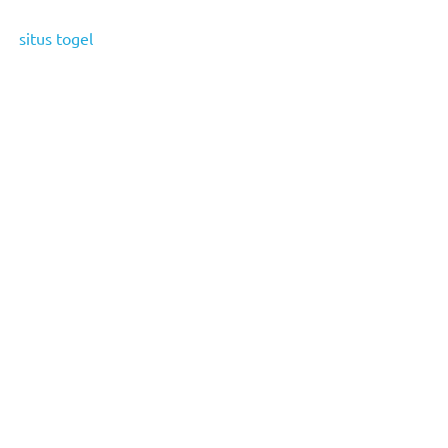
situs togel