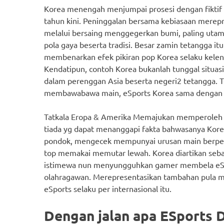
Korea menengah menjumpai prosesi dengan fiktif 
tahun kini. Peninggalan bersama kebiasaan merep
melalui bersaing menggegerkan bumi, paling utam
pola gaya beserta tradisi. Besar zamin tetangga itu
membenarkan efek pikiran pop Korea selaku kele
Kendatipun, contoh Korea bukanlah tunggal situasi
dalam perenggan Asia beserta negeri2 tetangga.
membawabawa main, eSports Korea sama dengan
Tatkala Eropa & Amerika Memajukan memperoleh 
tiada yg dapat menanggapi fakta bahwasanya Korea
pondok, mengecek mempunyai urusan main berp
top memakai memutar lewah. Korea diartikan seba
istimewa nun menyungguhkan gamer membela eSp
olahragawan. Merepresentasikan tambahan pula 
eSports selaku per internasional itu.
Dengan jalan apa ESports D