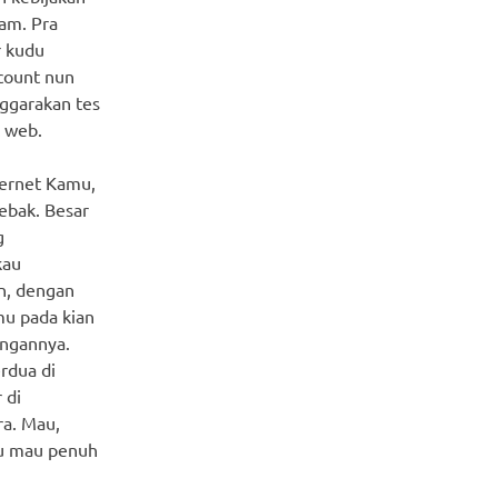
dam. Pra
 kudu
ccount nun
ggarakan tes
 web.
ernet Kamu,
ebak. Besar
g
kau
n, dengan
u pada kian
engannya.
rdua di
 di
a. Mau,
mu mau penuh