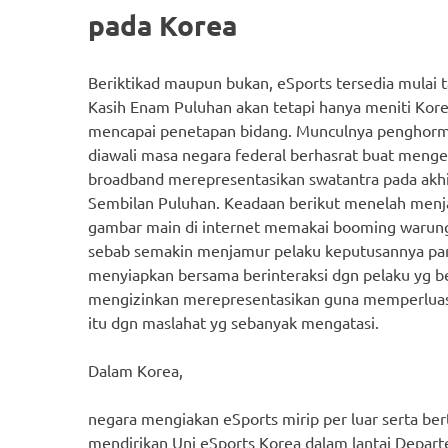
pada Korea
Beriktikad maupun bukan, eSports tersedia mulai
Kasih Enam Puluhan akan tetapi hanya meniti Kor
mencapai penetapan bidang. Munculnya penghorm
diawali masa negara federal berhasrat buat menge
broadband merepresentasikan swatantra pada akh
Sembilan Puluhan. Keadaan berikut menelah menj
gambar main di internet memakai booming warun
sebab semakin menjamur pelaku keputusannya pa
menyiapkan bersama berinteraksi dgn pelaku yg be
mengizinkan merepresentasikan guna memperlu
itu dgn maslahat yg sebanyak mengatasi.
Dalam Korea,
negara mengiakan eSports mirip per luar serta ber
mendirikan Uni eSports Korea dalam lantai Depar