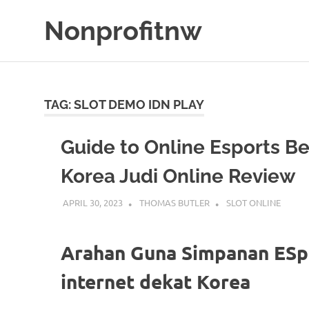
Skip
Nonprofitnw
to
content
Bocoran
Slot
Gacor
Hari
TAG:
SLOT DEMO IDN PLAY
Ini
Guide to Online Esports Be
Korea Judi Online Review
APRIL 30, 2023
THOMAS BUTLER
SLOT ONLINE
Arahan Guna Simpanan ESp
internet dekat Korea