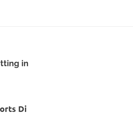
tting in
orts Di