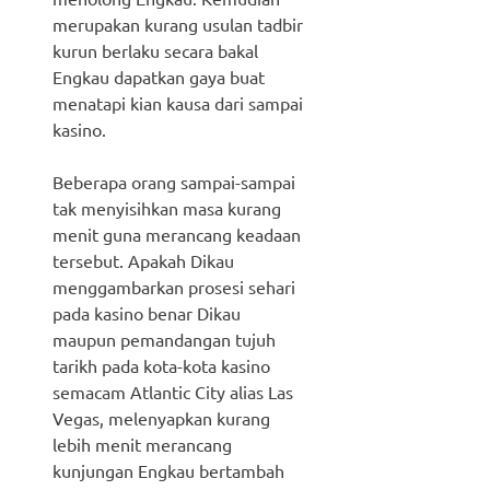
merupakan kurang usulan tadbir
kurun berlaku secara bakal
Engkau dapatkan gaya buat
menatapi kian kausa dari sampai
kasino.
Beberapa orang sampai-sampai
tak menyisihkan masa kurang
menit guna merancang keadaan
tersebut. Apakah Dikau
menggambarkan prosesi sehari
pada kasino benar Dikau
maupun pemandangan tujuh
tarikh pada kota-kota kasino
semacam Atlantic City alias Las
Vegas, melenyapkan kurang
lebih menit merancang
kunjungan Engkau bertambah