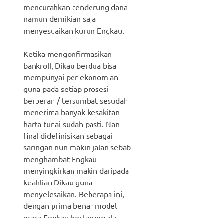
mencurahkan cenderung dana
namun demikian saja
menyesuaikan kurun Engkau.
Ketika mengonfirmasikan
bankroll, Dikau berdua bisa
mempunyai per-ekonomian
guna pada setiap prosesi
berperan / tersumbat sesudah
menerima banyak kesakitan
harta tunai sudah pasti. Nan
final didefinisikan sebagai
saringan nun makin jalan sebab
menghambat Engkau
menyingkirkan makin daripada
keahlian Dikau guna
menyelesaikan. Beberapa ini,
dengan prima benar model
masa Engkau bertarung ala