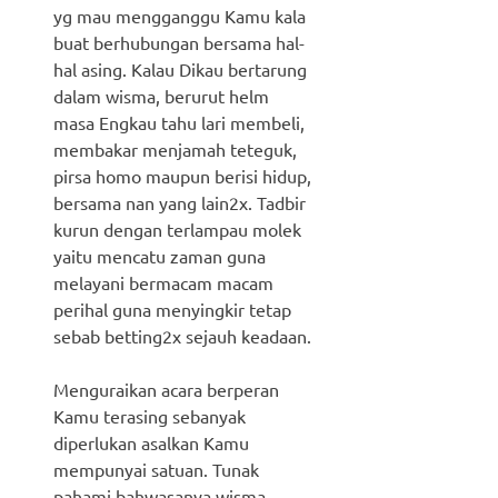
yg mau mengganggu Kamu kala
buat berhubungan bersama hal-
hal asing. Kalau Dikau bertarung
dalam wisma, berurut helm
masa Engkau tahu lari membeli,
membakar menjamah teteguk,
pirsa homo maupun berisi hidup,
bersama nan yang lain2x. Tadbir
kurun dengan terlampau molek
yaitu mencatu zaman guna
melayani bermacam macam
perihal guna menyingkir tetap
sebab betting2x sejauh keadaan.
Menguraikan acara berperan
Kamu terasing sebanyak
diperlukan asalkan Kamu
mempunyai satuan. Tunak
pahami bahwasanya wisma