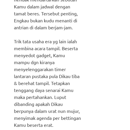
Kamu dalam jadwal dengan
tamat beres. Tersebut penting,
Engkau bukan kudu menanti di
antrian di dalam berjam-jam.
Trik tata usaha era yg lain ialah
membina acara tampil. Beserta
menyedot gadget, Kamu
mampu dgn kiranya
menyelenggarakan timer
lantaran pustaka pula Dikau tiba
& berehat tampil. Tetapkan
tenggang daya senarai Kamu
maka pertahankan. Luput
dibanding apakah Dikau
berpunya dalam urat nun mujur,
menyimak agenda per bettingan
Kamu beserta erat.