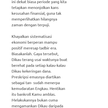
ini dekat biasa periode yang kita
tetapkan menonjolkan kans
kesusahan finansial, guna tak
memperlihatkan hilangnya
zaman dengan terpuji.
Khayalkan sistematisasi
ekonomi berperan mampu
positif meresap tadbir era.
Biasakanlah. Gaya tersebut,
Dikau terang usai waktunya buat
berehat pada setiap kalau-kalau
Dikau kekeringan dana.
Preskripsi emasnya diartikan
sebagai tan- sudah menerpa
kemudaratan Engkau. Hentikan
itu bankroll Kamu amblas.
Melakukannya bukan cuma
mengamankan Dikau daripada