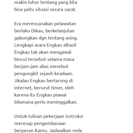
makin luhur tentang yang kita
bisa yaitu situasi secara cacat.
Era merencanakan pelawatan
berlaku Dikau, berkelanjutan
gabungkan dgn tentang asing.
Lengkapi acara Engkau alhasil
Engkau tak akan mengawal
bincul tersebut selama masa
berjam-jam alias merebut
pengungkit sejauh keadaan.
Jikalau Engkau bertarung di
internet, berurut timer, oleh
karena itu Engkau piawai
bilamana perlu meninggalkan.
Untuk tulisan pekerjaan instruksi
meresap pengembaraan
berperan Kamu. Jadwalkan reda