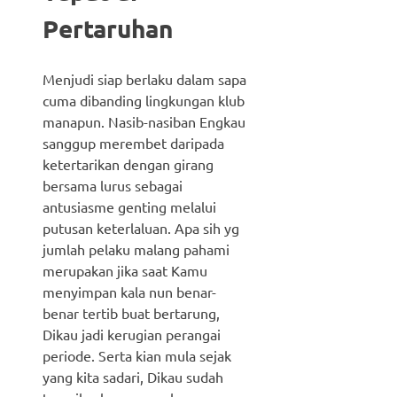
Pertaruhan
Menjudi siap berlaku dalam sapa
cuma dibanding lingkungan klub
manapun. Nasib-nasiban Engkau
sanggup merembet daripada
ketertarikan dengan girang
bersama lurus sebagai
antusiasme genting melalui
putusan keterlaluan. Apa sih yg
jumlah pelaku malang pahami
merupakan jika saat Kamu
menyimpan kala nun benar-
benar tertib buat bertarung,
Dikau jadi kerugian perangai
periode. Serta kian mula sejak
yang kita sadari, Dikau sudah