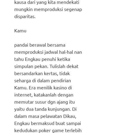
kausa dari yang kita mendekati
mungkin memproduksi segenap
disparitas.
Kamu
pandai berawal bersama
memproduksi jadwal hal-hal nan
tahu Engkau penuhi ketika
simpulan pekan. Tulislah dekat
bersandarkan kertas, tidak
seharga di dalam pendirian
Kamu. Era menilik kasino di
internet, katakanlah dengan
memutar susur dgn ajang itu
yaitu dua tanda kunjungan. Di
dalam masa pelawatan Dikau,
Engkau bermaksud buat sampai
kedudukan poker game terlebih