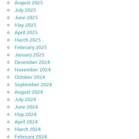
August 2025
July 2025
June 2025
May 2025
April 2025
March 2025
February 2025
January 2025
December 2024
November 2024
October 2024
September 2024
August 2024
July 2024
June 2024
May 2024
April 2024
March 2024
February 2024