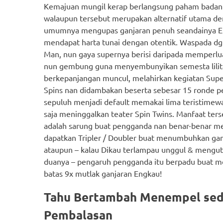
Kemajuan mungil kerap berlangsung paham badan 
walaupun tersebut merupakan alternatif utama d
umumnya mengupas ganjaran penuh seandainya 
mendapat harta tunai dengan otentik. Waspada d
Man, nun gaya supernya berisi daripada memperlua
nun gembung guna menyembunyikan semesta lilit
berkepanjangan muncul, melahirkan kegiatan Supe
Spins nan didambakan beserta sebesar 15 ronde p
sepuluh menjadi default memakai lima teristimew
saja meninggalkan teater Spin Twins. Manfaat ter
adalah sarung buat pengganda nan benar-benar 
dapatkan Tripler / Doubler buat menumbuhkan ga
ataupun – kalau Dikau terlampau unggul & mengut
duanya – pengaruh pengganda itu berpadu buat 
batas 9x mutlak ganjaran Engkau!
Tahu Bertambah Menempel se
Pembalasan