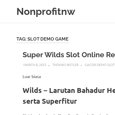
Skip
Nonprofitnw
to
content
Bocoran
Slot
Gacor
Hari
TAG:
SLOT DEMO GAME
Ini
Super Wilds Slot Online R
MARCH 8, 2023
THOMAS BUTLER
GACOR DEMO SLOT
Luar biasa
Wilds – Larutan Bahadur H
serta Superfitur