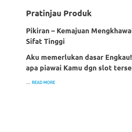
Pratinjau Produk
Pikiran – Kemajuan Mengkhawat
Sifat Tinggi
Aku memerlukan dasar Engkau!
apa piawai Kamu dgn slot ters
…
READ MORE