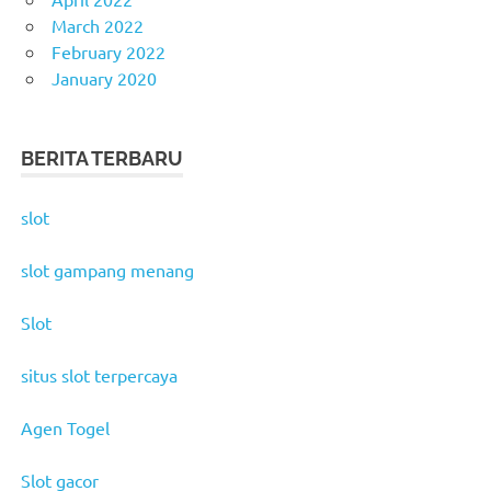
March 2022
February 2022
January 2020
BERITA TERBARU
slot
slot gampang menang
Slot
situs slot terpercaya
Agen Togel
Slot gacor