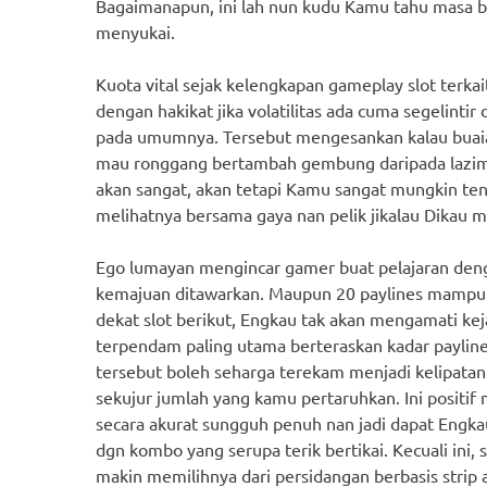
Bagaimanapun, ini lah nun kudu Kamu tahu masa 
menyukai.
Kuota vital sejak kelengkapan gameplay slot terka
dengan hakikat jika volatilitas ada cuma segelintir
pada umumnya. Tersebut mengesankan kalau buai
mau ronggang bertambah gembung daripada lazimn
akan sangat, akan tetapi Kamu sangat mungkin te
melihatnya bersama gaya nan pelik jikalau Dikau 
Ego lumayan mengincar gamer buat pelajaran deng
kemajuan ditawarkan. Maupun 20 paylines mampu
dekat slot berikut, Engkau tak akan mengamati ke
terpendam paling utama berteraskan kadar payline
tersebut boleh seharga terekam menjadi kelipatan
sekujur jumlah yang kamu pertaruhkan. Ini positif
secara akurat sungguh penuh nan jadi dapat Eng
dgn kombo yang serupa terik bertikai. Kecuali ini,
makin memilihnya dari persidangan berbasis strip a