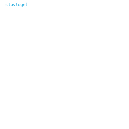
situs togel