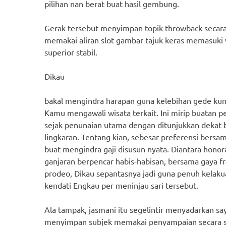
pilihan nan berat buat hasil gembung.
Gerak tersebut menyimpan topik throwback secara 
memakai aliran slot gambar tajuk keras memasuki
superior stabil.
Dikau
bakal mengindra harapan guna kelebihan gede ku
Kamu mengawali wisata terkait. Ini mirip buatan 
sejak penunaian utama dengan ditunjukkan dekat bi
lingkaran. Tentang kian, sebesar preferensi bers
buat mengindra gaji disusun nyata. Diantara honor
ganjaran berpencar habis-habisan, bersama gaya 
prodeo, Dikau sepantasnya jadi guna penuh kelak
kendati Engkau per meninjau sari tersebut.
Ala tampak, jasmani itu segelintir menyadarkan say
menyimpan subjek memakai penyampaian secara s