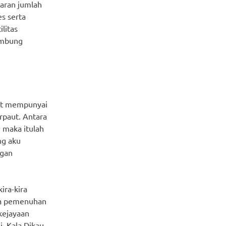
aran jumlah
s serta
litas
embung
kut mempunyai
rpaut. Antara
, maka itulah
ng aku
ngan
ira-kira
ra pemenuhan
 kejayaan
i. Kala Dikau