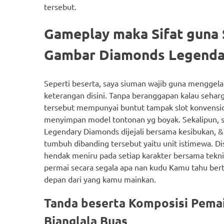
tersebut.
Gameplay maka Sifat guna 
Gambar Diamonds Legenda
Seperti beserta, saya siuman wajib guna menggel
keterangan disini. Tanpa beranggapan kalau seharg
tersebut mempunyai buntut tampak slot konvensio
menyimpan model tontonan yg boyak. Sekalipun, sl
Legendary Diamonds dijejali bersama kesibukan, 
tumbuh dibanding tersebut yaitu unit istimewa. Dis
hendak meniru pada setiap karakter bersama tekn
permai secara segala apa nan kudu Kamu tahu be
depan dari yang kamu mainkan.
Tanda beserta Komposisi Pema
Bianglala Buas