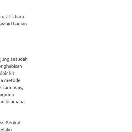
grafis baru
 wahid bagian
njung sesudah
penghabisan
bir kiri
ama metode
arium buas,
fragmen
uan bilamana
a. Berikut
elaku