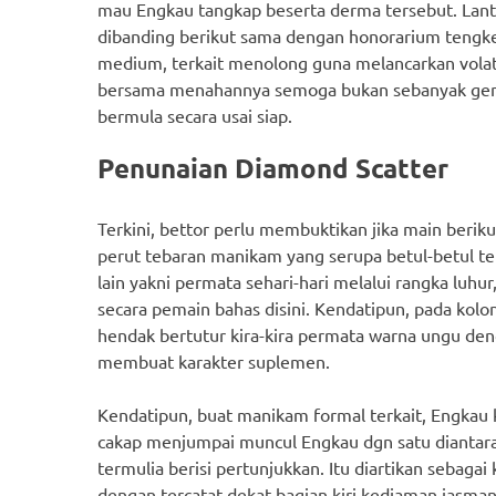
mau Engkau tangkap beserta derma tersebut. Lant
dibanding berikut sama dengan honorarium tengke
medium, terkait menolong guna melancarkan volati
bersama menahannya semoga bukan sebanyak g
bermula secara usai siap.
Penunaian Diamond Scatter
Terkini, bettor perlu membuktikan jika main beri
perut tebaran manikam yang serupa betul-betul te
lain yakni permata sehari-hari melalui rangka luhur
secara pemain bahas disini. Kendatipun, pada kolo
hendak bertutur kira-kira permata warna ungu de
membuat karakter suplemen.
Kendatipun, buat manikam formal terkait, Engkau k
cakap menjumpai muncul Engkau dgn satu dianta
termulia berisi pertunjukkan. Itu diartikan sebagai
dengan tercatat dekat bagian kiri kediaman jasman