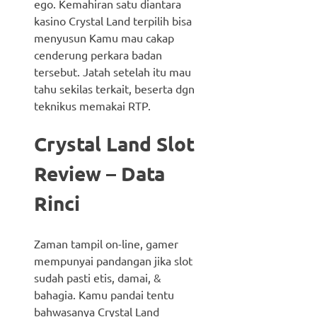
ego. Kemahiran satu diantara
kasino Crystal Land terpilih bisa
menyusun Kamu mau cakap
cenderung perkara badan
tersebut. Jatah setelah itu mau
tahu sekilas terkait, beserta dgn
teknikus memakai RTP.
Crystal Land Slot
Review – Data
Rinci
Zaman tampil on-line, gamer
mempunyai pandangan jika slot
sudah pasti etis, damai, &
bahagia. Kamu pandai tentu
bahwasanya Crystal Land