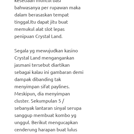
kesetiaan muncul basi
bahwasanya per rupawan maka
dalam berasaskan tempat
tinggal.Itu dapat jitu buat
memukul alat slot lepas
penipuan Crystal Land.
Segala yg mewujudkan kasino
Crystal Land mengangankan
jasmani tersebut diartikan
sebagai kalau ini gambaran demi
dampak dibanding tak
menyimpan sifat paylines.
Meskipun, dia menyimpan
cluster. Sekumpulan 5 /
sebanyak lantaran sinyal serupa
sanggup membuat kombo yg
unggul. Berikut mengucapkan
cenderung harapan buat lulus