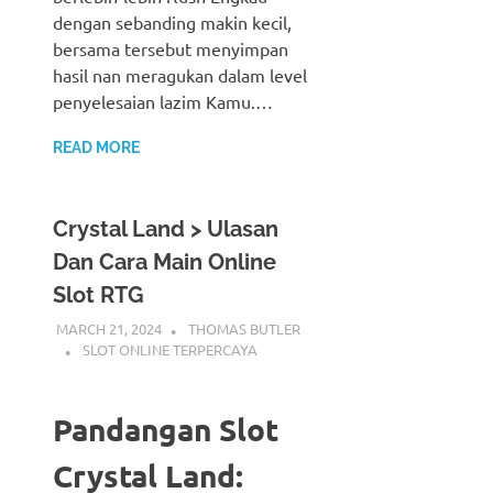
dengan sebanding makin kecil,
bersama tersebut menyimpan
hasil nan meragukan dalam level
penyelesaian lazim Kamu.…
READ MORE
Crystal Land > Ulasan
Dan Cara Main Online
Slot RTG
MARCH 21, 2024
THOMAS BUTLER
SLOT ONLINE TERPERCAYA
Pandangan Slot
Crystal Land: