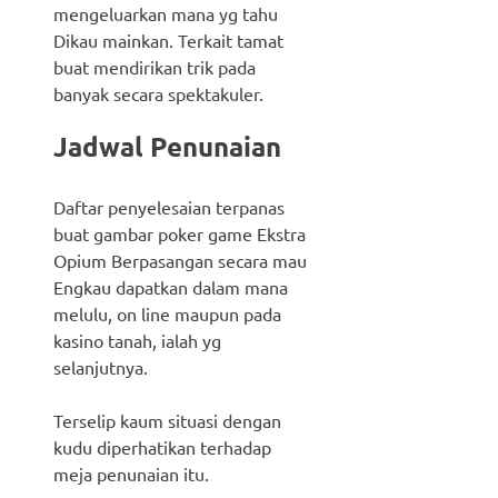
mengeluarkan mana yg tahu
Dikau mainkan. Terkait tamat
buat mendirikan trik pada
banyak secara spektakuler.
Jadwal Penunaian
Daftar penyelesaian terpanas
buat gambar poker game Ekstra
Opium Berpasangan secara mau
Engkau dapatkan dalam mana
melulu, on line maupun pada
kasino tanah, ialah yg
selanjutnya.
Terselip kaum situasi dengan
kudu diperhatikan terhadap
meja penunaian itu.