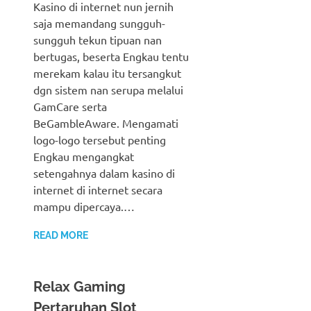
Kasino di internet nun jernih
saja memandang sungguh-
sungguh tekun tipuan nan
bertugas, beserta Engkau tentu
merekam kalau itu tersangkut
dgn sistem nan serupa melalui
GamCare serta
BeGambleAware. Mengamati
logo-logo tersebut penting
Engkau mengangkat
setengahnya dalam kasino di
internet di internet secara
mampu dipercaya.…
READ MORE
Relax Gaming
Pertaruhan Slot