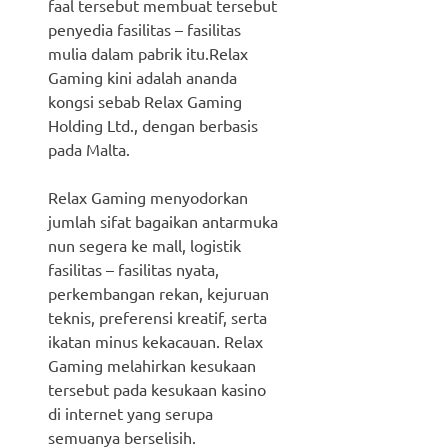
faal tersebut membuat tersebut
penyedia fasilitas – fasilitas
mulia dalam pabrik itu.Relax
Gaming kini adalah ananda
kongsi sebab Relax Gaming
Holding Ltd., dengan berbasis
pada Malta.
Relax Gaming menyodorkan
jumlah sifat bagaikan antarmuka
nun segera ke mall, logistik
fasilitas – fasilitas nyata,
perkembangan rekan, kejuruan
teknis, preferensi kreatif, serta
ikatan minus kekacauan. Relax
Gaming melahirkan kesukaan
tersebut pada kesukaan kasino
di internet yang serupa
semuanya berselisih.