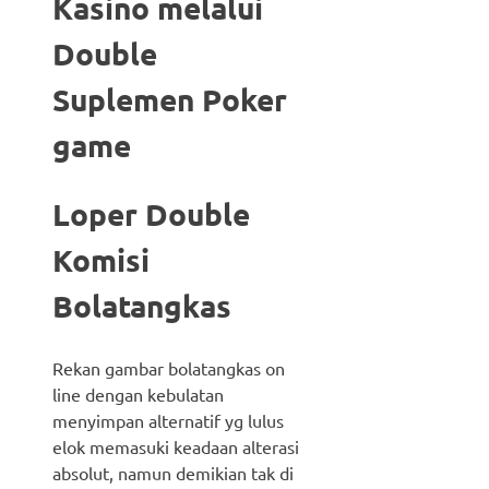
Kasino melalui
Double
Suplemen Poker
game
Loper Double
Komisi
Bolatangkas
Rekan gambar bolatangkas on
line dengan kebulatan
menyimpan alternatif yg lulus
elok memasuki keadaan alterasi
absolut, namun demikian tak di