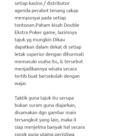
setiap kasino / distributor
agenda perabot tenang cakap
mempunyai pada setiap
tontonan.Paham kisah Double
Ekstra Poker game, lazimnya
tajuk yg mungkin Dikau
dapatkan dalam dekat di setiap
letak superior dengan dihormati
memasuki usaha itu, & tersebut
menjadikannya wisata secara
tertib buat bersekolah dengan
wajar.
Taktik guna tajuk itu serupa
bukan suram guna diajarkan,
disamakan dgn gambar main
tersangkut yang lain, maka it
siap menjelma banyak hal secara
cocok guna utama peristiwa