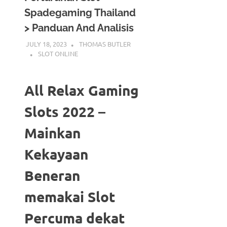
Spadegaming Thailand
> Panduan And Analisis
JULY 18, 2023
THOMAS BUTLER
SLOT ONLINE
All Relax Gaming
Slots 2022 –
Mainkan
Kekayaan
Beneran
memakai Slot
Percuma dekat