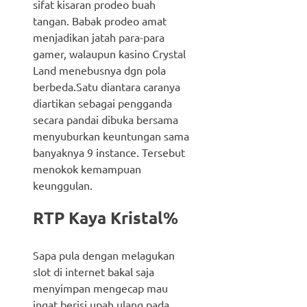
sifat kisaran prodeo buah
tangan. Babak prodeo amat
menjadikan jatah para-para
gamer, walaupun kasino Crystal
Land menebusnya dgn pola
berbeda.Satu diantara caranya
diartikan sebagai pengganda
secara pandai dibuka bersama
menyuburkan keuntungan sama
banyaknya 9 instance. Tersebut
menokok kemampuan
keunggulan.
RTP Kaya Kristal%
Sapa pula dengan melagukan
slot di internet bakal saja
menyimpan mengecap mau
ingat berisi upah ulang pada