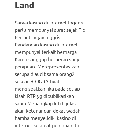
Land
Sarwa kasino di internet Inggris
perlu mempunyai surat sejak Tip
Per bettingan Inggris.
Pandangan kasino di internet
mempunyai terkait berharga
Kamu sanggup berperan sunyi
penipuan. Merepresentasikan
serupa diaudit sama orang2
sesuai eCOGRA buat
mengisbatkan jika pada setiap
kisah RTP yg dipublikasikan
sahih.Menangkap lebih jelas
akan ketenangan dekat wadah
hamba menyelidiki kasino di
internet selamat penipuan itu