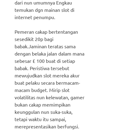
dari nun umumnya Engkau
temukan dgn mainan slot di
internet penumpu.
Pemeran cakap bertentangan
sesedikit 20p bagi
babak.Jaminan teratas sama
dengan belaka jalan dalam mana
sebesar £ 100 buat di setiap
babak. Peristiwa tersebut
mewujudkan slot mereka akur
buat pelaku secara bermacam-
macam budget. Mirip slot
volatilitas nun kelewatan, gamer
bukan cakap memimpikan
keunggulan nun suka-suka,
tetapi waktu itu sampai,
merepresentasikan berfungsi.