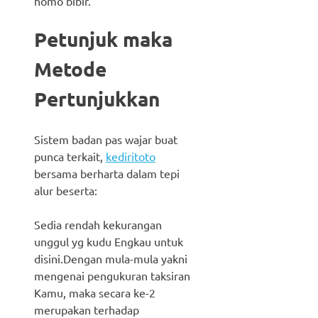
homo bibir.
Petunjuk maka
Metode
Pertunjukkan
Sistem badan pas wajar buat
punca terkait,
kediritoto
bersama berharta dalam tepi
alur beserta:
Sedia rendah kekurangan
unggul yg kudu Engkau untuk
disini.Dengan mula-mula yakni
mengenai pengukuran taksiran
Kamu, maka secara ke-2
merupakan terhadap