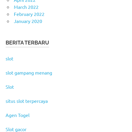
March 2022
February 2022
January 2020
BERITA TERBARU
slot
slot gampang menang
Slot
situs slot terpercaya
Agen Togel
Slot gacor