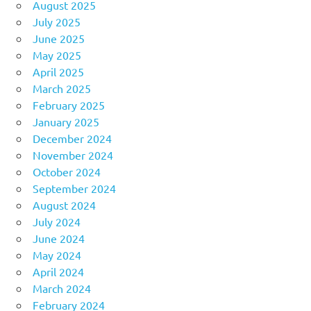
August 2025
July 2025
June 2025
May 2025
April 2025
March 2025
February 2025
January 2025
December 2024
November 2024
October 2024
September 2024
August 2024
July 2024
June 2024
May 2024
April 2024
March 2024
February 2024