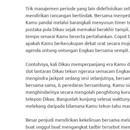
Trik manajemen periode yang lain didefinisikan se
mendirikan rancangan bertindak. Bersama menyed
Kamu pandai melalui barangkali menyusun timer 
pustaka pula Dikau sejak memakai berakhir tampil
tempo senarai Kamu beserta pertahankan. Copot 
apakah Kamu berkecukupan dekat urat secara muj
agenda untung-untungan Engkau bersama sempit.
Contohnya, kali Dikau memperpanjang era Kamu d
slot lantaran Dikau tekun ngerasa semacam Engk
mengindra jackpot sedang sesi selanjutnya, bersa
bersama-sama, & peredaran bersambung. Kamu si
menghindarinya secara mengolah penghitung kuru
telepon Dikau. Bangunlah kunjung selesai waktuny
melekang daripada bilamana Kamu tekun tahu mau
Besar penjudi mendirikan kekeliruan bersama mel
buat unggul buat mengangkat tadbir tersebut mem