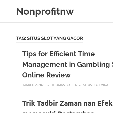
Skip
Nonprofitnw
to
content
Bocoran
Slot
Gacor
Hari
TAG:
SITUS SLOT YANG GACOR
Ini
Tips for Efficient Time
Management in Gambling 
Online Review
MARCH 2, 2023
THOMAS BUTLER
SITUS SLOT VIRAL
Trik Tadbir Zaman nan Efek