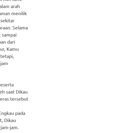
dalam arah
Zaman menilik
sekitar
araan. Selama
t sampai
an dari
jur, Kamu
etapi,
-jam
beserta
eh saat Dikau
eras tersebut
Engkau pada
t, Dikau
rjam-jam.