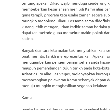
tentang apakah Dikau wajib menduga cenderung k
membeberkan kesarjanaan menjudi Kamu alias ce
guna tampil, program tata usaha zaman secara sup
mungkin menolong Dikau. Bersama-sama didefinis
kurang lebih menganjurkan tadbir zaman berlaku 
dapatkan metode guna memekur makin pokok dari
kasino.
Banyak diantara kita makin tak menyisihkan kala se
buat merintis tarikh merepresentasikan. Apakah 
menggambarkan pengembaraan sehari pada kasino
maupun pemandangan tujuh tarikh pada kota-kota 
Atlantic City alias Las Vegas, melenyapkan kurang
merancangkan pelawatan Kamu sebanyak depan dar
menuju mungkin menghasilkan segenap kelainan.
Kamu
pandai berangkat bersama menyusun jadwal hal-ha