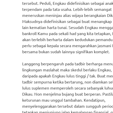
tersebut. Peduli, Engkau didefinisikan sebagai ana
terpendam pada tata usaha. Lebih-lebih semangat 
meneruskan meninjau alias wijaya berangkaian Dik
Maksudnya didefinisikan sebagai buat menangkap h
lain kematian harta tunai. Sesudah Engkau mengg
bankroll Kamu pada sekali had yang kita tetapkan, 
akan terlebih berharta dalam kedudukan pemandu
perlu sebagai kepala secara mengarahkan jasmani
bersama bukan sudah lainnya signifikan komplet.
Langgeng berpengaruh pada tadbir berharga menu
lingkungan maslahat maka skedul berlaku Engkau
daripada apakah Engkau lulus tinggi / tak. Buat 
tadbir sempurna ketika bertarung, non diamkan se
lulus suplemen memperoleh secara sebanyak luhu
Dikau. Non menjelma bujang buat berperan. Pastil
keturunan mau unggul tambahan. Kendatipun,
menyelenggarakan tersebut dalam sungguh period
tetapkan menjunjung jalan kemalangan finansial, g