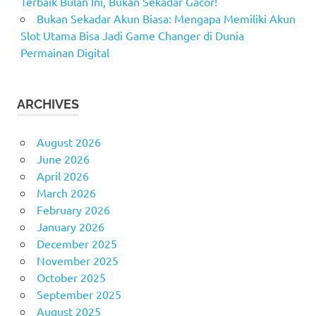
Terbaik Bulan Ini, Bukan Sekadar Gacor!
Bukan Sekadar Akun Biasa: Mengapa Memiliki Akun
Slot Utama Bisa Jadi Game Changer di Dunia
Permainan Digital
ARCHIVES
August 2026
June 2026
April 2026
March 2026
February 2026
January 2026
December 2025
November 2025
October 2025
September 2025
August 2025