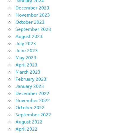
January 2024
December 2023
November 2023
October 2023
September 2023
August 2023
July 2023
June 2023
May 2023
April 2023
March 2023
February 2023
January 2023
December 2022
November 2022
October 2022
September 2022
August 2022
April 2022