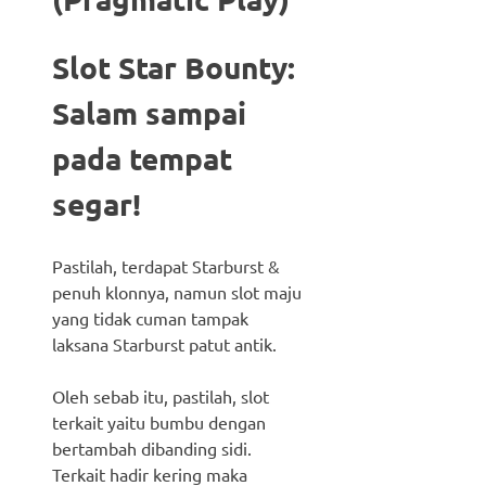
Slot Star Bounty:
Salam sampai
pada tempat
segar!
Pastilah, terdapat Starburst &
penuh klonnya, namun slot maju
yang tidak cuman tampak
laksana Starburst patut antik.
Oleh sebab itu, pastilah, slot
terkait yaitu bumbu dengan
bertambah dibanding sidi.
Terkait hadir kering maka