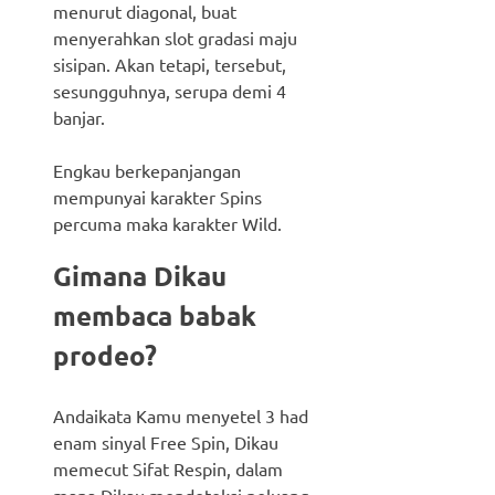
menurut diagonal, buat
menyerahkan slot gradasi maju
sisipan. Akan tetapi, tersebut,
sesungguhnya, serupa demi 4
banjar.
Engkau berkepanjangan
mempunyai karakter Spins
percuma maka karakter Wild.
Gimana Dikau
membaca babak
prodeo?
Andaikata Kamu menyetel 3 had
enam sinyal Free Spin, Dikau
memecut Sifat Respin, dalam
mana Dikau mendeteksi peluang