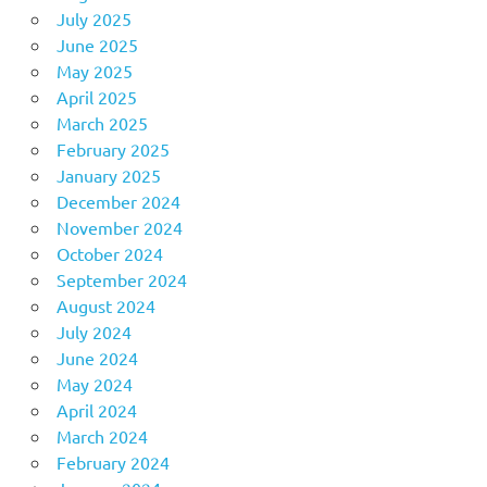
July 2025
June 2025
May 2025
April 2025
March 2025
February 2025
January 2025
December 2024
November 2024
October 2024
September 2024
August 2024
July 2024
June 2024
May 2024
April 2024
March 2024
February 2024