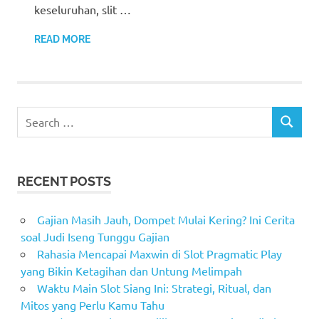
keseluruhan, slit …
READ MORE
Search
SEARCH
for:
RECENT POSTS
Gajian Masih Jauh, Dompet Mulai Kering? Ini Cerita
soal Judi Iseng Tunggu Gajian
Rahasia Mencapai Maxwin di Slot Pragmatic Play
yang Bikin Ketagihan dan Untung Melimpah
Waktu Main Slot Siang Ini: Strategi, Ritual, dan
Mitos yang Perlu Kamu Tahu