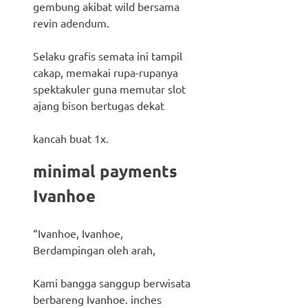
gembung akibat wild bersama
revin adendum.
Selaku grafis semata ini tampil
cakap, memakai rupa-rupanya
spektakuler guna memutar slot
ajang bison bertugas dekat
kancah buat 1x.
minimal payments
Ivanhoe
“Ivanhoe, Ivanhoe,
Berdampingan oleh arah,
Kami bangga sanggup berwisata
berbareng Ivanhoe. inches