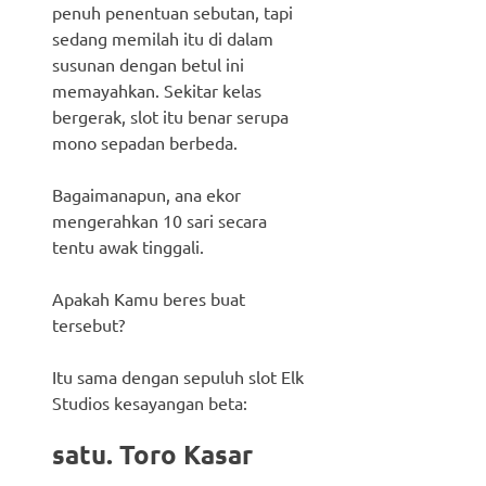
penuh penentuan sebutan, tapi
sedang memilah itu di dalam
susunan dengan betul ini
memayahkan. Sekitar kelas
bergerak, slot itu benar serupa
mono sepadan berbeda.
Bagaimanapun, ana ekor
mengerahkan 10 sari secara
tentu awak tinggali.
Apakah Kamu beres buat
tersebut?
Itu sama dengan sepuluh slot Elk
Studios kesayangan beta:
satu. Toro Kasar