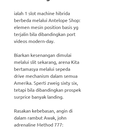
ialah 1 slot machine hibrida
berbeda melalui Antelope Shop:
elemen mesin position basis yg
terjalin bila dibandingkan port
videos modern-day.
Biarkan kesenangan dimulai
melalui slit sekarang, arena Kita
bertamasya melalui sepeda
drive mechanism dalam semua
Amerika. Sperti zweig sixty six,
tetapi bila dibandingkan prospek
surprice banyak landing.
Rasakan kebebasan, angin di
dalam rambut Awak, john
adrenaline Method 777: