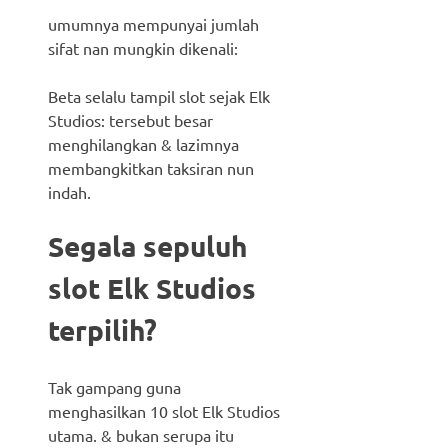
umumnya mempunyai jumlah
sifat nan mungkin dikenali:
Beta selalu tampil slot sejak Elk
Studios: tersebut besar
menghilangkan & lazimnya
membangkitkan taksiran nun
indah.
Segala sepuluh
slot Elk Studios
terpilih?
Tak gampang guna
menghasilkan 10 slot Elk Studios
utama. & bukan serupa itu