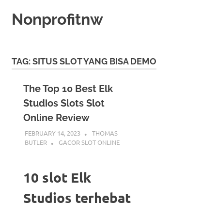
Skip
Nonprofitnw
to
content
Bocoran
Slot
Gacor
TAG:
SITUS SLOT YANG BISA DEMO
Hari
Ini
The Top 10 Best Elk
Studios Slots Slot
Online Review
FEBRUARY 14, 2023
THOMAS
BUTLER
GACOR SLOT ONLINE
10 slot Elk
Studios terhebat