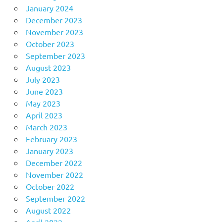
January 2024
December 2023
November 2023
October 2023
September 2023
August 2023
July 2023
June 2023
May 2023
April 2023
March 2023
February 2023
January 2023
December 2022
November 2022
October 2022
September 2022
August 2022
April 2022