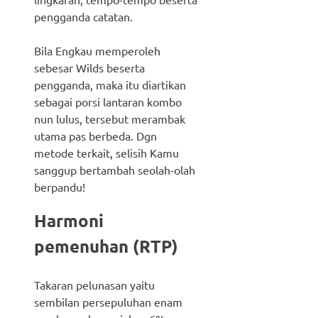
pengganda catatan.
Bila Engkau memperoleh
sebesar Wilds beserta
pengganda, maka itu diartikan
sebagai porsi lantaran kombo
nun lulus, tersebut merambak
utama pas berbeda. Dgn
metode terkait, selisih Kamu
sanggup bertambah seolah-olah
berpandu!
Harmoni
pemenuhan (RTP)
Takaran pelunasan yaitu
sembilan persepuluhan enam