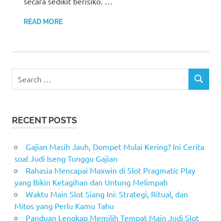
secara sedikit berisiko. …
READ MORE
Search
SEARCH
for:
RECENT POSTS
Gajian Masih Jauh, Dompet Mulai Kering? Ini Cerita
soal Judi Iseng Tunggu Gajian
Rahasia Mencapai Maxwin di Slot Pragmatic Play
yang Bikin Ketagihan dan Untung Melimpah
Waktu Main Slot Siang Ini: Strategi, Ritual, dan
Mitos yang Perlu Kamu Tahu
Panduan Lengkap Memilih Tempat Main Judi Slot