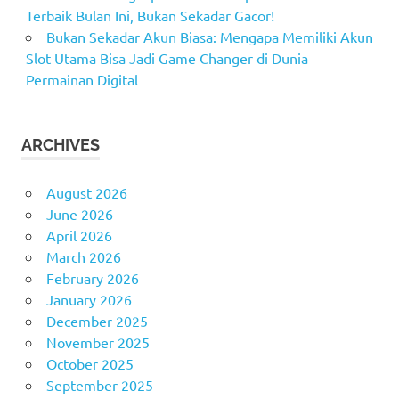
Terbaik Bulan Ini, Bukan Sekadar Gacor!
Bukan Sekadar Akun Biasa: Mengapa Memiliki Akun
Slot Utama Bisa Jadi Game Changer di Dunia
Permainan Digital
ARCHIVES
August 2026
June 2026
April 2026
March 2026
February 2026
January 2026
December 2025
November 2025
October 2025
September 2025