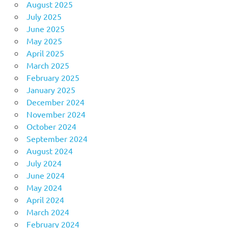
August 2025
July 2025
June 2025
May 2025
April 2025
March 2025
February 2025
January 2025
December 2024
November 2024
October 2024
September 2024
August 2024
July 2024
June 2024
May 2024
April 2024
March 2024
February 2024