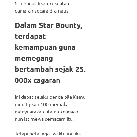
& mengasihkan kekuatan
ganjaran secara dramatis.
Dalam Star Bounty,
terdapat
kemampuan guna
memegang
bertambah sejak 25.
000x cagaran
Ini dapat selaku benda bila Kamu
menitipkan 100 memakai
menyuarakan utama keadaan
nun istimewa semacam itu!
Tetapi beta ingat waktu ini jika