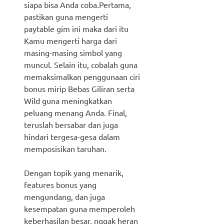
siapa bisa Anda coba.Pertama,
pastikan guna mengerti
paytable gim ini maka dari itu
Kamu mengerti harga dari
masing-masing simbol yang
muncul. Selain itu, cobalah guna
memaksimalkan penggunaan ciri
bonus mirip Bebas Giliran serta
Wild guna meningkatkan
peluang menang Anda. Final,
teruslah bersabar dan juga
hindari tergesa-gesa dalam
memposisikan taruhan.
Dengan topik yang menarik,
features bonus yang
mengundang, dan juga
kesempatan guna memperoleh
keberhasilan besar, nggak heran