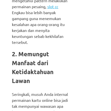
mengetahui pattern melakukan
permainan pesaing,
slot cc
Engkau bisa lebih banyak
gampang guna menemukan
kesalahan apa orang-orang itu
kerjakan dan menyita
keuntungan sebab kekhilafan
tersebut.
2. Memungut
Manfaat dari
Ketidaktahuan
Lawan
Seringkali, musuh Anda internal
permainan kartu online bisa jadi
tak mempunyai wawasan apa