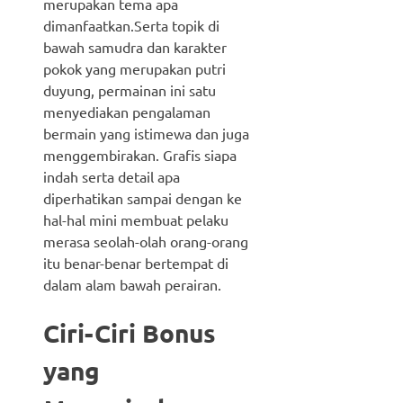
merupakan tema apa
dimanfaatkan.Serta topik di
bawah samudra dan karakter
pokok yang merupakan putri
duyung, permainan ini satu
menyediakan pengalaman
bermain yang istimewa dan juga
menggembirakan. Grafis siapa
indah serta detail apa
diperhatikan sampai dengan ke
hal-hal mini membuat pelaku
merasa seolah-olah orang-orang
itu benar-benar bertempat di
dalam alam bawah perairan.
Ciri-Ciri Bonus
yang