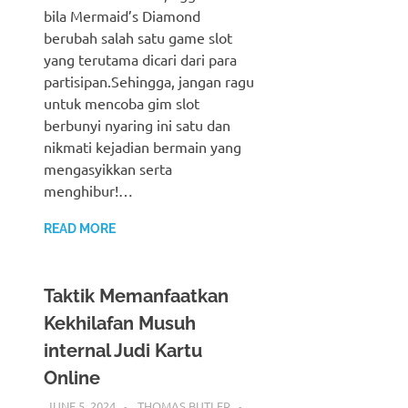
bila Mermaid’s Diamond
berubah salah satu game slot
yang terutama dicari dari para
partisipan.Sehingga, jangan ragu
untuk mencoba gim slot
berbunyi nyaring ini satu dan
nikmati kejadian bermain yang
mengasyikkan serta
menghibur!…
READ MORE
Taktik Memanfaatkan
Kekhilafan Musuh
internal Judi Kartu
Online
JUNE 5, 2024
THOMAS BUTLER