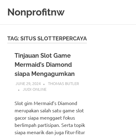
Skip
Nonprofitnw
to
content
Bocoran
Slot
Gacor
TAG:
SITUS SLOT TERPERCAYA
Hari
Ini
Tinjauan Slot Game
Mermaid’s Diamond
siapa Mengagumkan
JUNE 29, 2024
THOMAS BUTLER
JUDI ONLINE
Slot gim Mermaid’s Diamond
merupakan salah satu game slot
gacor siapa menggaet fokus
berlimpah partisipan. Serta topik
siapa menarik dan juga fitur-fitur