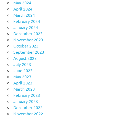
May 2024
April 2024
March 2024
February 2024
January 2024
December 2023
November 2023
October 2023
September 2023
August 2023
July 2023
June 2023
May 2023
April 2023
March 2023
February 2023
January 2023
December 2022
November 2022