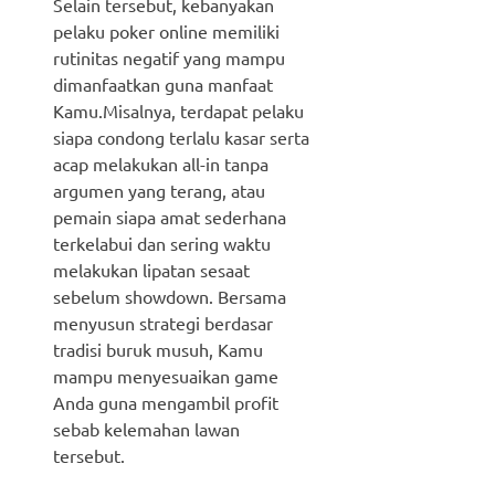
Selain tersebut, kebanyakan
pelaku poker online memiliki
rutinitas negatif yang mampu
dimanfaatkan guna manfaat
Kamu.Misalnya, terdapat pelaku
siapa condong terlalu kasar serta
acap melakukan all-in tanpa
argumen yang terang, atau
pemain siapa amat sederhana
terkelabui dan sering waktu
melakukan lipatan sesaat
sebelum showdown. Bersama
menyusun strategi berdasar
tradisi buruk musuh, Kamu
mampu menyesuaikan game
Anda guna mengambil profit
sebab kelemahan lawan
tersebut.