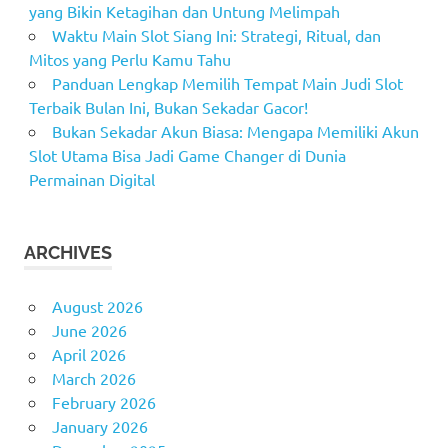
yang Bikin Ketagihan dan Untung Melimpah
Waktu Main Slot Siang Ini: Strategi, Ritual, dan
Mitos yang Perlu Kamu Tahu
Panduan Lengkap Memilih Tempat Main Judi Slot
Terbaik Bulan Ini, Bukan Sekadar Gacor!
Bukan Sekadar Akun Biasa: Mengapa Memiliki Akun
Slot Utama Bisa Jadi Game Changer di Dunia
Permainan Digital
ARCHIVES
August 2026
June 2026
April 2026
March 2026
February 2026
January 2026