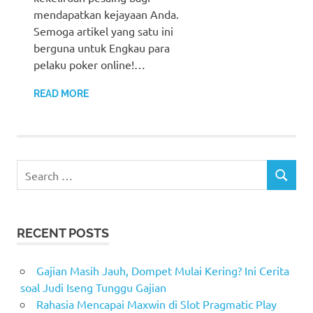
mendapatkan kejayaan Anda.
Semoga artikel yang satu ini
berguna untuk Engkau para
pelaku poker online!…
READ MORE
Search
SEARCH
for:
RECENT POSTS
Gajian Masih Jauh, Dompet Mulai Kering? Ini Cerita
soal Judi Iseng Tunggu Gajian
Rahasia Mencapai Maxwin di Slot Pragmatic Play