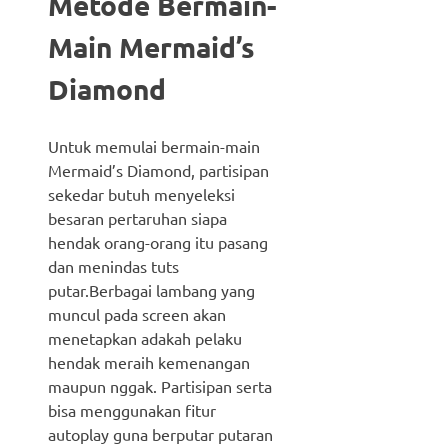
Metode Bermain-
Main Mermaid’s
Diamond
Untuk memulai bermain-main
Mermaid’s Diamond, partisipan
sekedar butuh menyeleksi
besaran pertaruhan siapa
hendak orang-orang itu pasang
dan menindas tuts
putar.Berbagai lambang yang
muncul pada screen akan
menetapkan adakah pelaku
hendak meraih kemenangan
maupun nggak. Partisipan serta
bisa menggunakan fitur
autoplay guna berputar putaran