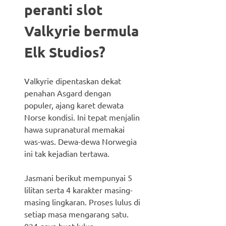
peranti slot
Valkyrie bermula
Elk Studios?
Valkyrie dipentaskan dekat
penahan Asgard dengan
populer, ajang karet dewata
Norse kondisi. Ini tepat menjalin
hawa supranatural memakai
was-was. Dewa-dewa Norwegia
ini tak kejadian tertawa.
Jasmani berikut mempunyai 5
lilitan serta 4 karakter masing-
masing lingkaran. Proses lulus di
setiap masa mengarang satu.