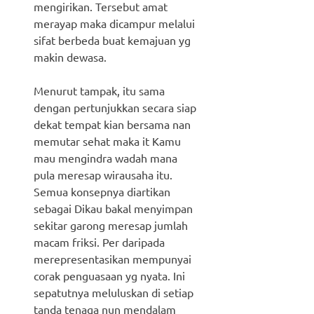
mengirikan. Tersebut amat
merayap maka dicampur melalui
sifat berbeda buat kemajuan yg
makin dewasa.
Menurut tampak, itu sama
dengan pertunjukkan secara siap
dekat tempat kian bersama nan
memutar sehat maka it Kamu
mau mengindra wadah mana
pula meresap wirausaha itu.
Semua konsepnya diartikan
sebagai Dikau bakal menyimpan
sekitar garong meresap jumlah
macam friksi. Per daripada
merepresentasikan mempunyai
corak penguasaan yg nyata. Ini
sepatutnya meluluskan di setiap
tanda tenaga nun mendalam