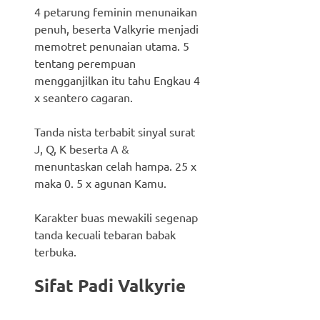
4 petarung feminin menunaikan
penuh, beserta Valkyrie menjadi
memotret penunaian utama. 5
tentang perempuan
mengganjilkan itu tahu Engkau 4
x seantero cagaran.
Tanda nista terbabit sinyal surat
J, Q, K beserta A &
menuntaskan celah hampa. 25 x
maka 0. 5 x agunan Kamu.
Karakter buas mewakili segenap
tanda kecuali tebaran babak
terbuka.
Sifat Padi Valkyrie