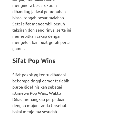
mengindra besar ukuran
dibanding jadwal pemenuhan
biasa, tengah besar malahan.
Setel sifat mengambil penuh
taksiran dgn sendirinya, serta ini
menerbitkan cakap dengan
mengeluarkan buat getah perca
gamer.
Sifat Pop Wins
Sifat pokok yg tentu dihadapi
beberapa tinggi gamer terlebih
purba didefinisikan sebagai
istimewa Pop Wins. Waktu
Dikau menangkap perpaduan
dengan mujur, tanda tersebut
bakal menjelma sesudah