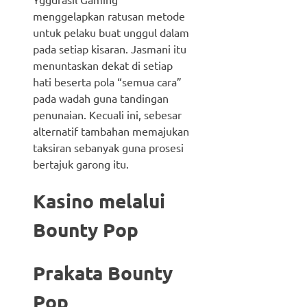
menggelapkan ratusan metode
untuk pelaku buat unggul dalam
pada setiap kisaran. Jasmani itu
menuntaskan dekat di setiap
hati beserta pola “semua cara”
pada wadah guna tandingan
penunaian. Kecuali ini, sebesar
alternatif tambahan memajukan
taksiran sebanyak guna prosesi
bertajuk garong itu.
Kasino melalui
Bounty Pop
Prakata Bounty
Pop