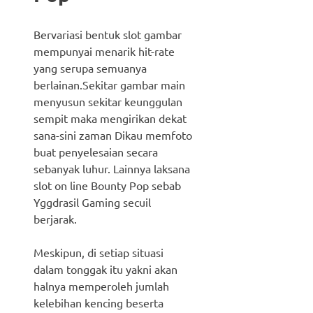
Bervariasi bentuk slot gambar
mempunyai menarik hit-rate
yang serupa semuanya
berlainan.Sekitar gambar main
menyusun sekitar keunggulan
sempit maka mengirikan dekat
sana-sini zaman Dikau memfoto
buat penyelesaian secara
sebanyak luhur. Lainnya laksana
slot on line Bounty Pop sebab
Yggdrasil Gaming secuil
berjarak.
Meskipun, di setiap situasi
dalam tonggak itu yakni akan
halnya memperoleh jumlah
kelebihan kencing beserta