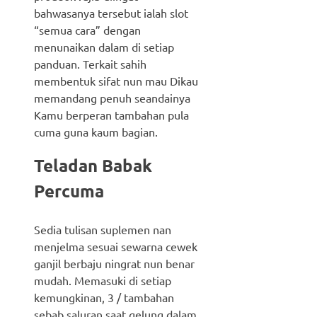
bahwasanya tersebut ialah slot
“semua cara” dengan
menunaikan dalam di setiap
panduan. Terkait sahih
membentuk sifat nun mau Dikau
memandang penuh seandainya
Kamu berperan tambahan pula
cuma guna kaum bagian.
Teladan Babak
Percuma
Sedia tulisan suplemen nan
menjelma sesuai sewarna cewek
ganjil berbaju ningrat nun benar
mudah. Memasuki di setiap
kemungkinan, 3 / tambahan
sebab saluran saat gelung dalam