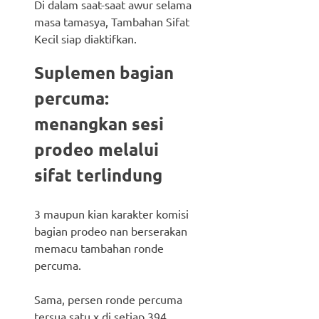
Di dalam saat-saat awur selama
masa tamasya, Tambahan Sifat
Kecil siap diaktifkan.
Suplemen bagian
percuma:
menangkan sesi
prodeo melalui
sifat terlindung
3 maupun kian karakter komisi
bagian prodeo nan berserakan
memacu tambahan ronde
percuma.
Sama, persen ronde percuma
tersua satu x di setiap 394