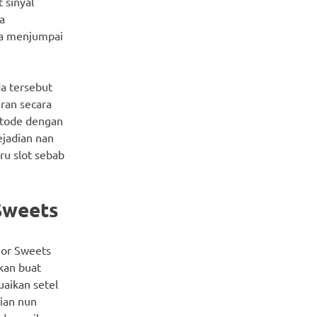
 sinyal
a
ka menjumpai
a tersebut
ran secara
metode dengan
ejadian nan
u slot sebab
Sweets
ior Sweets
kan buat
uaikan setel
ian nun