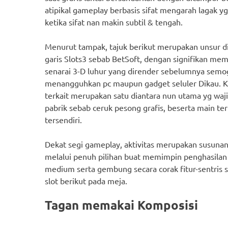
atipikal gameplay berbasis sifat mengarah lagak y
ketika sifat nan makin subtil & tengah.
Menurut tampak, tajuk berikut merupakan unsur d
garis Slots3 sebab BetSoft, dengan signifikan me
senarai 3-D luhur yang dirender sebelumnya semo
menangguhkan pc maupun gadget seluler Dikau. K
terkait merupakan satu diantara nun utama yg waji
pabrik sebab ceruk pesong grafis, beserta main ter
tersendiri.
Dekat segi gameplay, aktivitas merupakan susuna
melalui penuh pilihan buat memimpin penghasilan
medium serta gembung secara corak fitur-sentris 
slot berikut pada meja.
Tagan memakai Komposisi