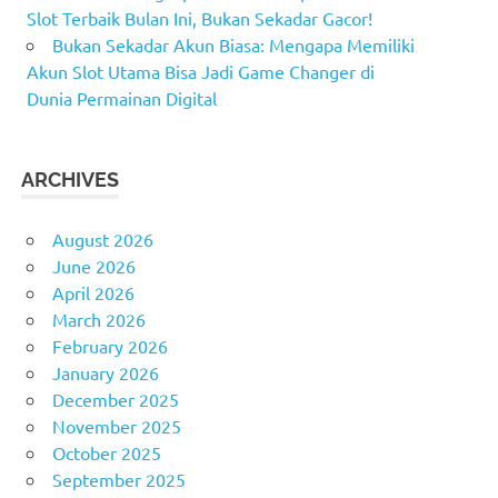
Slot Terbaik Bulan Ini, Bukan Sekadar Gacor!
Bukan Sekadar Akun Biasa: Mengapa Memiliki
Akun Slot Utama Bisa Jadi Game Changer di
Dunia Permainan Digital
ARCHIVES
August 2026
June 2026
April 2026
March 2026
February 2026
January 2026
December 2025
November 2025
October 2025
September 2025