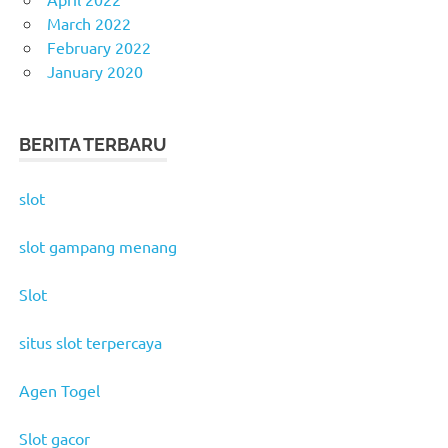
March 2022
February 2022
January 2020
BERITA TERBARU
slot
slot gampang menang
Slot
situs slot terpercaya
Agen Togel
Slot gacor