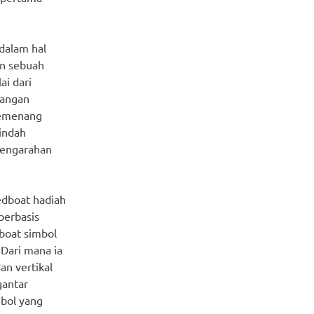
dalam hal
an sebuah
ai dari
nangan
pemenang
pindah
pengarahan
edboat hadiah
berbasis
dboat simbol
.Dari mana ia
an vertikal
gantar
bol yang