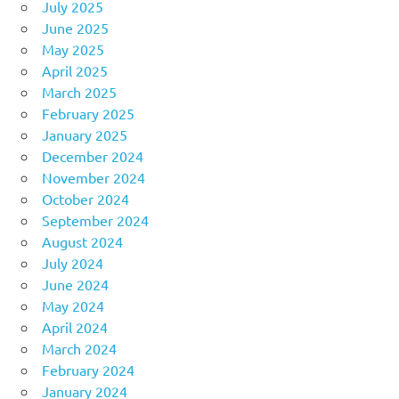
July 2025
June 2025
May 2025
April 2025
March 2025
February 2025
January 2025
December 2024
November 2024
October 2024
September 2024
August 2024
July 2024
June 2024
May 2024
April 2024
March 2024
February 2024
January 2024