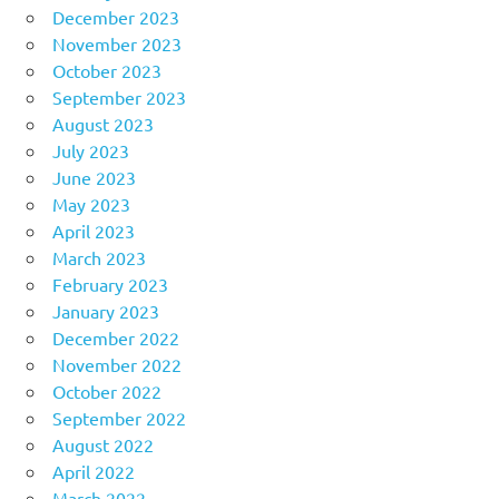
December 2023
November 2023
October 2023
September 2023
August 2023
July 2023
June 2023
May 2023
April 2023
March 2023
February 2023
January 2023
December 2022
November 2022
October 2022
September 2022
August 2022
April 2022
March 2022