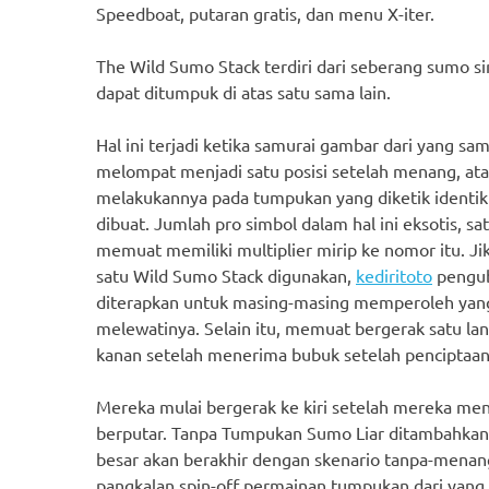
Speedboat, putaran gratis, dan menu X-iter.
The Wild Sumo Stack terdiri dari seberang sumo s
dapat ditumpuk di atas satu sama lain.
Hal ini terjadi ketika samurai gambar dari yang sa
melompat menjadi satu posisi setelah menang, ata
melakukannya pada tumpukan yang diketik identik
dibuat. Jumlah pro simbol dalam hal ini eksotis, sat
memuat memiliki multiplier mirip ke nomor itu. Jik
satu Wild Sumo Stack digunakan,
kediritoto
pengu
diterapkan untuk masing-masing memperoleh yan
melewatinya. Selain itu, memuat bergerak satu la
kanan setelah menerima bubuk setelah penciptaan
Mereka mulai bergerak ke kiri setelah mereka me
berputar. Tanpa Tumpukan Sumo Liar ditambahkan,
besar akan berakhir dengan skenario tanpa-menang.
pangkalan spin-off permainan tumpukan dari yang