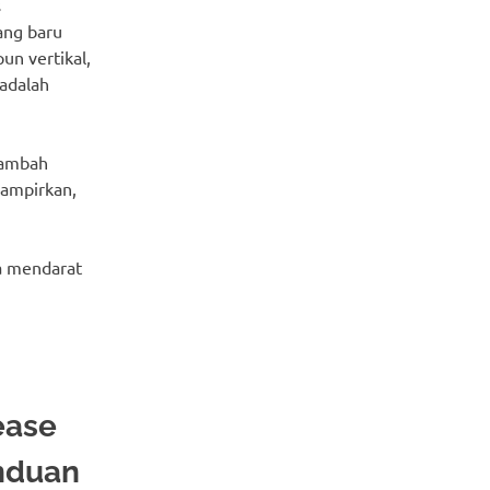
s
ang baru
un vertikal,
 adalah
tambah
lampirkan,
a mendarat
ease
nduan