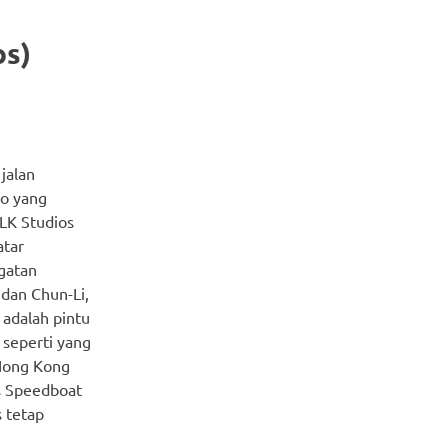
os)
jalan
mo yang
LK Studios
atar
gatan
dan Chun-Li,
 adalah pintu
seperti yang
 Hong Kong
s Speedboat
s tetap