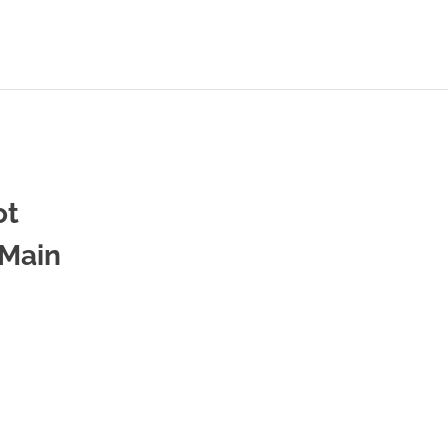
ot
 Main