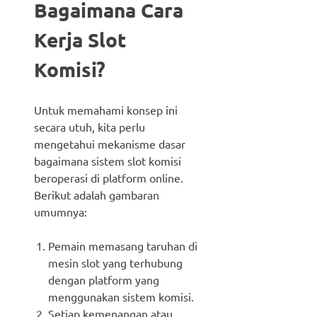
Bagaimana Cara
Kerja Slot
Komisi?
Untuk memahami konsep ini
secara utuh, kita perlu
mengetahui mekanisme dasar
bagaimana sistem slot komisi
beroperasi di platform online.
Berikut adalah gambaran
umumnya:
Pemain memasang taruhan di
mesin slot yang terhubung
dengan platform yang
menggunakan sistem komisi.
Setiap kemenangan atau