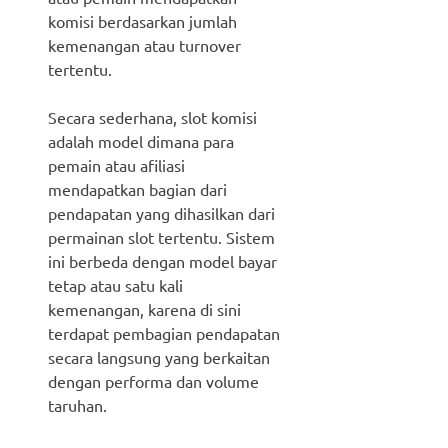
komisi berdasarkan jumlah
kemenangan atau turnover
tertentu.
Secara sederhana, slot komisi
adalah model dimana para
pemain atau afiliasi
mendapatkan bagian dari
pendapatan yang dihasilkan dari
permainan slot tertentu. Sistem
ini berbeda dengan model bayar
tetap atau satu kali
kemenangan, karena di sini
terdapat pembagian pendapatan
secara langsung yang berkaitan
dengan performa dan volume
taruhan.