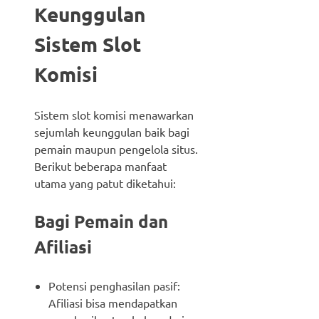
Keunggulan
Sistem Slot
Komisi
Sistem slot komisi menawarkan
sejumlah keunggulan baik bagi
pemain maupun pengelola situs.
Berikut beberapa manfaat
utama yang patut diketahui:
Bagi Pemain dan
Afiliasi
Potensi penghasilan pasif:
Afiliasi bisa mendapatkan