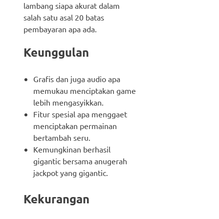
lambang siapa akurat dalam
salah satu asal 20 batas
pembayaran apa ada.
Keunggulan
Grafis dan juga audio apa
memukau menciptakan game
lebih mengasyikkan.
Fitur spesial apa menggaet
menciptakan permainan
bertambah seru.
Kemungkinan berhasil
gigantic bersama anugerah
jackpot yang gigantic.
Kekurangan