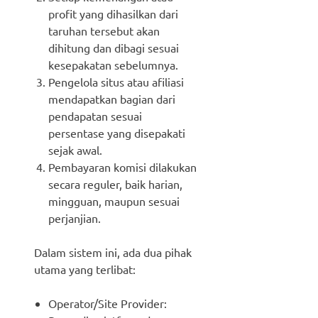
profit yang dihasilkan dari
taruhan tersebut akan
dihitung dan dibagi sesuai
kesepakatan sebelumnya.
Pengelola situs atau afiliasi
mendapatkan bagian dari
pendapatan sesuai
persentase yang disepakati
sejak awal.
Pembayaran komisi dilakukan
secara reguler, baik harian,
mingguan, maupun sesuai
perjanjian.
Dalam sistem ini, ada dua pihak
utama yang terlibat:
Operator/Site Provider: