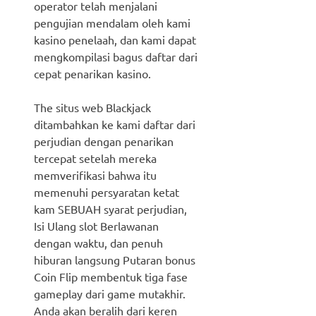
operator telah menjalani
pengujian mendalam oleh kami
kasino penelaah, dan kami dapat
mengkompilasi bagus daftar dari
cepat penarikan kasino.
The situs web Blackjack
ditambahkan ke kami daftar dari
perjudian dengan penarikan
tercepat setelah mereka
memverifikasi bahwa itu
memenuhi persyaratan ketat
kam SEBUAH syarat perjudian,
Isi Ulang slot Berlawanan
dengan waktu, dan penuh
hiburan langsung Putaran bonus
Coin Flip membentuk tiga fase
gameplay dari game mutakhir.
Anda akan beralih dari keren