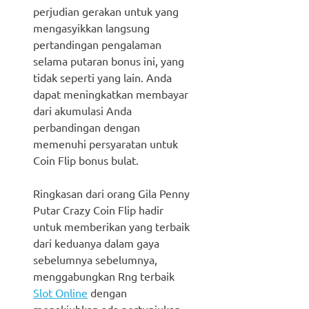
perjudian gerakan untuk yang
mengasyikkan langsung
pertandingan pengalaman
selama putaran bonus ini, yang
tidak seperti yang lain. Anda
dapat meningkatkan membayar
dari akumulasi Anda
perbandingan dengan
memenuhi persyaratan untuk
Coin Flip bonus bulat.
Ringkasan dari orang Gila Penny
Putar Crazy Coin Flip hadir
untuk memberikan yang terbaik
dari keduanya dalam gaya
sebelumnya sebelumnya,
menggabungkan Rng terbaik
Slot Online
dengan