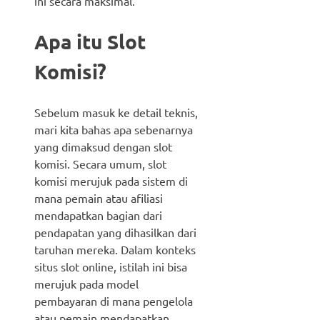
ini secara maksimal.
Apa itu Slot
Komisi?
Sebelum masuk ke detail teknis,
mari kita bahas apa sebenarnya
yang dimaksud dengan slot
komisi. Secara umum, slot
komisi merujuk pada sistem di
mana pemain atau afiliasi
mendapatkan bagian dari
pendapatan yang dihasilkan dari
taruhan mereka. Dalam konteks
situs slot online, istilah ini bisa
merujuk pada model
pembayaran di mana pengelola
atau pemain mendapatkan