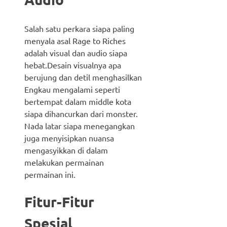
Salah satu perkara siapa paling
menyala asal Rage to Riches
adalah visual dan audio siapa
hebat.Desain visualnya apa
berujung dan detil menghasilkan
Engkau mengalami seperti
bertempat dalam middle kota
siapa dihancurkan dari monster.
Nada latar siapa menegangkan
juga menyisipkan nuansa
mengasyikkan di dalam
melakukan permainan
permainan ini.
Fitur-Fitur
Spesial