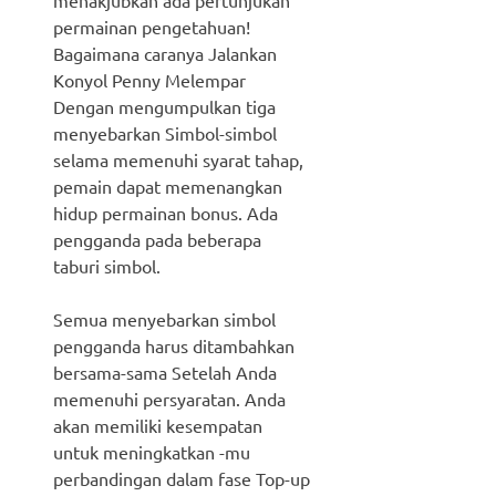
menakjubkan ada pertunjukan
permainan pengetahuan!
Bagaimana caranya Jalankan
Konyol Penny Melempar
Dengan mengumpulkan tiga
menyebarkan Simbol-simbol
selama memenuhi syarat tahap,
pemain dapat memenangkan
hidup permainan bonus. Ada
pengganda pada beberapa
taburi simbol.
Semua menyebarkan simbol
pengganda harus ditambahkan
bersama-sama Setelah Anda
memenuhi persyaratan. Anda
akan memiliki kesempatan
untuk meningkatkan -mu
perbandingan dalam fase Top-up