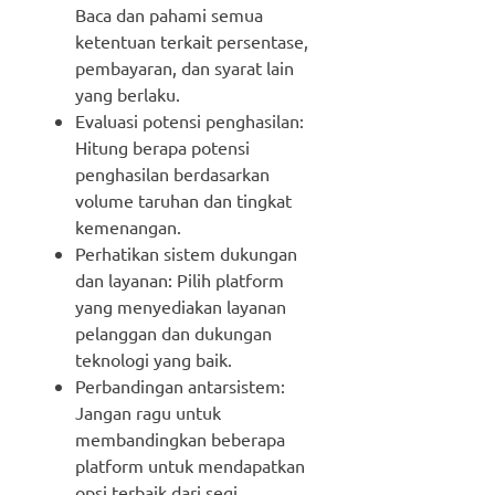
Baca dan pahami semua
ketentuan terkait persentase,
pembayaran, dan syarat lain
yang berlaku.
Evaluasi potensi penghasilan:
Hitung berapa potensi
penghasilan berdasarkan
volume taruhan dan tingkat
kemenangan.
Perhatikan sistem dukungan
dan layanan: Pilih platform
yang menyediakan layanan
pelanggan dan dukungan
teknologi yang baik.
Perbandingan antarsistem:
Jangan ragu untuk
membandingkan beberapa
platform untuk mendapatkan
opsi terbaik dari segi