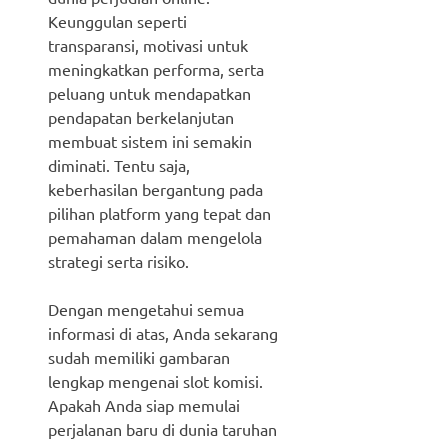
Keunggulan seperti
transparansi, motivasi untuk
meningkatkan performa, serta
peluang untuk mendapatkan
pendapatan berkelanjutan
membuat sistem ini semakin
diminati. Tentu saja,
keberhasilan bergantung pada
pilihan platform yang tepat dan
pemahaman dalam mengelola
strategi serta risiko.
Dengan mengetahui semua
informasi di atas, Anda sekarang
sudah memiliki gambaran
lengkap mengenai slot komisi.
Apakah Anda siap memulai
perjalanan baru di dunia taruhan