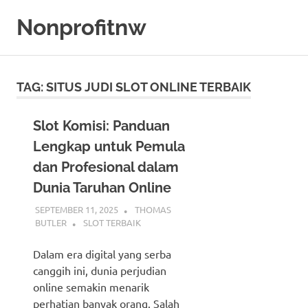
Skip
Nonprofitnw
to
content
Bocoran
Slot
Gacor
TAG:
SITUS JUDI SLOT ONLINE TERBAIK
Hari
Ini
Slot Komisi: Panduan
Lengkap untuk Pemula
dan Profesional dalam
Dunia Taruhan Online
SEPTEMBER 11, 2025
THOMAS
BUTLER
SLOT TERBAIK
Dalam era digital yang serba
canggih ini, dunia perjudian
online semakin menarik
perhatian banyak orang. Salah