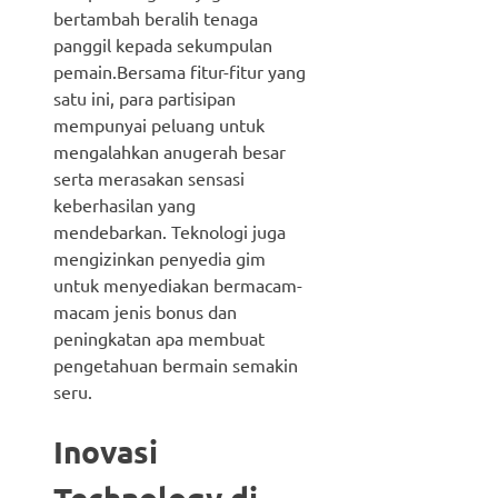
bertambah beralih tenaga
panggil kepada sekumpulan
pemain.Bersama fitur-fitur yang
satu ini, para partisipan
mempunyai peluang untuk
mengalahkan anugerah besar
serta merasakan sensasi
keberhasilan yang
mendebarkan. Teknologi juga
mengizinkan penyedia gim
untuk menyediakan bermacam-
macam jenis bonus dan
peningkatan apa membuat
pengetahuan bermain semakin
seru.
Inovasi
Technology di