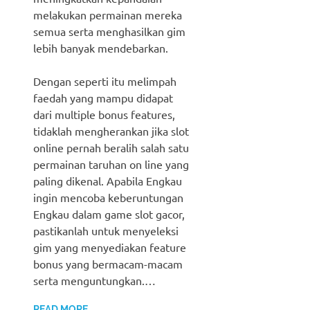
melakukan permainan mereka
semua serta menghasilkan gim
lebih banyak mendebarkan.
Dengan seperti itu melimpah
faedah yang mampu didapat
dari multiple bonus features,
tidaklah mengherankan jika slot
online pernah beralih salah satu
permainan taruhan on line yang
paling dikenal. Apabila Engkau
ingin mencoba keberuntungan
Engkau dalam game slot gacor,
pastikanlah untuk menyeleksi
gim yang menyediakan feature
bonus yang bermacam-macam
serta menguntungkan.…
READ MORE