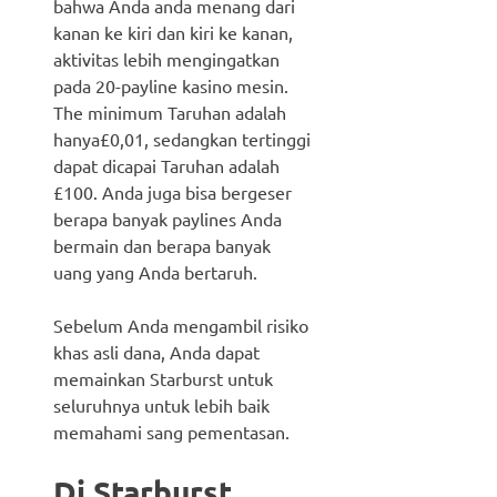
bahwa Anda anda menang dari
kanan ke kiri dan kiri ke kanan,
aktivitas lebih mengingatkan
pada 20-payline kasino mesin.
The minimum Taruhan adalah
hanya£0,01, sedangkan tertinggi
dapat dicapai Taruhan adalah
£100. Anda juga bisa bergeser
berapa banyak paylines Anda
bermain dan berapa banyak
uang yang Anda bertaruh.
Sebelum Anda mengambil risiko
khas asli dana, Anda dapat
memainkan Starburst untuk
seluruhnya untuk lebih baik
memahami sang pementasan.
Di Starburst,