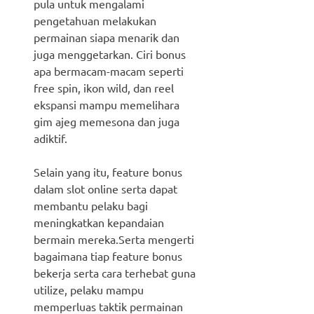
pula untuk mengalami
pengetahuan melakukan
permainan siapa menarik dan
juga menggetarkan. Ciri bonus
apa bermacam-macam seperti
free spin, ikon wild, dan reel
ekspansi mampu memelihara
gim ajeg memesona dan juga
adiktif.
Selain yang itu, feature bonus
dalam slot online serta dapat
membantu pelaku bagi
meningkatkan kepandaian
bermain mereka.Serta mengerti
bagaimana tiap feature bonus
bekerja serta cara terhebat guna
utilize, pelaku mampu
memperluas taktik permainan