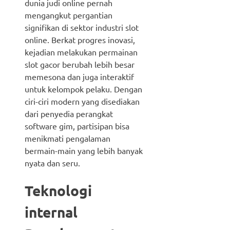
dunia judi online pernah
mengangkut pergantian
signifikan di sektor industri slot
online. Berkat progres inovasi,
kejadian melakukan permainan
slot gacor berubah lebih besar
memesona dan juga interaktif
untuk kelompok pelaku. Dengan
ciri-ciri modern yang disediakan
dari penyedia perangkat
software gim, partisipan bisa
menikmati pengalaman
bermain-main yang lebih banyak
nyata dan seru.
Teknologi
internal