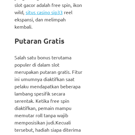
slot gacor adalah free spin, ikon
wild,
situs casino sip33
reel
ekspansi, dan melimpah
kembali.
Putaran Gratis
Salah satu bonus terutama
populer di dalam slot
merupakan putaran gratis. Fitur
ini umumnya diaktifkan saat
pelaku mendapatkan beberapa
lambang spesifik secara
serentak. Ketika free spin
diaktifkan, pemain mampu
memutar roll tanpa wajib
memposisikan judi.Kecuali
tersebut, hadiah siapa diterima