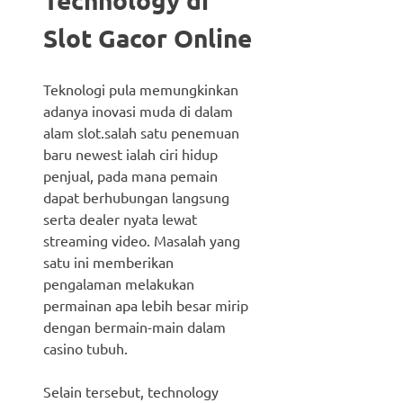
Slot Gacor Online
Teknologi pula memungkinkan
adanya inovasi muda di dalam
alam slot.salah satu penemuan
baru newest ialah ciri hidup
penjual, pada mana pemain
dapat berhubungan langsung
serta dealer nyata lewat
streaming video. Masalah yang
satu ini memberikan
pengalaman melakukan
permainan apa lebih besar mirip
dengan bermain-main dalam
casino tubuh.
Selain tersebut, technology