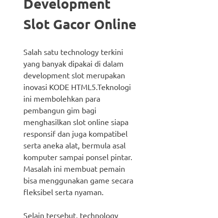
Development
Slot Gacor Online
Salah satu technology terkini
yang banyak dipakai di dalam
development slot merupakan
inovasi KODE HTML5.Teknologi
ini membolehkan para
pembangun gim bagi
menghasilkan slot online siapa
responsif dan juga kompatibel
serta aneka alat, bermula asal
komputer sampai ponsel pintar.
Masalah ini membuat pemain
bisa menggunakan game secara
fleksibel serta nyaman.
Selain tersebut, technology