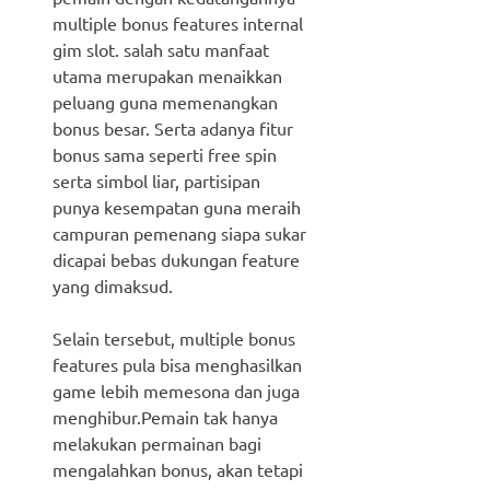
multiple bonus features internal
gim slot. salah satu manfaat
utama merupakan menaikkan
peluang guna memenangkan
bonus besar. Serta adanya fitur
bonus sama seperti free spin
serta simbol liar, partisipan
punya kesempatan guna meraih
campuran pemenang siapa sukar
dicapai bebas dukungan feature
yang dimaksud.
Selain tersebut, multiple bonus
features pula bisa menghasilkan
game lebih memesona dan juga
menghibur.Pemain tak hanya
melakukan permainan bagi
mengalahkan bonus, akan tetapi