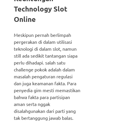
Technology Slot
Online
Meskipun pernah berlimpah
pergerakan di dalam utilisasi
teknologi di dalam slot, namun
still ada sedikit tantangan siapa
perlu dihadapi. salah satu
challenge pokok adalah dalam
masalah pengaturan regulasi
dan juga keamanan fakta. Para
penyedia gim mesti memastikan
bahwa fakta para partisipan
aman serta nggak
disalahgunakan dari parti yang
tak bertanggung jawab balas.