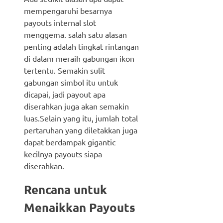
mempengaruhi besarnya
payouts internal slot
menggema. salah satu alasan
penting adalah tingkat rintangan
di dalam meraih gabungan ikon
tertentu. Semakin sulit
gabungan simbol itu untuk
dicapai, jadi payout apa
diserahkan juga akan semakin
luas.Selain yang itu, jumlah total
pertaruhan yang diletakkan juga
dapat berdampak gigantic
kecilnya payouts siapa
diserahkan.
Rencana untuk
Menaikkan Payouts