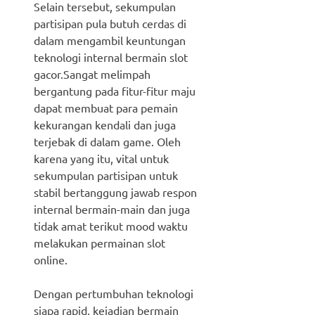
Selain tersebut, sekumpulan
partisipan pula butuh cerdas di
dalam mengambil keuntungan
teknologi internal bermain slot
gacor.Sangat melimpah
bergantung pada fitur-fitur maju
dapat membuat para pemain
kekurangan kendali dan juga
terjebak di dalam game. Oleh
karena yang itu, vital untuk
sekumpulan partisipan untuk
stabil bertanggung jawab respon
internal bermain-main dan juga
tidak amat terikut mood waktu
melakukan permainan slot
online.
Dengan pertumbuhan teknologi
siapa rapid, kejadian bermain