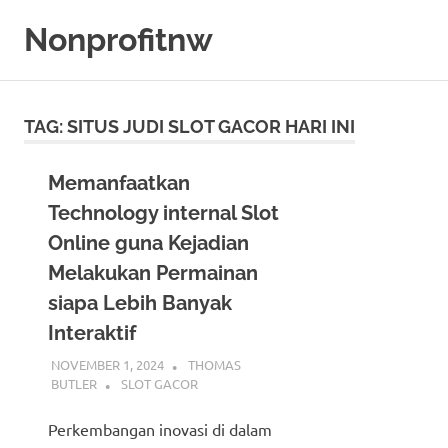
Skip
Nonprofitnw
to
content
Bocoran
Slot
Gacor
TAG:
SITUS JUDI SLOT GACOR HARI INI
Hari
Ini
Memanfaatkan
Technology internal Slot
Online guna Kejadian
Melakukan Permainan
siapa Lebih Banyak
Interaktif
NOVEMBER 1, 2024
THOMAS
BUTLER
SLOT GACOR
Perkembangan inovasi di dalam